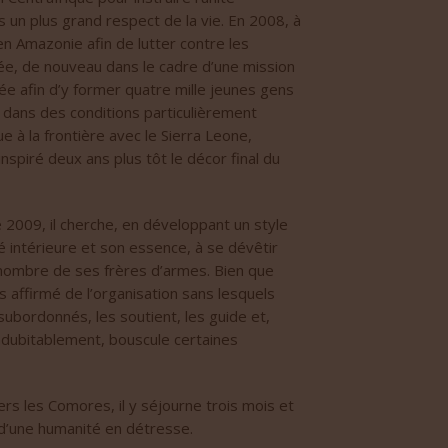
ns un plus grand respect de la vie. En 2008, à
 en Amazonie afin de lutter contre les
ée, de nouveau dans le cadre d’une mission
née afin d’y former quatre mille jeunes gens
e dans des conditions particulièrement
ue à la frontière avec le Sierra Leone,
nspiré deux ans plus tôt le décor final du
 2009, il cherche, en développant un style
intérieure et son essence, à se dévêtir
 nombre de ses frères d’armes. Bien que
 affirmé de l’organisation sans lesquels
subordonnés, les soutient, les guide et,
, indubitablement, bouscule certaines
rs les Comores, il y séjourne trois mois et
 d’une humanité en détresse.