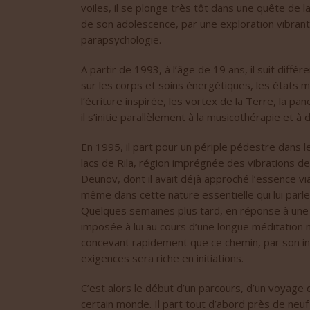
voiles, il se plonge très tôt dans une quête de l
de son adolescence, par une exploration vibrant
parapsychologie.
A partir de 1993, à l’âge de 19 ans, il suit diff
sur les corps et soins énergétiques, les états 
l’écriture inspirée, les vortex de la Terre, la p
il s’initie parallèlement à la musicothérapie et 
En 1995, il part pour un périple pédestre dans
lacs de Rila, région imprégnée des vibrations 
Deunov, dont il avait déjà approché l’essence via
même dans cette nature essentielle qui lui parl
Quelques semaines plus tard, en réponse à une so
imposée à lui au cours d’une longue méditation n
concevant rapidement que ce chemin, par son int
exigences sera riche en initiations.
C’est alors le début d’un parcours, d’un voyage
certain monde. Il part tout d’abord près de neuf