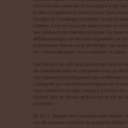
d’intervention nationale et la conduire à agir da
la tête d’un peloton, il retourne pour trois mois
ravages de l’orpaillage clandestin. La même ann
solitaire, il est envoyé pour quatre mois en Gui
aux rudiments du maintien de la paix. Il y oeuvr
difficiles puisque son lieu d’enseignement se sit
précisément dans le camp de réfugiés qui avait i
fim « Blood diamond » avec Leonardo Di Caprio.
Chef de plus de cent vingt personnes à partir de
de commandement en adéquation avec sa vérité 
des oripeaux psychologiques qui conditionnent
s’appuyant sur une nécessaire rigueur et un sens
toute volonté n’est que vœu pieu, il écoute ses 
surtout, leur dit l’amour qu’il leur porte. Ce qui
coutumes.
En 2011, désigné avec son unité pour repartir ve
est de nouveau confronté au spectacle édifiant