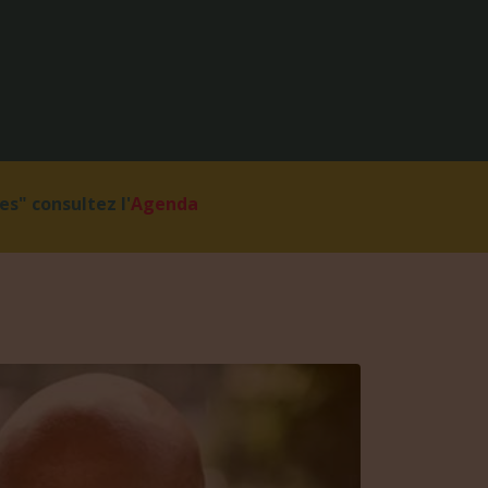
s" consultez l'
Agenda