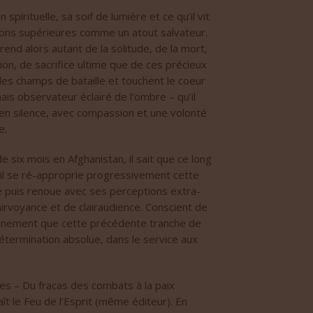
spirituelle, sa soif de lumière et ce qu’il vit
sions supérieures comme un atout salvateur.
rend alors autant de la solitude, de la mort,
ion, de sacrifice ultime que de ces précieux
 les champs de bataille et touchent le coeur
is observateur éclairé de l’ombre – qu’il
e en silence, avec compassion et une volonté
e.
e six mois en Afghanistan, il sait que ce long
, il se ré-approprie progressivement cette
pé puis renoue avec ses perceptions extra-
irvoyance et de clairaudience. Conscient de
cernement que cette précédente tranche de
détermination absolue, dans le service aux
es – Du fracas des combats à la paix
aît le Feu de l’Esprit (même éditeur). En