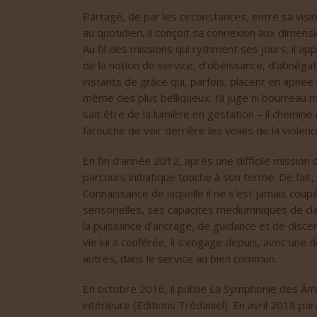
Partagé, de par les circonstances, entre sa vision 
au quotidien, il conçoit sa connexion aux dimen
Au fil des missions qui rythment ses jours, il app
de la notion de service, d’obéissance, d’abnégat
instants de grâce qui, parfois, placent en apnée
même des plus belliqueux. Ni juge ni bourreau ma
sait être de la lumière en gestation – il chemin
farouche de voir derrière les voiles de la violenc
En fin d’année 2012, après une difficile mission d
parcours initiatique touche à son terme. De fait
Connaissance de laquelle il ne s’est jamais cou
sensorielles, ses capacités médiumniques de cla
la puissance d’ancrage, de guidance et de dis
vie lui a conférée, il s’engage depuis, avec une 
autres, dans le service au bien commun.
En octobre 2016, il publie La Symphonie des Âm
intérieure (Editions Trédaniel). En avril 2018 par