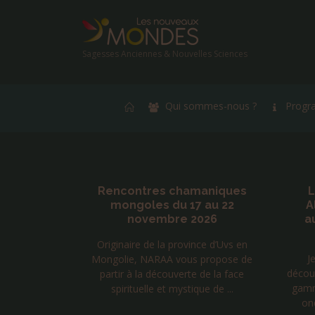
Sagesses Anciennes & Nouvelles Sciences
Qui sommes-nous ?
Progr
aniques
Lettre d’Isabelle 199 –
Jacq
 au 22
Alzheimer : Stimulation
du
026
auditive à 40 Htz Ondes
pour 
Gamma
ce d’Uvs en
Je me suis intéressée à cette
Les m
 propose de
découverte des effets des fréquences
à-dire
de la face
gamma à 40 Hz correspondant aux
plus 
ue de ...
ondes cérébrales rapides du c...