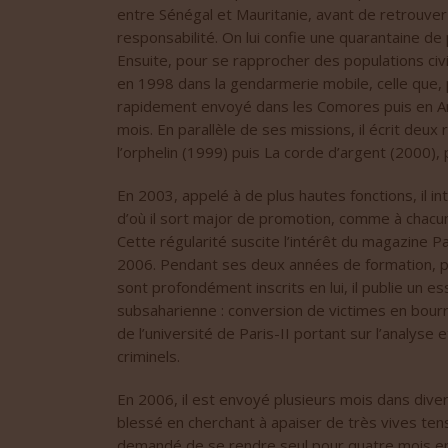
entre Sénégal et Mauritanie, avant de retrouver
responsabilité. On lui confie une quarantaine de 
Ensuite, pour se rapprocher des populations civil
en 1998 dans la gendarmerie mobile, celle que, 
rapidement envoyé dans les Comores puis en A
mois. En parallèle de ses missions, il écrit deux 
l’orphelin (1999) puis La corde d’argent (2000),
En 2003, appelé à de plus hautes fonctions, il in
d’où il sort major de promotion, comme à chacun
Cette régularité suscite l’intérêt du magazine Par
2006. Pendant ses deux années de formation, pa
sont profondément inscrits en lui, il publie un e
subsaharienne : conversion de victimes en bour
de l’université de Paris-II portant sur l’analy
criminels.
En 2006, il est envoyé plusieurs mois dans diver
blessé en cherchant à apaiser de très vives tensi
demandé de se rendre seul pour quatre mois en C