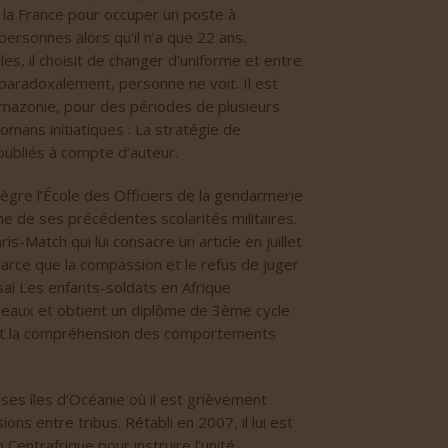
 la France pour occuper un poste à
personnes alors qu’il n’a que 22 ans.
es, il choisit de changer d’uniforme et entre
paradoxalement, personne ne voit. Il est
mazonie, pour des périodes de plusieurs
romans initiatiques : La stratégie de
 publiés à compte d’auteur.
tègre l’École des Officiers de la gendarmerie
e de ses précédentes scolarités militaires.
is-Match qui lui consacre un article en juillet
rce que la compassion et le refus de juger
ssai Les enfants-soldats en Afrique
reaux et obtient un diplôme de 3ème cycle
se et la compréhension des comportements
ses îles d’Océanie où il est grièvement
ons entre tribus. Rétabli en 2007, il lui est
entrafrique pour instruire l’unité