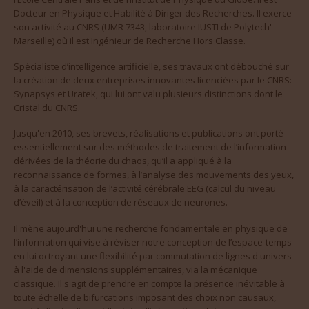
Docteur en Physique et Habilité à Diriger des Recherches. Il exerce
son activité au CNRS (UMR 7343, laboratoire IUSTI de Polytech'
Marseille) où il est Ingénieur de Recherche Hors Classe.
Spécialiste d’intelligence artificielle, ses travaux ont débouché sur
la création de deux entreprises innovantes licenciées par le CNRS:
Synapsys et Uratek, qui lui ont valu plusieurs distinctions dont le
Cristal du CNRS.
Jusqu'en 2010, ses brevets, réalisations et publications ont porté
essentiellement sur des méthodes de traitement de l’information
dérivées de la théorie du chaos, qu’il a appliqué à la
reconnaissance de formes, à l’analyse des mouvements des yeux,
à la caractérisation de l’activité cérébrale EEG (calcul du niveau
d’éveil) et à la conception de réseaux de neurones.
Il mène aujourd'hui une recherche fondamentale en physique de
l’information qui vise à réviser notre conception de l’espace-temps
en lui octroyant une flexibilité par commutation de lignes d'univers
à l'aide de dimensions supplémentaires, via la mécanique
classique. Il s'agit de prendre en compte la présence inévitable à
toute échelle de bifurcations imposant des choix non causaux,