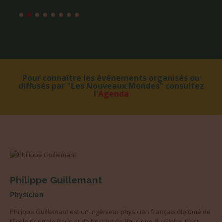
Pour connaître les événements organisés ou
diffusés par "Les Nouveaux Mondes" consultez
l'
Agenda
Philippe Guillemant
Physicien
Philippe Guillemant est un ingénieur physicien français diplomé de
l’Ecole Centrale Paris et de l’Institut de Physique du Globe. Il est