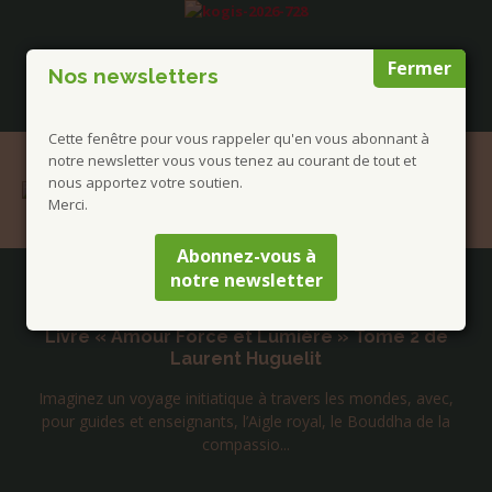
Fermer
Nos newsletters
Cette fenêtre pour vous rappeler qu'en vous abonnant à
notre newsletter vous vous tenez au courant de tout et
nous apportez votre soutien.
Merci.
Abonnez-vous à
notre newsletter
Publications à la Une !
u
Livre « Amour Force et Lumière » Tome 2 de
Laurent Huguelit
s
Imaginez un voyage initiatique à travers les mondes, avec,
pour guides et enseignants, l’Aigle royal, le Bouddha de la
compassio...