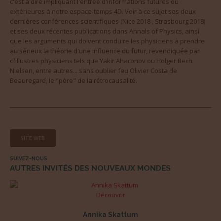
c'est à dire impliquant l'entrée d'informations futures ou
extérieures à notre espace-temps 4D. Voir à ce sujet ses deux
dernières conférences scientifiques (Nice 2018 , Strasbourg 2018)
et ses deux récentes publications dans Annals of Physics, ainsi
que les arguments qui doivent conduire les physiciens à prendre
au sérieux la théorie d'une influence du futur, revendiquée par
d'illustres physiciens tels que Yakir Aharonov ou Holger Bech
Nielsen, entre autres... sans oublier feu Olivier Costa de
Beauregard, le "père" de la rétrocausalité.
SITE WEB
SUIVEZ-NOUS
AUTRES INVITÉS DES NOUVEAUX MONDES
Découvrir
Annika Skattum