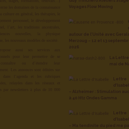
Guy Trinchero Ateliers Stage
nces, stages, formations, festivals…)
Voyages Flow Moving
cerne les domaines de la connaissance
la culture en général, les thérapies, le
pement personnel, le développement
nel, l’art, les traditions ancestrales,
iences nouvelles, la physique
autour de l’Unité avec Geral
ue, les nouveaux modèles de société.
Merzoug – 12 et 13 septemb
2026
ropose aussi ses services aux
ionnels pour leur permettre de se
La Lettr
 connaître ou d’étendre leur
mai de N
ment. Les annonces sont éditées sur
, dans l’agenda et les rubriques
Lettre
iées, relayées dans les réseaux et
d’Isabe
s par newsletters à plus de 10 000
– Alzheimer : Stimulation aud
.
à 40 Htz Ondes Gamma
Lettre
d’Isabe
– Ma tendinite du pied me pa