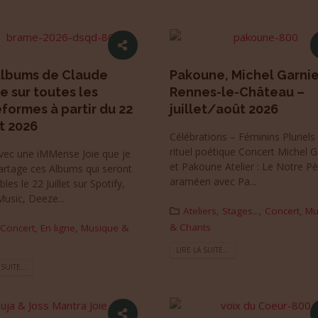
albums de Claude
Pakoune, Michel Garnie
 sur toutes les
Rennes-le-Château –
formes à partir du 22
juillet/août 2026
et 2026
Célébrations – Féminins Pluriels
rituel poétique Concert Michel G
avec une iMMense Joie que je
et Pakoune Atelier : Le Notre P
artage ces Albums qui seront
araméen avec Pa...
bles le 22 Juillet sur Spotify,
usic, Deeze...
Ateliers, Stages...
,
Concert
,
Mu
& Chants
Concert
,
En ligne
,
Musique &
LIRE LA SUITE...
 SUITE...