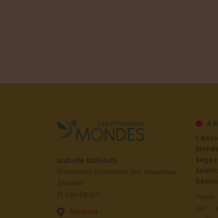
À P
L’Ass
Mond
sages
Isabelle DUFFAUD
scienc
Présidente fondatrice des Nouveaux
Cassis
Mondes
Et son équipe
Depuis 
tout a
Adresse :