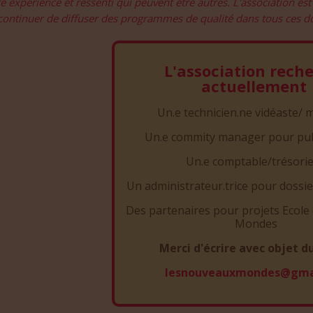
e expérience et ressenti qui peuvent être autres. L'association est
continuer de diffuser des programmes de qualité dans tous ces dom
L'association rech
actuellement
Un.e technicien.ne vidéaste/ 
Un.e commity manager pour pu
Un.e comptable/trésorie
Un administrateur.trice pour dossi
Des partenaires pour projets Ecol
Mondes
Merci d'écrire avec objet d
lesnouveauxmondes@gma