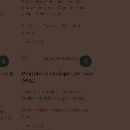
Stage intensif de chant été 2026
Journée de la voix Stage de chants
e &
gospel & circle songs
Ateliers, Stages...
,
Musique &
Chants
LIRE LA SUITE...
ras &
Peindre la musique, 1er nov
2025
r
Peindre la musique... Entendre la
couleur Module Musique classique
ez-
Art
,
Ateliers, Stages...
,
Musique &
 des
Chants
 sacrés
LIRE LA SUITE...