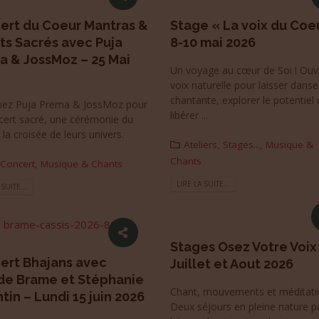
ert du Coeur Mantras &
Stage « La voix du Coe
ts Sacrés avec Puja
8-10 mai 2026
a & JossMoz – 25 Mai
Un voyage au cœur de Soi ! Ouvr
voix naturelle pour laisser danse
chantante, explorer le potentiel c
nez Puja Prema & JossMoz pour
libérer ...
cert sacré, une cérémonie du
la croisée de leurs univers.
Ateliers, Stages...
,
Musique &
Chants
Concert
,
Musique & Chants
LIRE LA SUITE...
 SUITE...
Stages Osez Votre Voix
ert Bhajans avec
Juillet et Aout 2026
de Brame et Stéphanie
Chant, mouvements et méditati
tin – Lundi 15 juin 2026
Deux séjours en pleine nature p