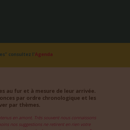
s" consultez l'
Agenda
s au fur et à mesure de leur arrivée.
nces par ordre chronologique et les
uver par thèmes.
ontenus en amont. Très souvent nous connaissons
moins nos suggestions ne retirent en rien votre