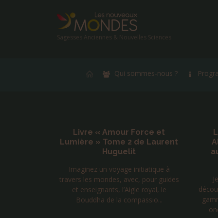
Sagesses Anciennes & Nouvelles Sciences
Qui sommes-nous ?
Progr
e avec les
Livre « Amour Force et
L
ins et
Lumière » Tome 2 de Laurent
A
Maurice –
Huguelit
a
026
Imaginez un voyage initiatique à
rares endroits
J
travers les mondes, avec, pour guides
 à la fois
décou
et enseignants, l’Aigle royal, le
uphins ,les
gamm
Bouddha de la compassio...
et...
ond