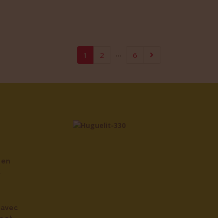
…
1
2
6
 en
l
avec