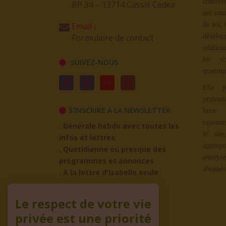
confére
BP 34 – 13714 Cassis Cedex
qui con
Email :
de soi, 
Formulaire de contact
dévelop
relation
les sc
SUIVEZ-NOUS
quantiq
Elle p
profess
S'INSCRIRE À LA NEWSLETTER
faire
rayonne
. Générale hebdo avec toutes les
le site
infos et lettres
appropr
. Quotidienne ou presque des
envoyée
programmes et annonces
abonnés
. A la lettre d'Isabelle seule
ADHÉREZ À L'ASSO
Le respect de votre vie
privée est une priorité