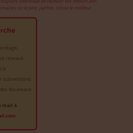
 toujours intéressée de recevoir vos retours afin
aines où le pire, parfois, cotoie le meilleur.
erche
montage,
bs reseaux
r.e
er subventions
e des Nouveaux
u mail à
il.com