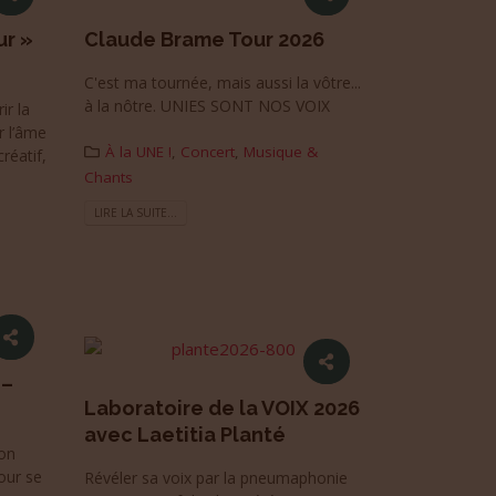
ur »
Claude Brame Tour 2026
C'est ma tournée, mais aussi la vôtre...
à la nôtre. UNIES SONT NOS VOIX
ir la
r l’âme
À la UNE !
,
Concert
,
Musique &
réatif,
Chants
LIRE LA SUITE...
 –
Laboratoire de la VOIX 2026
avec Laetitia Planté
on
our se
Révéler sa voix par la pneumaphonie