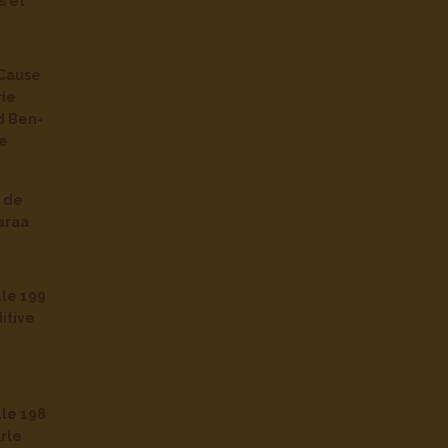
s et
Cause
rie
d Ben-
re
e de
araa
lle 199
itive
lle 198
rle