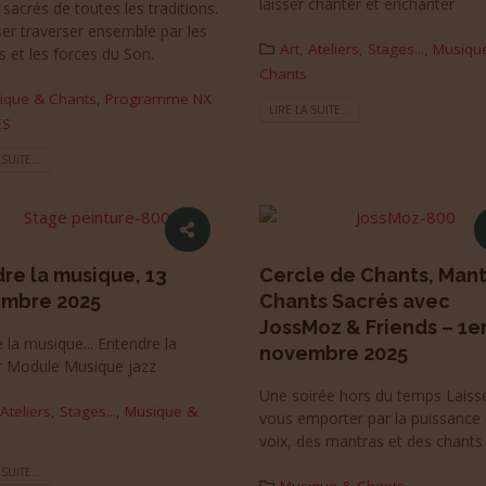
laisser chanter et enchanter
sacrés de toutes les traditions.
ser traverser ensemble par les
Art
,
Ateliers, Stages...
,
Musiqu
s et les forces du Son.
Chants
ique & Chants
,
Programme NX
LIRE LA SUITE...
ES
 SUITE...
re la musique, 13
Cercle de Chants, Mant
mbre 2025
Chants Sacrés avec
JossMoz & Friends – 1e
 la musique... Entendre la
novembre 2025
r Module Musique jazz
Une soirée hors du temps Laiss
Ateliers, Stages...
,
Musique &
vous emporter par la puissance
voix, des mantras et des chants
 SUITE...