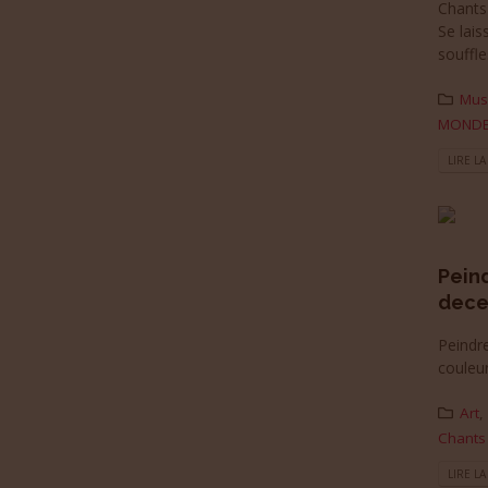
Chants 
Se lais
souffle
Mus
MOND
LIRE LA
Peind
dece
Peindre
couleu
Art
,
Chants
LIRE LA