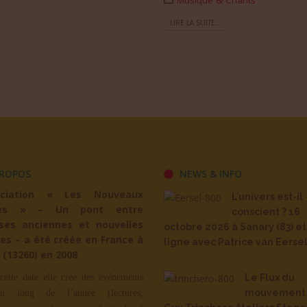
Musique & Chants
LIRE LA SUITE...
ROPOS
NEWS & INFO
ociation « Les Nouveaux
L’univers est-il
es » – Un pont entre
conscient ? 16
ses anciennes et nouvelles
octobre 2026 à Sanary (83) et
es – a été créée en France à
ligne avec Patrice van Eerse
 (13260) en 2008
cette date elle crée des événements
Le Flux du
mouvement 
u long de l’année (lectures,