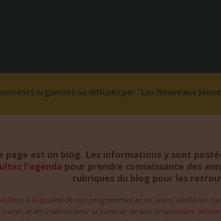
énements organisés ou diffusés par "Les Nouveaux Monde
e page est un blog. Les informations y sont postée
ultez l'agenda
pour prendre connaissance des anno
rubriques du blog pour les retro
eillons à la qualité de nos programmes et en avons vérifié les c
invités et les invitons pour la justesse de leur proposition. Néan