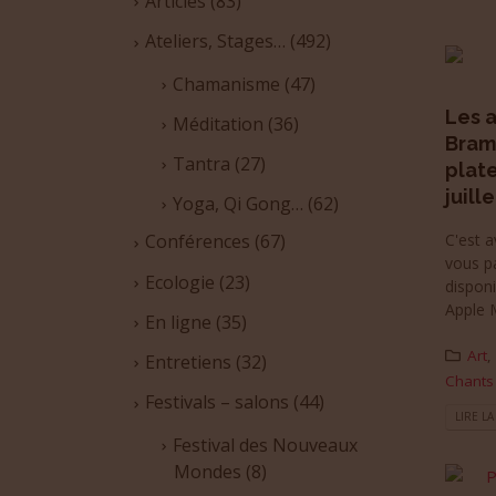
Articles
(83)
Ateliers, Stages…
(492)
Chamanisme
(47)
Les 
Méditation
(36)
Brame
Tantra
(27)
plate
juill
Yoga, Qi Gong…
(62)
C'est 
Conférences
(67)
vous p
Ecologie
(23)
disponi
Apple M
En ligne
(35)
Art
,
Entretiens
(32)
Chants
Festivals – salons
(44)
LIRE LA
Festival des Nouveaux
Mondes
(8)