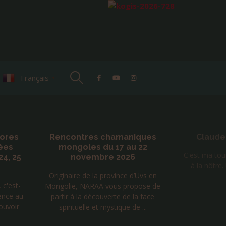
Français
▼
hores
Rencontres chamaniques
Claude
ées
mongoles du 17 au 22
C'est ma tour
24, 25
novembre 2026
à la nôtr
Originaire de la province d’Uvs en
c'est-
Mongolie, NARAA vous propose de
ence au
partir à la découverte de la face
ouvoir
spirituelle et mystique de ...