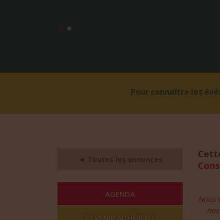
Pour connaître les év
Cett
◄ Toutes les annonces
Cons
AGENDA
Nous v
nos 
DEVENIR ADHÉRENT