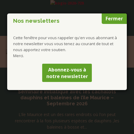
Fermer
Nos newsletters
Cette fenêtre pour vous rappeler qu'en vous abonnant à
notre newsletter vous vous tenez au courant de tout et
nous apportez votre soutien.
Merci.
Abonnez-vous à
notre newsletter
Publications à la Une !
u
Séminaire initiatique avec les cachalots
dauphins et baleines de l’île Maurice –
Septembre 2026
s
L’ile Maurice est un des rares endroits où l’on peut
rencontrer à la fois plusieurs espèces de dauphins ,les
baleines à bosse et...