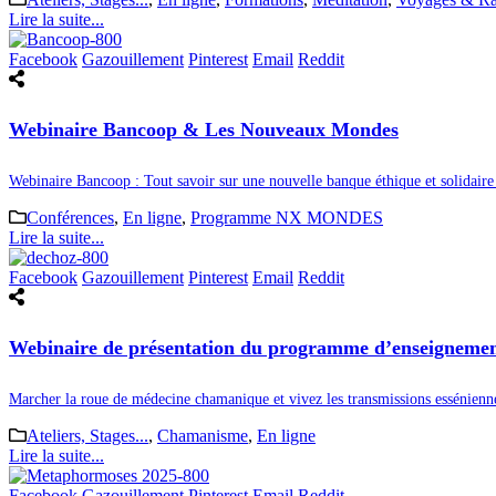
Lire la suite...
Facebook
Gazouillement
Pinterest
Email
Reddit
Webinaire Bancoop & Les Nouveaux Mondes
Webinaire Bancoop : Tout savoir sur une nouvelle banque éthique et solidaire
Conférences
,
En ligne
,
Programme NX MONDES
Lire la suite...
Facebook
Gazouillement
Pinterest
Email
Reddit
Webinaire de présentation du programme d’enseignement 
Marcher la roue de médecine chamanique et vivez les transmissions essénien
Ateliers, Stages...
,
Chamanisme
,
En ligne
Lire la suite...
Facebook
Gazouillement
Pinterest
Email
Reddit