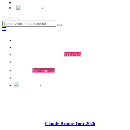
Contact
Français
▼
Chercher
Qui sommes-nous ?
Programmes et Annonces
TOUTES
Prestations
Agenda
Événements
Contact
Français
▼
Claude Brame Tour 2026