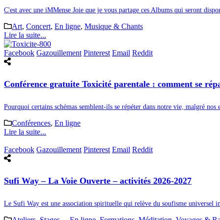
C'est avec une iMMense Joie que je vous partage ces Albums qui seront disponi
Art
,
Concert
,
En ligne
,
Musique & Chants
Lire la suite...
Facebook
Gazouillement
Pinterest
Email
Reddit
Conférence gratuite Toxicité parentale : comment se rép
Pourquoi certains schémas semblent-ils se répéter dans notre vie, malgré nos e
Conférences
,
En ligne
Lire la suite...
Facebook
Gazouillement
Pinterest
Email
Reddit
Sufi Way – La Voie Ouverte – activités 2026-2027
Le Sufi Way est une association spirituelle qui relève du soufisme universel i
Ateliers, Stages...
,
En ligne
,
Formations
,
Méditation
,
Voyages & R