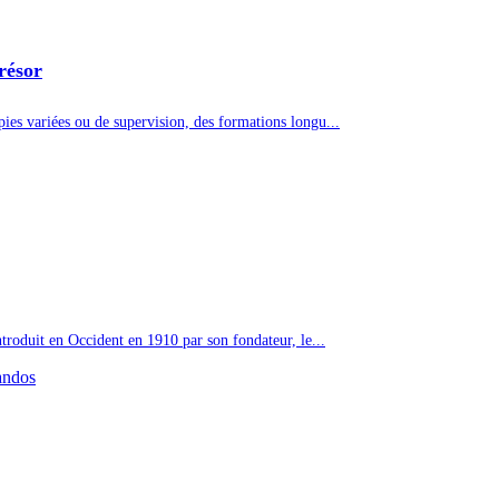
résor
ies variées ou de supervision, des formations longu...
ntroduit en Occident en 1910 par son fondateur, le...
andos