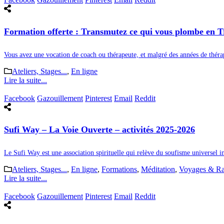
Formation offerte : Transmutez ce qui vous plombe en T
Vous avez une vocation de coach ou thérapeute, et malgré des années de thérap
Ateliers, Stages...
,
En ligne
Lire la suite...
Facebook
Gazouillement
Pinterest
Email
Reddit
Sufi Way – La Voie Ouverte – activités 2025-2026
Le Sufi Way est une association spirituelle qui relève du soufisme universel i
Ateliers, Stages...
,
En ligne
,
Formations
,
Méditation
,
Voyages & R
Lire la suite...
Facebook
Gazouillement
Pinterest
Email
Reddit