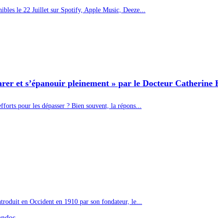
bles le 22 Juillet sur Spotify, Apple Music, Deeze...
arer et s’épanouir pleinement » par le Docteur Catherine 
fforts pour les dépasser ? Bien souvent, la répons...
ntroduit en Occident en 1910 par son fondateur, le...
andos