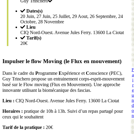
Guy Trinchero
Dates(s)
20 Juin, 27 Juin, 25 Juillet, 29 Aout, 26 Septembre, 24
Octobre, 28 Novembre
i
Lieu
CIQ Nord-Ouest. Avenue Jules Ferry. 13600 La Ciotat
Tarif(s)
20€
r
Impulser le flow Moving (le Flux en mouvement)
t
F
Dans le cadre du
P
rogramme
E
xpérience et
C
onscience (PEC),
a
Guy Trinchero propose un entrainement corps-esprit-mouvement
i
basé sur le Flow moving (Flux en Mouvement). Une approche
r
innovante utilisant la biomécanique des fascias.
e
u
n
Lieu :
CIQ Nord-Ouest. Avenue Jules Ferry. 13600 La Ciotat
d
o
Horaires :
pratique de 10h à 13h. Suivi d’un repas partagé pour
n
ceux qui le souhaitent
P
u
Tarif de la pratique :
20€
b