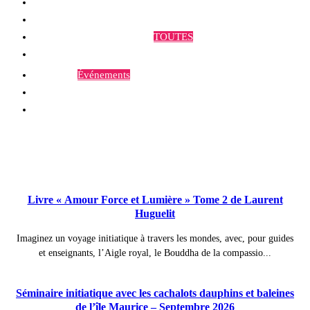
Qui sommes-nous ?
Programmes et Annonces
TOUTES
Prestations
Agenda
Événements
Contact
Publications à la Une !
Livre « Amour Force et Lumière » Tome 2 de Laurent
Huguelit
Imaginez un voyage initiatique à travers les mondes, avec, pour guides
et enseignants, l’Aigle royal, le Bouddha de la compassio...
Séminaire initiatique avec les cachalots dauphins et baleines
de l’île Maurice – Septembre 2026