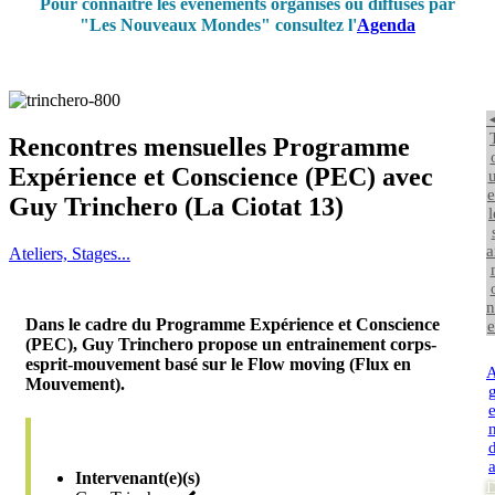
Pour connaître les événements organisés ou diffusés par
"Les Nouveaux Mondes" consultez l'
Agenda
Rencontres mensuelles Programme
Expérience et Conscience (PEC) avec
u
e
Guy Trinchero (La Ciotat 13)
l
a
Ateliers, Stages...
n
Dans le cadre du Programme Expérience et Conscience
e
(PEC), Guy Trinchero propose un entrainement corps-
esprit-mouvement basé sur le Flow moving (Flux en
Mouvement).
Intervenant(e)(s)