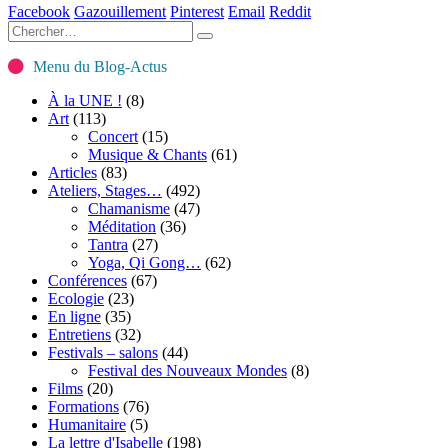
Facebook
Gazouillement
Pinterest
Email
Reddit
Menu du Blog-Actus
À la UNE !
(8)
Art
(113)
Concert
(15)
Musique & Chants
(61)
Articles
(83)
Ateliers, Stages…
(492)
Chamanisme
(47)
Méditation
(36)
Tantra
(27)
Yoga, Qi Gong…
(62)
Conférences
(67)
Ecologie
(23)
En ligne
(35)
Entretiens
(32)
Festivals – salons
(44)
Festival des Nouveaux Mondes
(8)
Films
(20)
Formations
(76)
Humanitaire
(5)
La lettre d'Isabelle
(198)