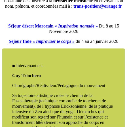
Possibilité de s’inscrire à la
newsletter mensuelle
en envoyant son
nom, prénom, et coordonnées mail à :
trans-position@orange.fr
Séjour désert Marocain
«
Inspiration nomade
»
Du 8 au 15
Novembre 2026
Séjour Inde
«
Improviser le corps
»
du 4 au 24 janvier 2026
■ Intervenant.e.s
Guy Trinchero
Chorégraphe/Réalisateur/Pédagogue du mouvement
Sa trajectoire artistique croise le chemin de la
Fasciathérapie (technique corporelle de toucher et de
mouvement), de l’hypnose Ericksonienne, de la pratique
intensive du Zen ainsi que du yoga. Démarches qui
modifient son regard sur l’humain et sur l’existence et
transforment littéralement son approche du corps en