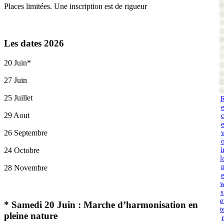
li
Places limitées. Une inscription est de rigueur
e
r
s
u
Les dates 2026
r
l
20 Juin*
e
s
27 Juin
it
e
25 Juillet
29 Aout
26 Septembre
i
24 Octobre
l
28 Novembre
s
e
* Samedi 20 Juin :
Marche d’harmonisation en
t
pleine nature
r