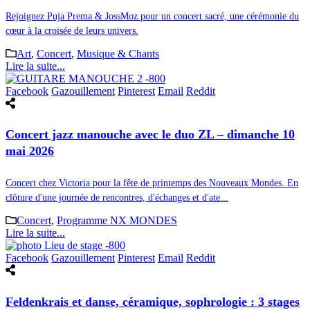
Rejoignez Puja Prema & JossMoz pour un concert sacré, une cérémonie du
cœur à la croisée de leurs univers.
Art
,
Concert
,
Musique & Chants
Lire la suite...
Facebook
Gazouillement
Pinterest
Email
Reddit
Concert jazz manouche avec le duo ZL – dimanche 10
mai 2026
Concert chez Victoria pour la fête de printemps des Nouveaux Mondes. En
clôture d'une journée de rencontres, d'échanges et d'ate...
Concert
,
Programme NX MONDES
Lire la suite...
Facebook
Gazouillement
Pinterest
Email
Reddit
Feldenkrais et danse, céramique, sophrologie : 3 stages