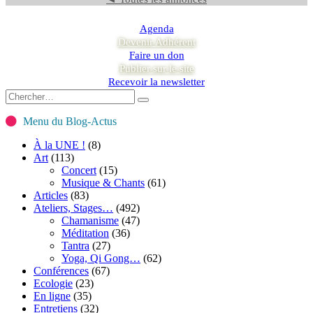
Agenda
Devenir Adhérent
Faire un don
Publier sur le site
Recevoir la newsletter
Menu du Blog-Actus
À la UNE !
(8)
Art
(113)
Concert
(15)
Musique & Chants
(61)
Articles
(83)
Ateliers, Stages…
(492)
Chamanisme
(47)
Méditation
(36)
Tantra
(27)
Yoga, Qi Gong…
(62)
Conférences
(67)
Ecologie
(23)
En ligne
(35)
Entretiens
(32)