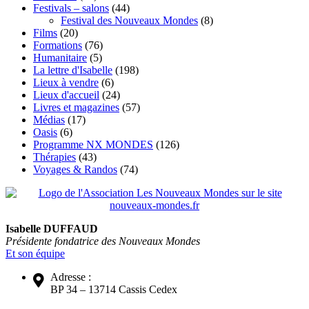
Festivals – salons
(44)
Festival des Nouveaux Mondes
(8)
Films
(20)
Formations
(76)
Humanitaire
(5)
La lettre d'Isabelle
(198)
Lieux à vendre
(6)
Lieux d'accueil
(24)
Livres et magazines
(57)
Médias
(17)
Oasis
(6)
Programme NX MONDES
(126)
Thérapies
(43)
Voyages & Randos
(74)
Isabelle DUFFAUD
Présidente fondatrice des Nouveaux Mondes
Et son équipe
Adresse :
BP 34 – 13714 Cassis Cedex