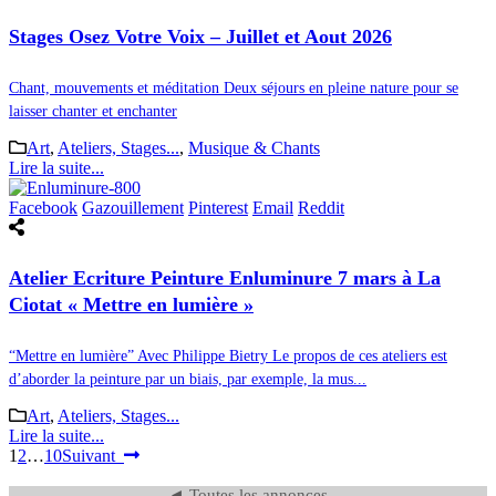
Stages Osez Votre Voix – Juillet et Aout 2026
Chant, mouvements et méditation Deux séjours en pleine nature pour se
laisser chanter et enchanter
Art
,
Ateliers, Stages...
,
Musique & Chants
Lire la suite...
Facebook
Gazouillement
Pinterest
Email
Reddit
Atelier Ecriture Peinture Enluminure 7 mars à La
Ciotat « Mettre en lumière »
“Mettre en lumière” Avec Philippe Bietry Le propos de ces ateliers est
d’aborder la peinture par un biais, par exemple, la mus...
Art
,
Ateliers, Stages...
Lire la suite...
1
2
…
10
Suivant
◄ Toutes les annonces