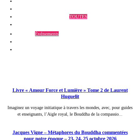
Qui sommes-nous ?
Programmes et Annonces
TOUTES
Prestations
Agenda
Événements
Contact
Publications à la Une !
Livre « Amour Force et Lumière » Tome 2 de Laurent
Huguelit
Imaginez un voyage initiatique à travers les mondes, avec, pour guides
et enseignants, l’Aigle royal, le Bouddha de la compassio...
Jacques Vigne – Métaphores du Bouddha commentées
pour notre époque – 23, 24, 25 octobre 2026