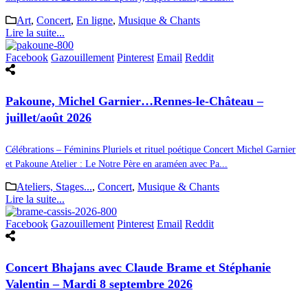
Art
,
Concert
,
En ligne
,
Musique & Chants
Lire la suite...
Facebook
Gazouillement
Pinterest
Email
Reddit
Pakoune, Michel Garnier…Rennes-le-Château –
juillet/août 2026
Célébrations – Féminins Pluriels et rituel poétique Concert Michel Garnier
et Pakoune Atelier : Le Notre Père en araméen avec Pa...
Ateliers, Stages...
,
Concert
,
Musique & Chants
Lire la suite...
Facebook
Gazouillement
Pinterest
Email
Reddit
Concert Bhajans avec Claude Brame et Stéphanie
Valentin – Mardi 8 septembre 2026