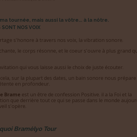
 ma tournée, mais aussi la vôtre... à la nôtre.
S SONT NOS VOIX
tage s'honore à travers nos voix, la vibration sonore.
chante, le corps résonne, et le coeur s'ouvre à plus grand q
vitation qui vous laisse aussi le choix de juste écouter.
cela, sur la plupart des dates, un bain sonore nous prépare
étente en profondeur.
de Brame
est un être de confession Positive. il a la Foi et la
tion que derrière tout ce qui se passe dans le monde aujour
eil s'opère.
quoi
Bramėlyo
Tour