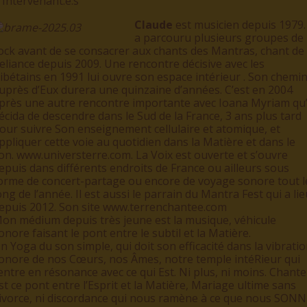
 Intervenant.e.s
Claude
est musicien depuis 1979. 
a parcouru plusieurs groupes de
ock avant de se consacrer aux chants des Mantras, chant de
eliance depuis 2009. Une rencontre décisive avec les
ibétains en 1991 lui ouvre son espace intérieur . Son chemi
uprès d’Eux durera une quinzaine d’années. C’est en 2004
près une autre rencontre importante avec Ioana Myriam qu’
écida de descendre dans le Sud de la France, 3 ans plus tard
our suivre Son enseignement cellulaire et atomique, et
ppliquer cette voie au quotidien dans la Matière et dans le
on. www.universterre.com. La Voix est ouverte et s’ouvre
epuis dans différents endroits de France ou ailleurs sous
orme de concert-partage ou encore de voyage sonore tout l
ong de l’année. Il est aussi le parrain du Mantra Fest qui a lie
epuis 2012. Son site www.terrenchantee.com
on médium depuis très jeune est la musique, véhicule
onore faisant le pont entre le subtil et la Matière.
n Yoga du son simple, qui doit son efficacité dans la vibrati
onore de nos Cœurs, nos Âmes, notre temple intéRieur qui
entre en résonance avec ce qui Est. Ni plus, ni moins. Chante
st ce pont entre l’Esprit et la Matière, Mariage ultime sans
ivorce, ni discordance qui nous ramène à ce que nous SONN