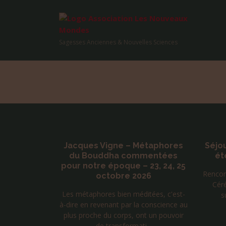
Sagesses Anciennes & Nouvelles Sciences
Qui sommes-nous ?
Program
e 199 –
Jacques Vigne – Métaphores
Séjo
ulation
du Bouddha commentées
ét
z Ondes
pour notre époque – 23, 24, 25
Rencon
octobre 2026
Cér
e à cette
Les métaphores bien méditées, c'est-
s
es fréquences
à-dire en revenant par la conscience au
pondant aux
plus proche du corps, ont un pouvoir
es du c...
de transformati...