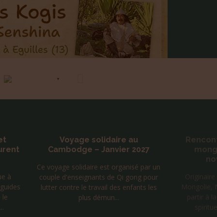
Français
▼
et
Voyage solidaire au
Rencon
urent
Cambodge – Janvier 2027
mongo
no
Ce voyage solidaire est organisé par un
ue à
Originaire
couple d'enseignants de Qi gong pour
 guides
Mongolie, 
lutter contre le travail des enfants les
 le
partir à 
plus démun...
..
spiritue