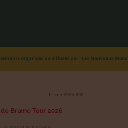
énements organisés ou diffusés par "Les Nouveaux Monde
ude Brame Tour 2026
 !
,
CONCERT
,
MUSIQUE & CHANTS