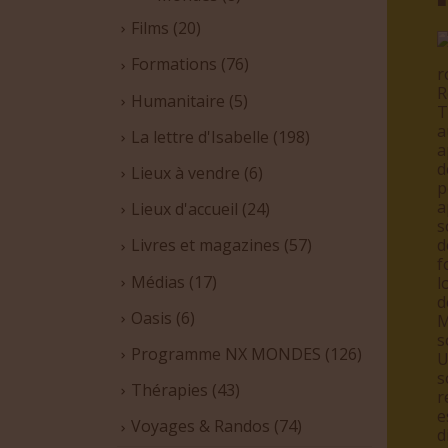
■
Films
(20)
Formations
(76)
r
R
Humanitaire
(5)
T
a
La lettre d'Isabelle
(198)
a
d
Lieux à vendre
(6)
p
a
Lieux d'accueil
(24)
s
d
Livres et magazines
(57)
f
Médias
(17)
l
d
Oasis
(6)
M
s
Programme NX MONDES
(126)
U
s
Thérapies
(43)
r
e
Voyages & Randos
(74)
d