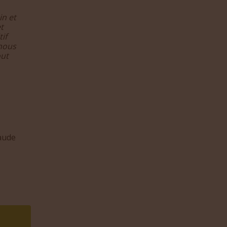
in et
t
if
 nous
out
aude