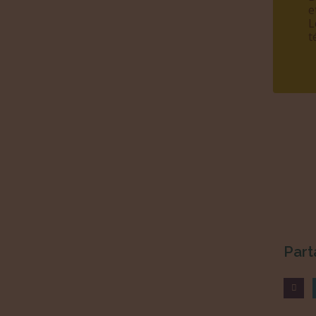
e
L
t
Part