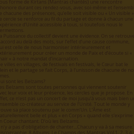
ous forme de Kirtans (Mantras chantés) une rencontre
’honore durant ces rendez-vous, avec soi-même et l’ensemb
e chacune des présences, qu’elle soit visible ou « Un visible »
e cercle se renforce au fil du partage et donne à chacun une
xpérience d’Unité accessible à tous, si toutefois nous le
ermettons.
a Puissance du collectif devient une évidence. On se retrouv
’accord au delà des mots, sur l’effet d’une cause commune,
ui est celle de nous harmoniser intérieurement et
xtérieurement pour créer un monde de Paix et d’écoute si «
hair » à notre mandat d’incarnation.
e villes en villages, de festivals en festivals, le Cœur bat le
lein et le partage se fait Corps, à l’unisson de chacune de no
mes.
ui sont les Belzams?
es Belzams sont toutes personnes qui viennent soutenir
vec leur voix et leur présence, les cercles que je propose. En
ffet, ce n’est pas un concert de moi jusqu’à vous mais bien u
nsemble co-créateur au service de l’Unité. Tout le monde y
rouve sa place soutenu par le comm’Un. L’Âme est
aturellement belle et plus « en Corps » quand elle s’exprime
n Coeur chantant. D’où les Belzams.
l n'y a pas d'obligation de chanter....Chacun y va à sa mesure.
iscographie: 8 Albums: Le Champs des Mantras Vol.1, 2, 3 4,