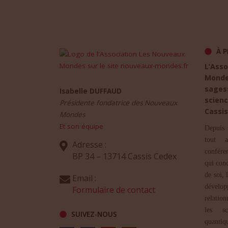
À P
L’Ass
Mond
sages
Isabelle DUFFAUD
scienc
Présidente fondatrice des Nouveaux
Cassis
Mondes
Et son équipe
Depuis 
tout a
Adresse :
confére
BP 34 – 13714 Cassis Cedex
qui con
de soi, 
Email :
dévelop
Formulaire de contact
relation
les sc
SUIVEZ-NOUS
quantiq