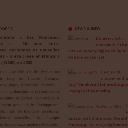
ROPOS
NEWS & INFO
ociation « Les Nouveaux
L’univers est-il
es » – Un pont entre
conscient ? 16 
ses anciennes et nouvelles
2026 à Sanary (83) et en ligne
es – a été créée en France à
Patrice van Eersel
 (13260) en 2008
cette date elle crée des événements
Le Flux du
mouvement a
u long de l’année (lectures,
Guy Trinchero Ateliers Stages
nces, stages, formations, festivals…)
Voyages Flow Moving
cerne les domaines de la connaissance
la culture en général, les thérapies, le
pement personnel, le développement
nel, l’art, les traditions ancestrales,
i
iences nouvelles, la physique
autour de l’Unité avec Gerald
ue, les nouveaux modèles de société.
Merzoug – 12 et 13 septembre