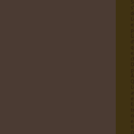
S
s
d
L
e
p
L
d
q
e
c
D
p
Â
Q
L
a
e
E
t
n
e
I
D