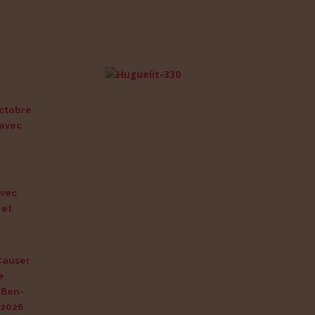
octobre
 avec
vec
 et
Causer
e
 Ben-
 2026