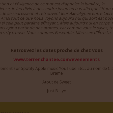
ntion et l'Exigence de ce mot est d'appeler la lumière, la
ence, le feu divin à descendre jusqu'en bas afin que l'Huma
de se redressent et retrouvent leur Axe alignée entre Ciel e
 Ainsi tout ce que nous voyons aujourd'hui qui sort est posit
i cela peut paraître effrayant. Mais aujourd'hui en corps,
ns agir à partir de nos atomes, car comme vous le savez, t
vers s'y trouve. Nous sommes Ensemble. Mère see d'Être Là.
Retrouvez les dates proche de chez vous
www.terrenchantee.com/evenements
lement sur Spotify Apple music YouTube Etc.... au nom de Cl
Brame
Atout de Sweet
Just B.....yo