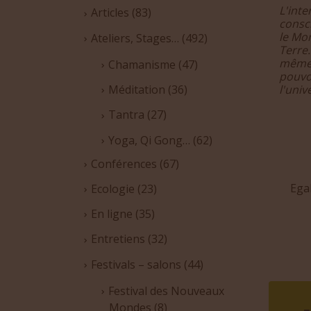
L'inte
Articles
(83)
consci
le Mon
Ateliers, Stages…
(492)
Terre.
même s
Chamanisme
(47)
pouvo
Méditation
(36)
l'uni
Tantra
(27)
Yoga, Qi Gong…
(62)
Conférences
(67)
Ega
Ecologie
(23)
En ligne
(35)
Entretiens
(32)
Festivals – salons
(44)
Festival des Nouveaux
Mondes
(8)