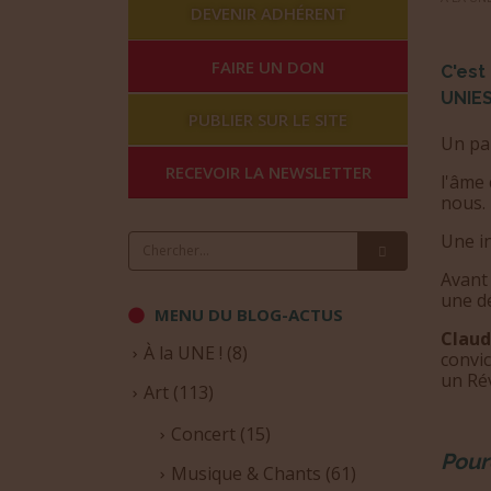
DEVENIR ADHÉRENT
FAIRE UN DON
C'est
UNIE
PUBLIER SUR LE SITE
Un par
RECEVOIR LA NEWSLETTER
l'âme 
nous.
Une in
Avant 
une d
MENU DU BLOG-ACTUS
Clau
À la UNE !
(8)
convic
un Rév
Art
(113)
Concert
(15)
Pour
Musique & Chants
(61)