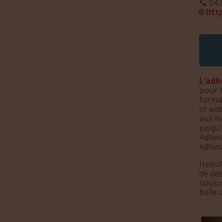
📞 04 
🌐
htt
L'adh
pour t
forma
et aid
aux No
jusqu'
Adhes
Adhesi
HelloA
de des
souscr
belle