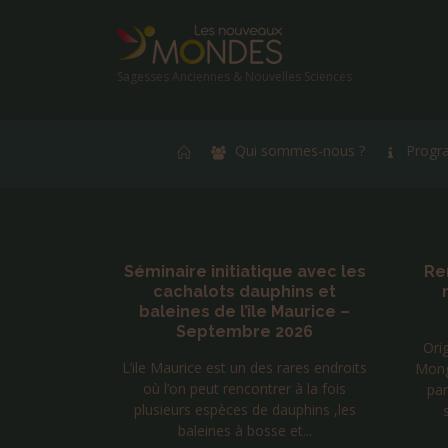
Sagesses Anciennes & Nouvelles Sciences
Qui sommes-nous ?
Progr
ique avec les
Rencontres chamaniques
uphins et
mongoles du 17 au 22
le Maurice –
novembre 2026
e 2026
Originaire de la province d’Uvs en
es rares endroits
Mongolie, NARAA vous propose de
trer à la fois
dé
partir à la découverte de la face
e dauphins ,les
g
spirituelle et mystique de ...
se et...