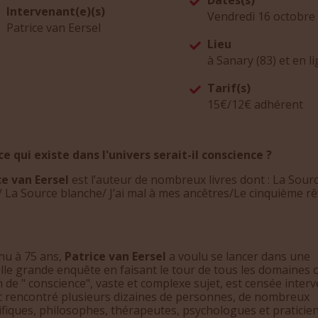
Intervenant(e)(s)
Vendredi 16 octobre
Patrice van Eersel
Lieu
à Sanary (83) et en l
Tarif(s)
15€/12€ adhérent
e qui existe dans l'univers serait-il conscience ?
ce van Eersel
est l’auteur de nombreux livres dont : La Sour
 La Source blanche/ J’ai mal à mes ancêtres/Le cinquième rê
nu à 75 ans,
Patrice van Eersel
a voulu se lancer dans une
le grande enquête en faisant le tour de tous les domaines o
 de " conscience", vaste et complexe sujet, est censée interve
c rencontré plusieurs dizaines de personnes, de nombreux
ifiques, philosophes, thérapeutes, psychologues et praticie