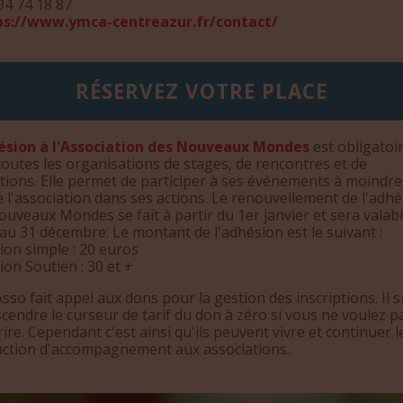
94 74 18 87
ps://www.ymca-centreazur.fr/contact/
RÉSERVEZ VOTRE PLACE
ésion à l'Association des Nouveaux Mondes
est obligatoi
outes les organisations de stages, de rencontres et de
tions. Elle permet de participer à ses événements à moindre
e l'association dans ses actions. Le renouvellement de l'adh
uveaux Mondes se fait à partir du 1er janvier et sera valab
au 31 décembre. Le montant de l'adhésion est le suivant :
ion simple : 20 euros
on Soutien : 30 et +
sso fait appel aux dons pour la gestion des inscriptions. Il su
cendre le curseur de tarif du don à zéro si vous ne voulez p
ire. Cependant c'est ainsi qu'ils peuvent vivre et continuer l
 action d'accompagnement aux associations.