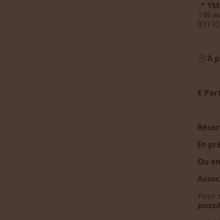
📍
YM
149 a
83110
🕑
À p
€ Par
Réser
En pr
Ou en
Assoc
Pour 
possi