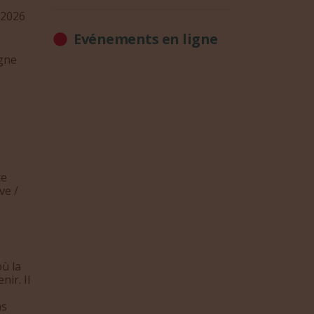
 2026
Evénements en ligne
igne
ce
ve /
ù la
nir. Il
ns