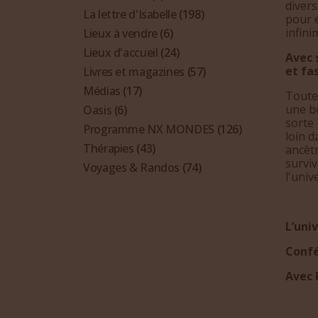
diver
La lettre d'Isabelle
(198)
pour e
infini
Lieux à vendre
(6)
Lieux d'accueil
(24)
Avec 
et fa
Livres et magazines
(57)
Médias
(17)
Toutes
une bo
Oasis
(6)
sorte 
Programme NX MONDES
(126)
loin d
Thérapies
(43)
ancêtr
surviv
Voyages & Randos
(74)
l'univ
L’univ
Confé
Avec 