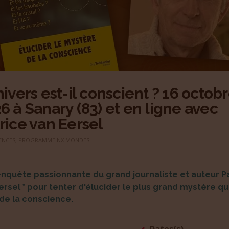
nivers est-il conscient ? 16 octob
6 à Sanary (83) et en ligne avec
rice van Eersel
ENCES
,
PROGRAMME NX MONDES
nquête passionnante du grand journaliste et auteur P
ersel * pour tenter d'élucider le plus grand mystère qui 
 de la conscience.
Dates(s)