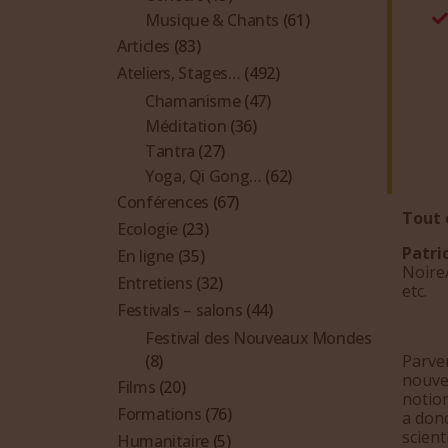
Musique & Chants
(61)
Articles
(83)
Ateliers, Stages…
(492)
Chamanisme
(47)
Méditation
(36)
Tantra
(27)
Yoga, Qi Gong…
(62)
Conférences
(67)
Tout c
Ecologie
(23)
Patri
En ligne
(35)
Noire/
Entretiens
(32)
etc.
Festivals – salons
(44)
Festival des Nouveaux Mondes
Parve
(8)
nouvel
Films
(20)
notion
Formations
(76)
a don
scient
Humanitaire
(5)