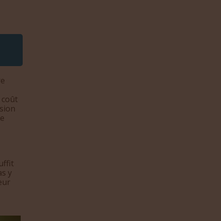
re
 coût
ésion
le
ffit
as y
eur