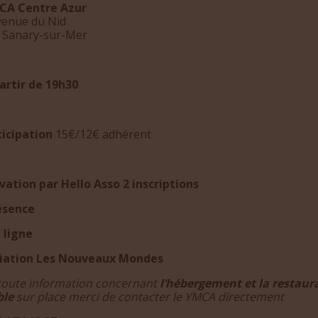
CA Centre Azur
venue du Nid
 Sanary-sur-Mer
artir de 19h30
ticipation
15€/12€ adhérent
vation par Hello Asso 2 inscriptions
ésence
 ligne
iation Les Nouveaux Mondes
toute information concernant
l’hébergement et la restaur
ble
sur place merci de contacter le YMCA directement