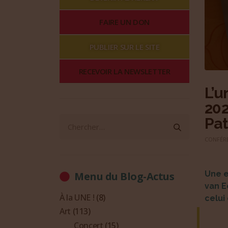
FAIRE UN DON
PUBLIER SUR LE SITE
RECEVOIR LA NEWSLETTER
L’u
202
Pat
CONFÉR
Une e
Menu du Blog-Actus
van E
À la UNE !
(8)
celui
Art
(113)
Concert
(15)