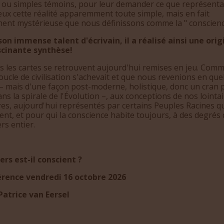
s ou simples témoins, pour leur demander ce que représenta
ux cette réalité apparemment toute simple, mais en fait
ment mystérieuse que nous définissons comme la " conscienc
son immense talent d'écrivain, il a réalisé ainsi une orig
scinante synthèse!
 les cartes se retrouvent aujourd'hui remises en jeu. Comm
ucle de civilisation s'achevait et que nous revenions en qu
– mais d'une façon post-moderne, holistique, donc un cran 
ans la spirale de l'Évolution –, aux conceptions de nos lointa
es, aujourd'hui représentés par certains Peuples Racines q
ent, et pour qui la conscience habite toujours, à des degrés 
ers entier.
ers est-il conscient ?
rence vendredi 16 octobre 2026
Patrice van Eersel