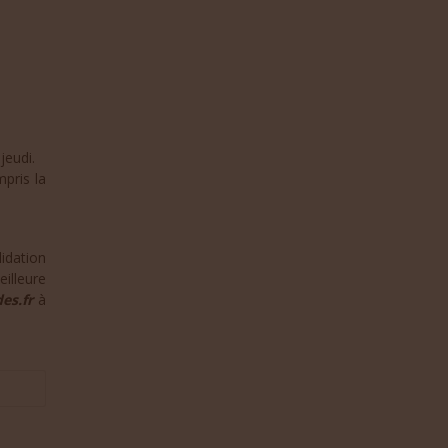
jeudi.
mpris la
idation
illeure
es.fr
à