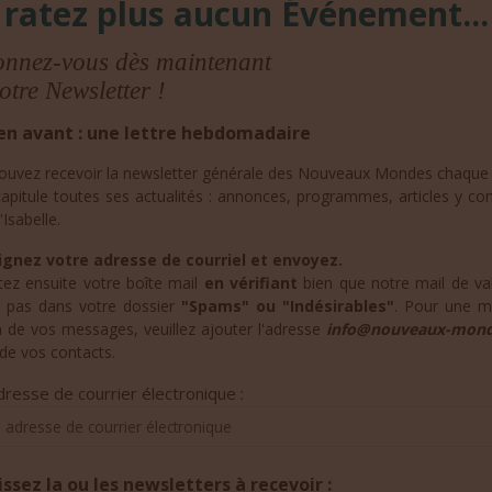
 ratez plus aucun Événement...
nnez-vous dès maintenant
otre Newsletter !
en avant : une lettre hebdomadaire
ouvez recevoir la newsletter générale des Nouveaux Mondes chaque 
capitule toutes ses actualités : annonces, programmes, articles y co
'Isabelle.
gnez votre adresse de courriel et envoyez.
tez ensuite votre boîte mail
en vérifiant
bien que notre mail de val
t pas dans votre dossier
"Spams" ou "Indésirables"
. Pour une me
n de vos messages, veuillez ajouter l'adresse
info@nouveaux-mond
e de vos contacts.
resse de courrier électronique :
issez la ou les newsletters à recevoir :