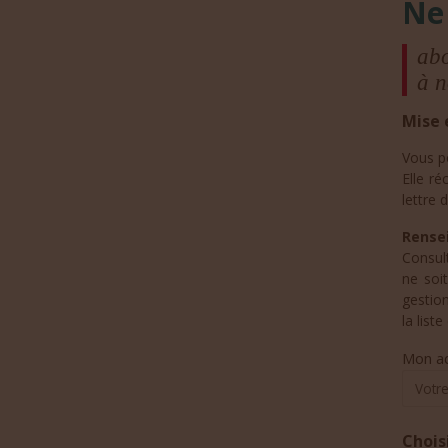
Ne
abo
à n
Mise 
Vous p
Elle ré
lettre d
Rensei
Consul
ne soi
gestio
la list
Mon ad
Chois