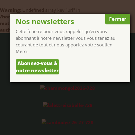
Warning
: Undefined array key "url" in
/home/nouveaux/public_html/ext/seo-by-rank-
Fermer
Nos newsletters
math/includes/modules/schema/snippets/class-
author.php
on line
41
Cette fenêtre pour vous rappeler qu'en vous
abonnant à notre newsletter vous vous tenez au
courant de tout et nous apportez votre soutien.
Merci.
Abonnez-vous à
notre newsletter