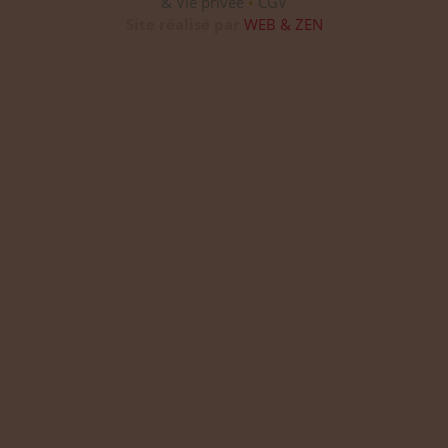
& Vie privée
•
CGV
Site réalisé par
WEB & ZEN