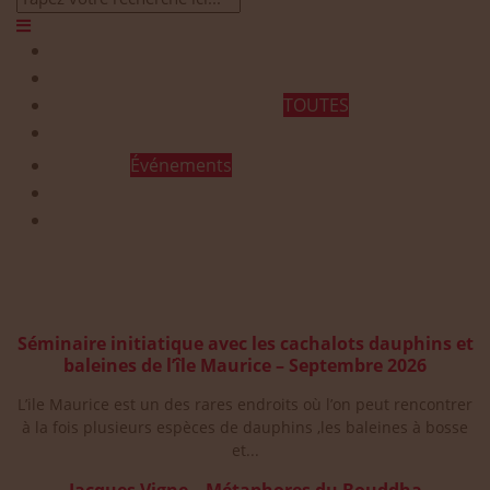
Qui sommes-nous ?
Programmes et Annonces
TOUTES
Prestations
Agenda
Événements
Contact
Publications à la Une !
Séminaire initiatique avec les cachalots dauphins et
baleines de l’île Maurice – Septembre 2026
L’ile Maurice est un des rares endroits où l’on peut rencontrer
à la fois plusieurs espèces de dauphins ,les baleines à bosse
et...