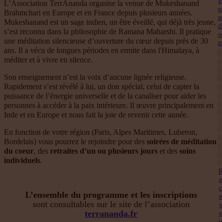
e
L’Association TerrÂnanda organise la venue de Mukeshanand
u
Brahmchari en Europe et en France depuis plusieurs années.
n
Mukeshanand est un sage indien, un être éveillé, qui déjà très jeune,
d
s’est reconnu dans la philosophie de Ramana Maharshi. Il pratique
o
une méditation silencieuse d’ouverture du cœur depuis près de 30
n
ans. Il a vécu de longues périodes en ermite dans l'Himalaya, à
P
méditer et à vivre en silence.
u
b
Son enseignement n’est la voix d’aucune lignée religieuse.
li
e
Rapidement s’est révélé à lui, un don spécial, celui de capter la
r
puissance de l’énergie universelle et de la canaliser pour aider les
s
personnes à accéder à la paix intérieure. Il œuvre principalement en
u
Inde et en Europe et nous fait la joie de revenir cette année.
r
l
En fonction de votre région (Paris, Alpes Maritimes, Luberon,
e
Bordelais) vous pourrez le rejoindre pour des
soirées de méditation
s
du coeur
, des
retraites
d’un ou plusieurs jours
et des
soins
it
individuels
.
e
L’ensemble du programme et les inscriptions
sont consultables sur le site de l’association
terrananda.fr
i