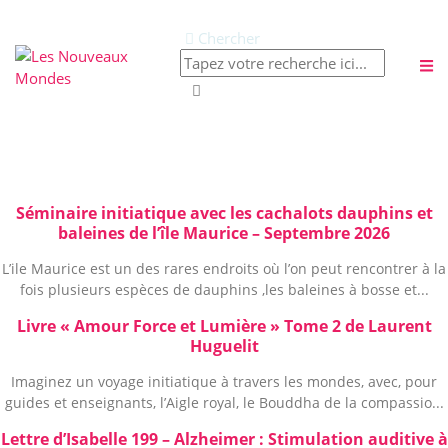
Chercher
Publications à la Une !
Abonnez-vous à
Séminaire initiatique avec les cachalots dauphins et
baleines de l’île Maurice – Septembre 2026
notre newsletter
L’ile Maurice est un des rares endroits où l’on peut rencontrer à la
fois plusieurs espèces de dauphins ,les baleines à bosse et...
Livre « Amour Force et Lumière » Tome 2 de Laurent
Huguelit
Imaginez un voyage initiatique à travers les mondes, avec, pour
guides et enseignants, l’Aigle royal, le Bouddha de la compassio...
Lettre d’Isabelle 199 – Alzheimer : Stimulation auditive à