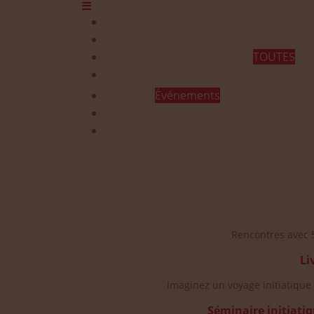
Qui sommes-nous ?
Programmes et Annonces
TOUTES
Prestations
Agenda
Événements
Contact
Rencontres avec 
Li
Imaginez un voyage initiatique 
Séminaire initiatiq