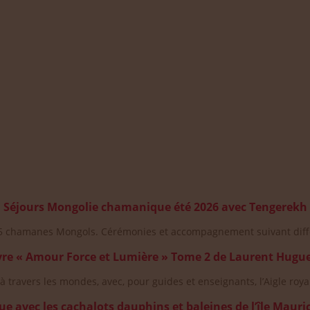
Publications à la Une !
Séjours Mongolie chamanique été 2026 avec Tengerekh
5 chamanes Mongols. Cérémonies et accompagnement suivant diff
vre « Amour Force et Lumière » Tome 2 de Laurent Hugue
à travers les mondes, avec, pour guides et enseignants, l’Aigle roya
ue avec les cachalots dauphins et baleines de l’île Maur