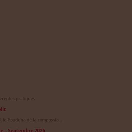
érentes pratiques
lit
l, le Bouddha de la compassio...
ice – Septembre 2026