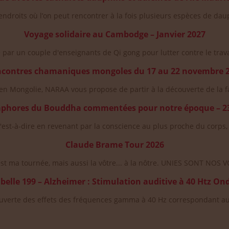
endroits où l’on peut rencontrer à la fois plusieurs espèces de daup
Voyage solidaire au Cambodge – Janvier 2027
 par un couple d'enseignants de Qi gong pour lutter contre le trav
contres chamaniques mongoles du 17 au 22 novembre 
 en Mongolie, NARAA vous propose de partir à la découverte de la fac
aphores du Bouddha commentées pour notre époque – 23,
est-à-dire en revenant par la conscience au plus proche du corps, 
Claude Brame Tour 2026
est ma tournée, mais aussi la vôtre... à la nôtre. UNIES SONT NOS V
sabelle 199 – Alzheimer : Stimulation auditive à 40 Htz 
ouverte des effets des fréquences gamma à 40 Hz correspondant au