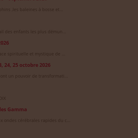
hins ,les baleines à bosse et...
ail des enfants les plus démun...
2026
e spirituelle et mystique de ...
 24, 25 octobre 2026
ont un pouvoir de transformati...
OIX
Ondes Gamma
x ondes cérébrales rapides du c...