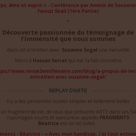
rps, âme et esprit » - Conférence par Annick de Souzenel
Faouzi Skali (1ère Partie)
*
Découverte passionnée du témoignage de
l’immensité que nous sommes
dans cet entretien avec
Suzanne Segal
une merveille
Merci à
Hassan Serrat
qui me l’a fait connaître
tps://www.revue3emillenaire.com/blog/a-propos-de-leve
entretien-avec-suzanne-segal/
REPLAY D’ARTE
Il y a des personnes toutes simples et tellement belles
i un fragment de vie, de ceux que présente ARTE dans ses f
reportages courts et savoureux appelés
FRAGMENTS
Béatrice
est un tel soleil…
ments - Béatrice - « Avec mon handicap, j'ai tout entend