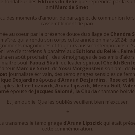
t le fondateur des
Editions du Relié
que reprendra par la sui
ami
Marc de Smet
.
vécu des moments d'amour, de partage et de communion lors
rassemblement de paix.
ée au coeur par la présence douce du sillage de
Chandra 
maître, qui a rendu son corps cette année en mars 2024; pa
gnements magnifiques et toujours aussi contemporains d'Yv
r livre d’entretiens à paraître aux
Editions du Relié
«
Faire
tira en août prochain), des témoignages de ses amis d'alors 
 maitre soufi
Faouzi Skali
, du leader spirituel
Cheikh Bent
'éditeur
Marc de Smet
, de
Yossi Morgenstein
son ami, de
G
rcet
journaliste écrivain
,
des témoignages sensibles de fem
ique Desjardins
épouse
d’Arnaud Desjardins, Rose et Mi
sciples de
Lee Lozovick
;
Aruna Lipszick, Meena Goll, Vale
lomé
épouse de
Jacques Salomé, la Churla
chamane bolivie
Et j’en oublie. Que les oubliés veuillent bien m’excuser.
*
us transmets le témoignage
d’Aruna Lipszick
qui était prés
cette commémoration.