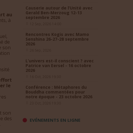
Causerie autour de l’Unité avec
Gerald Ben-Merzoug 12-13
art au
septembre 2026
ts, à
12 Sep, 2026 14:00
Rencontres Kogis avec Mamo
uel,
Senshina 26-27-28 septembre
né de
2026
e son
26 Sep, 2026
ation
L’univers est-il conscient ? avec
Patrice van Eersel - 16 octobre
2026
16 Oct, 2026 19:30
effort
er le
Conférence : Métaphores du
Bouddha commentées pour
res
notre époque - 23 octobre 2026
23 Oct, 2026 19:30
t son
re des
EVÉNEMENTS EN LIGNE
.