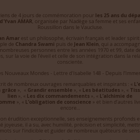
viens de 4 jours de commémoration pour
les 25 ans du dép
d
'
Yvan AMAR
, organisée par Nadège sa femme et ses enfan
Roussillon dans le Vaucluse.
an Amar
est un philosophe, écrivain français et leader spirit
iple de
Chandra Swami
puis de
Jean Klein
, qui a accompag
 nombreuses personnes entre les années 1970 et 99, date d
s, sur la voie de l’éveil et celle de son intégration dans la rel
consciente.
écrit de nombreux ouvrages remarquables et inspirants : «
L’
a grâce
», «
Grandir ensemble
», «
Les béatitudes
», «
Tiss
lien
», «
Les dix commandements
», «
L’alchimie de
’homme
», «
L’obligation de conscience
» et bien d’autres liv
encore…
son érudition exceptionnelle, ses enseignements profonds e
té joyeuse, il a su, avec humilité, précision et simplicité, mett
mots sur l’indicible et guider de nombreux quêteurs de sens