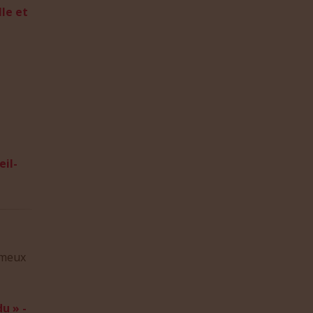
le et
il-
ameux
u » -