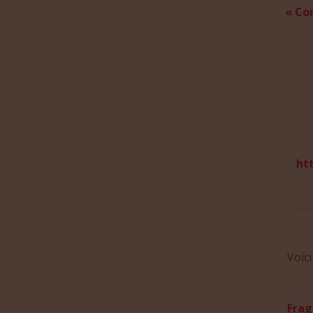
« Co
ht
Voic
Frag