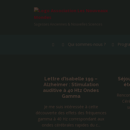
Sagesses Anciennes & Nouvelles Sciences
Qui sommes-nous ?
Progr
aniques
Lettre d’Isabelle 199 –
Séjo
 au 22
Alzheimer : Stimulation
ét
026
auditive à 40 Htz Ondes
Rencon
Gamma
ce d’Uvs en
Cér
Je me suis intéressée à cette
 propose de
s
découverte des effets des fréquences
de la face
gamma à 40 Hz correspondant aux
ue de ...
ondes cérébrales rapides du c...