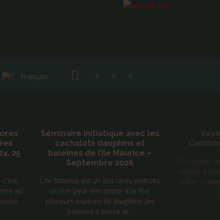
Français
▼
hores
Séminaire initiatique avec les
Voya
ées
cachalots dauphins et
Cambodg
24, 25
baleines de l’île Maurice –
Ce voyage sol
Septembre 2026
couple d'ens
c'est-
L’ile Maurice est un des rares endroits
lutter contre
ence au
où l’on peut rencontrer à la fois
ouvoir
plusieurs espèces de dauphins ,les
baleines à bosse et...