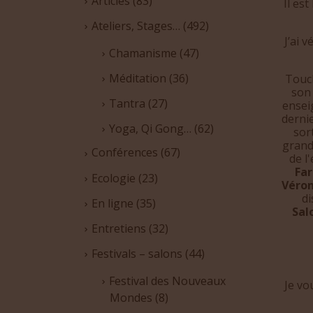
Articles
(83)
Il es
Ateliers, Stages…
(492)
J’ai 
Chamanisme
(47)
Méditation
(36)
Touch
son 
Tantra
(27)
ensei
dernie
Yoga, Qi Gong…
(62)
sor
grand
Conférences
(67)
de l
Fa
Ecologie
(23)
Véron
di
En ligne
(35)
Sa
Entretiens
(32)
Festivals – salons
(44)
Festival des Nouveaux
Je vo
Mondes
(8)