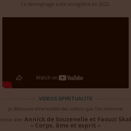
Ce témoignage a été enregistré en 2022.
VIDEOS SPIRITUALITE
Je découvre émerveillée des vidéos que l’on m’envoie
Annick de Souzenelle et Faouzi Skal
rence avec
«
Corps, âme et esprit
»