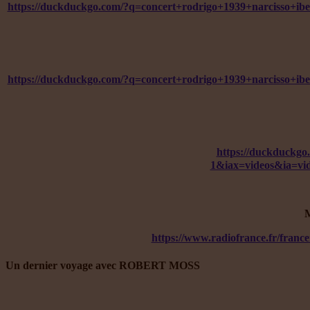
https://duckduckgo.com/?q=concert+rodrigo+1939+narcis
https://duckduckgo.com/?q=concert+rodrigo+1939+narcis
https://duckduck
1&iax=videos&ia=
M
https://www.radiofrance.fr/franc
Un dernier voyage avec ROBERT MOSS