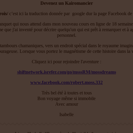
Devenez un Kairomancier
rois/
c’est ici la traduction donnée par google dur la page Facebook 
 banquet qui nous attend dans mon nouveau cours en ligne de 18 semain
me que j'ai inventé pour décrire quelqu'un qui est prêt à remarquer et à
personnel.
bours chamaniques, vers un endroit spécial dans le royaume imaginal où 
urageuse. Lorsque vous portez le magnétisme de cette histoire dans la vi
Cliquez ici pour rejoindre l'aventure :
shiftnetwork.isrefer.com/go/msssRM/mossdreams
www.facebook.com/robert.moss.332
Très bel été à toutes et tous
Bon voyage même si immobile
Avec amour
Isabelle