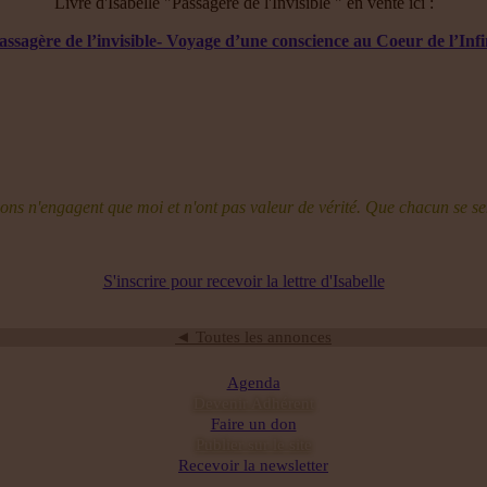
Livre d'Isabelle "Passagère de l'Invisible " en vente ici :
assagère de l’invisible- Voyage d’une conscience au Coeur de l’Infi
sions n'engagent que moi et n'ont pas valeur de vérité. Que chacun se se
S'inscrire pour recevoir la lettre d'Isabelle
◄ Toutes les annonces
Agenda
Devenir Adhérent
Faire un don
Publier sur le site
Recevoir la newsletter