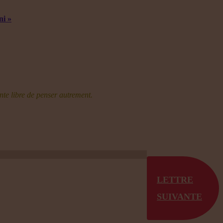
ni »
nte libre de penser autrement.
LETTRE
SUIVANTE