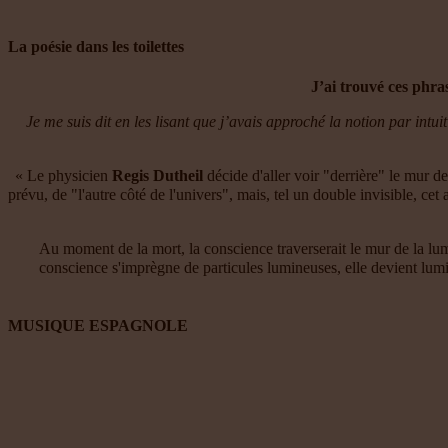
La poésie dans les toilettes
J’ai trouvé ces phras
Je me suis dit en les lisant que j’avais approché la notion par intu
« Le physicien
Regis Dutheil
décide d'aller voir "derrière" le mur d
prévu, de "l'autre côté de l'univers", mais, tel un double invisible, cet
Au moment de la mort, la conscience traverserait le mur de la lumi
conscience s'imprègne de particules lumineuses, elle devient lumi
MUSIQUE ESPAGNOLE