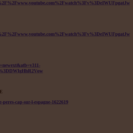
ttps%3A%2F%2Fwww.youtube.com%2Fwatch%3Fv%3DeIWUFpgatJw
ttps%3A%2F%2Fwww.youtube.com%2Fwatch%3Fv%3DeIWUFpgatJw
=newext&atb=v311-
3Fv%3DDWIgHhR2Vow
UE
e-peres-cap-sur-l-espagne-1622619