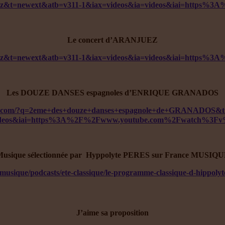
so+ibez&t=newext&atb=v311-1&iax=videos&ia=videos&iai=h
Le concert d’ARANJUEZ
so+ibez&t=newext&atb=v311-1&iax=videos&ia=videos&iai=h
Les DOUZE DANSES espagnoles d’ENRIQUE GRANADOS
go.com/?q=2eme+des+douze+danses+espagnole+de+GRANADOS&t
videos&iai=https%3A%2F%2Fwww.youtube.com%2Fwatch%
usique sélectionnée par Hyppolyte PERES sur France MUSIQ
emusique/podcasts/ete-classique/le-programme-classique-d-hippolyt
J’aime sa proposition