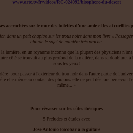
www.arte.tv/fr/videos/RC-024092/biosphere-du-desert
es accrochées sur le mur des toilettes d’une amie et les ai cueillie
ition dans un petit chapitre sur les trous noirs dans mon livre « Passagè
aborde le sujet de manière très proche.
e la lumière, en un royaume inconnu que la plupart des physiciens n'imagi
 autre côté se trouvait au plus profond de la matière, dans sa doublure, à
sous les yeux!
ère pour passer à l'extérieur du trou noir dans l'autre partie de l'unive
ère elle-même au contact des photons. elle ne peut dès lors percevoir l
même... »
Pour rêvasser sur les côtes ibériques
5 Préludes et études avec
Jose Antonio Escobar à la guitare