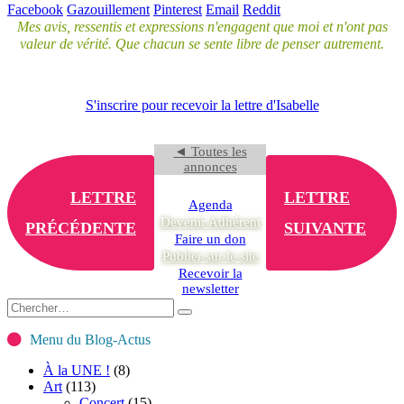
Facebook
Gazouillement
Pinterest
Email
Reddit
Mes avis, ressentis et expressions n'engagent que moi et n'ont pas
valeur de vérité. Que chacun se sente libre de penser autrement.
S'inscrire pour recevoir la lettre d'Isabelle
◄ Toutes les
annonces
LETTRE
LETTRE
Agenda
Devenir Adhérent
PRÉCÉDENTE
SUIVANTE
Faire un don
Publier sur le site
Recevoir la
newsletter
Menu du Blog-Actus
À la UNE !
(8)
Art
(113)
Concert
(15)