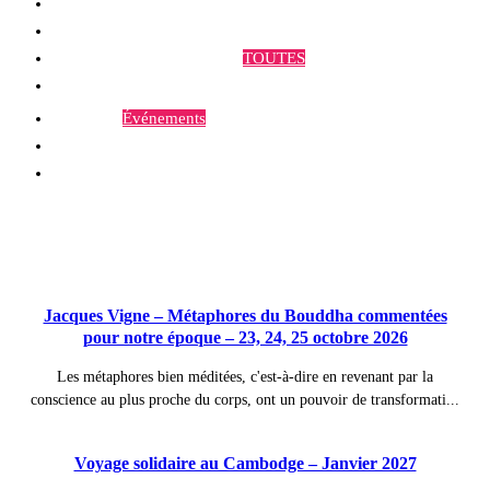
Qui sommes-nous ?
Programmes et Annonces
TOUTES
Prestations
Agenda
Événements
Contact
Publications à la Une !
Jacques Vigne – Métaphores du Bouddha commentées
pour notre époque – 23, 24, 25 octobre 2026
Les métaphores bien méditées, c'est-à-dire en revenant par la
conscience au plus proche du corps, ont un pouvoir de transformati...
Voyage solidaire au Cambodge – Janvier 2027