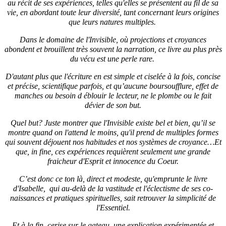
au récit de ses expériences, telles qu'elles se présentent au fil de sa
vie, en abordant toute leur diversité, tant concernant leurs origines
que leurs natures multiples.
Dans le domaine de l'Invisible, où projections et croyances
abondent et brouillent très souvent la narration, ce livre au plus près
du vécu est une perle rare.
D'autant plus que l'écriture en est simple et ciselée à la fois, concise
et précise, scientifique parfois, et qu’aucune boursoufflure, effet de
manches ou besoin d éblouir le lecteur, ne le plombe ou le fait
dévier de son but.
Quel but? Juste montrer que l'Invisible existe bel et bien, qu’il se
montre quand on l'attend le moins, qu'il prend de multiples formes
qui souvent déjouent nos habitudes et nos systèmes de croyance…Et
que, in fine, ces expériences requièrent seulement une grande
fraicheur d'Esprit et innocence du Coeur.
C’est donc ce ton là, direct et modeste, qu'emprunte le livre
d'Isabelle, qui au-delà de la vastitude et l'éclectisme de ses co-
naissances et pratiques spirituelles, sait retrouver la simplicité de
l'Essentiel.
Et à la fin, cerise sur le gateau, une explication expérimentée et