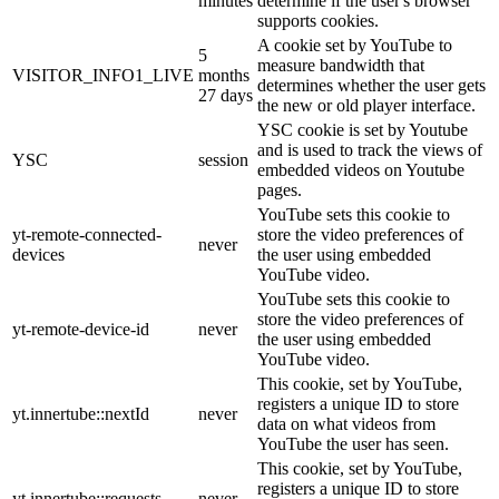
minutes
determine if the user's browser
supports cookies.
A cookie set by YouTube to
5
measure bandwidth that
VISITOR_INFO1_LIVE
months
determines whether the user gets
27 days
the new or old player interface.
YSC cookie is set by Youtube
and is used to track the views of
YSC
session
embedded videos on Youtube
pages.
YouTube sets this cookie to
yt-remote-connected-
store the video preferences of
never
devices
the user using embedded
YouTube video.
YouTube sets this cookie to
store the video preferences of
yt-remote-device-id
never
the user using embedded
YouTube video.
This cookie, set by YouTube,
registers a unique ID to store
yt.innertube::nextId
never
data on what videos from
YouTube the user has seen.
This cookie, set by YouTube,
registers a unique ID to store
yt.innertube::requests
never