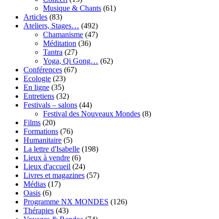
Musique & Chants
(61)
Articles
(83)
Ateliers, Stages…
(492)
Chamanisme
(47)
Méditation
(36)
Tantra
(27)
Yoga, Qi Gong…
(62)
Conférences
(67)
Ecologie
(23)
En ligne
(35)
Entretiens
(32)
Festivals – salons
(44)
Festival des Nouveaux Mondes
(8)
Films
(20)
Formations
(76)
Humanitaire
(5)
La lettre d'Isabelle
(198)
Lieux à vendre
(6)
Lieux d'accueil
(24)
Livres et magazines
(57)
Médias
(17)
Oasis
(6)
Programme NX MONDES
(126)
Thérapies
(43)