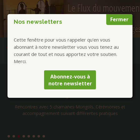
Fermer
Nos newsletters
Cette fenêtre pour vous rappeler qu'en vous
abonnant à notre newsletter vous vous tenez au
courant de tout et nous apportez votre soutien.
Merci.
Publications à la Une !
Abonnez-vous à
notre newsletter
Séjours Mongolie chamanique été 2026 avec
Tengerekh
Rencontres avec 5 chamanes Mongols. Cérémonies et
accompagnement suivant différentes pratiques