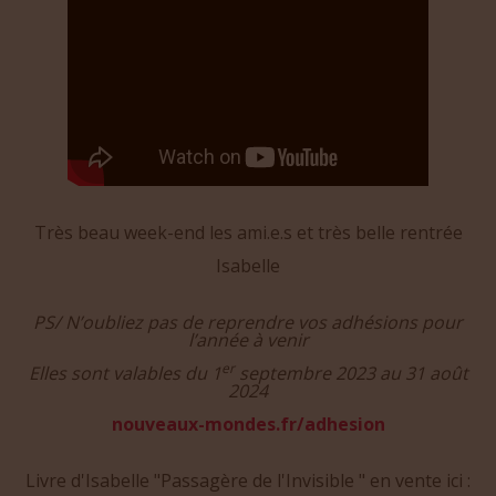
Très beau week-end les ami.e.s et très belle rentrée
Isabelle
PS/
N’oubliez pas de reprendre vos adhésions pour
l’année à venir
er
Elles sont valables du 1
septembre 2023 au 31 août
2024
nouveaux-mondes.fr/adhesion
Livre d'Isabelle "Passagère de l'Invisible " en vente ici :