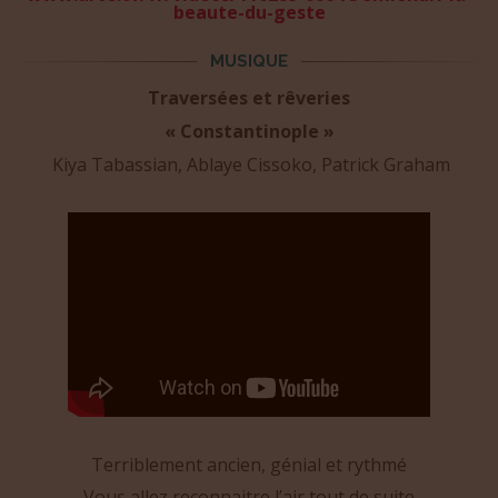
beaute-du-geste
MUSIQUE
Traversées et rêveries
«
Constantinople »
Kiya Tabassian, Ablaye Cissoko, Patrick Graham
Terriblement ancien, génial et rythmé
Vous allez reconnaitre l’air tout de suite