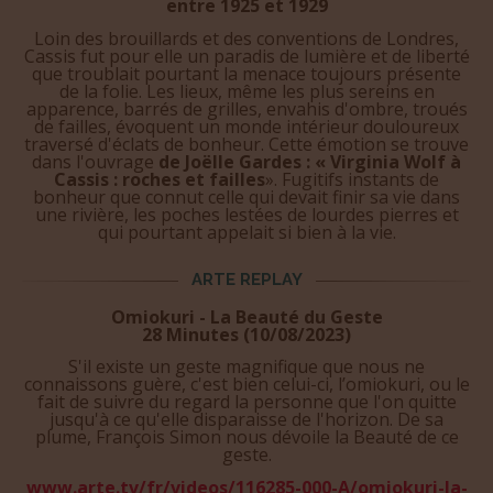
entre 1925 et 1929
Loin des brouillards et des conventions de Londres,
Cassis fut pour elle un paradis de lumière et de liberté
que troublait pourtant la menace toujours présente
de la folie. Les lieux, même les plus sereins en
apparence, barrés de grilles, envahis d'ombre, troués
de failles, évoquent un monde intérieur douloureux
traversé d'éclats de bonheur. Cette émotion se trouve
dans l'ouvrage
de Joëlle Gardes : « Virginia Wolf à
Cassis : roches et failles
». Fugitifs instants de
bonheur que connut celle qui devait finir sa vie dans
une rivière, les poches lestées de lourdes pierres et
qui pourtant appelait si bien à la vie.
ARTE REPLAY
Omiokuri - La Beauté du Geste
28 Minutes (10/08/2023)
S'il existe un geste magnifique que nous ne
connaissons guère, c'est bien celui-ci, l’omiokuri, ou le
fait de suivre du regard la personne que l'on quitte
jusqu'à ce qu'elle disparaisse de l'horizon. De sa
plume, François Simon nous dévoile la Beauté de ce
geste.
www.arte.tv/fr/videos/116285-000-A/omiokuri-la-