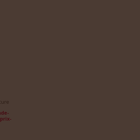
ture
nde-
prix-