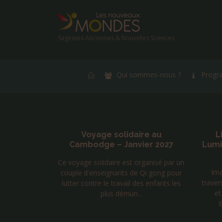
Sagesses Anciennes & Nouvelles Sciences
Qui sommes-nous ?
Progr
re au
Livre « Amour Force et
L
ier 2027
Lumière » Tome 2 de Laurent
A
Huguelit
a
rganisé par un
Imaginez un voyage initiatique à
 Qi gong pour
J
travers les mondes, avec, pour guides
es enfants les
décou
et enseignants, l’Aigle royal, le
.
gamm
Bouddha de la compassio...
ond