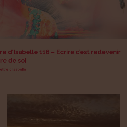
re d’Isabelle 116 – Ecrire c’est redevenir
re de soi
lettre d'Isabelle