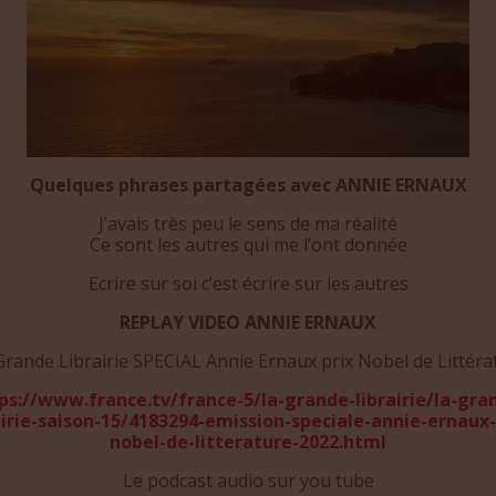
Quelques phrases partagées avec ANNIE ERNAUX
J’avais très peu le sens de ma réalité
Ce sont les autres qui me l’ont donnée
Ecrire sur soi c’est écrire sur les autres
REPLAY VIDEO ANNIE ERNAUX
Grande Librairie SPECIAL Annie Ernaux prix Nobel de Littéra
ps://www.france.tv/france-5/la-grande-librairie/la-gra
airie-saison-15/4183294-emission-speciale-annie-ernaux-
nobel-de-litterature-2022.html
Le podcast audio sur you tube