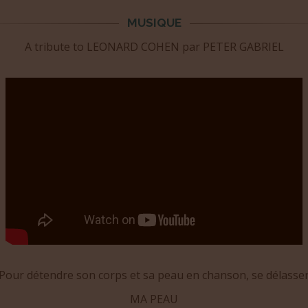
MUSIQUE
A tribute to LEONARD COHEN par PETER GABRIEL
Pour détendre son corps et sa peau en chanson, se délasse
MA PEAU