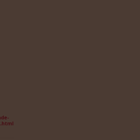
nde-
2.html