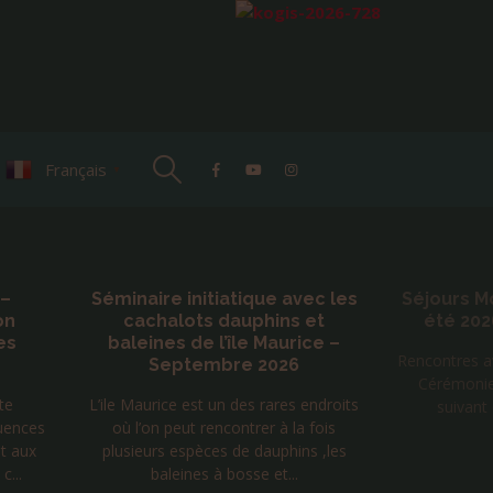
Français
▼
c les
Séjours Mongolie chamanique
Claude
et
été 2026 avec Tengerekh
C'est ma tour
ce –
Rencontres avec 5 chamanes Mongols.
à la nôtr
Cérémonies et accompagnement
ndroits
suivant différentes pratiques
fois
 ,les