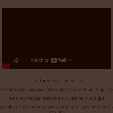
Tant d’artistes m’émerveillent
es chants ces musiques me tiennent debout et me remplisse
Je ne pourrai pas vivre sans l’univers de la musique
que dis-je ? Je ne tiendrai pas sans culture, sans mots, sans 
sans danse,