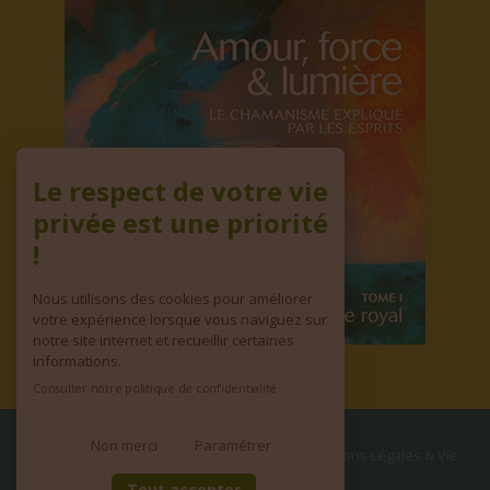
Le respect de votre vie
privée est une priorité
!
Nous utilisons des cookies pour améliorer
votre expérience lorsque vous naviguez sur
notre site internet et recueillir certaines
informations.
Consulter notre politique de confidentialité
© copyright 2026 | Tous droits réservés
•
Mentions Légales & Vie
privée
•
CGV
Non merci
Paramétrer
Site réalisé par
WEB & ZEN
Tout accepter