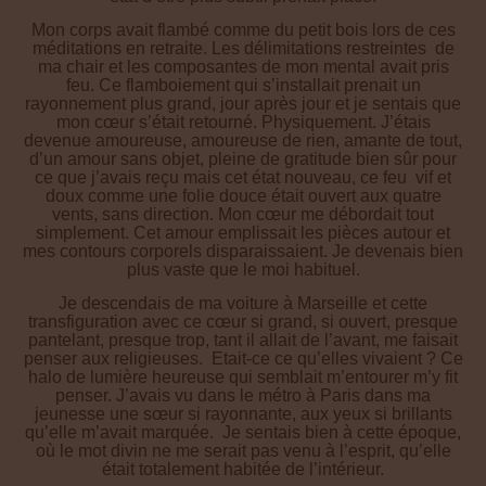
méditations en retraite. Les délimitations restreintes de
ma chair et les composantes de mon mental avait pris
feu. Ce flamboiement qui s’installait prenait un
rayonnement plus grand, jour après jour et je sentais que
mon cœur s’était retourné. Physiquement. J’étais
devenue amoureuse, amoureuse de rien, amante de tout,
d’un amour sans objet, pleine de gratitude bien sûr pour
ce que j’avais reçu mais cet état nouveau, ce feu vif et
doux comme une folie douce était ouvert aux quatre
vents, sans direction. Mon cœur me débordait tout
simplement. Cet amour emplissait les pièces autour et
mes contours corporels disparaissaient. Je devenais bien
plus vaste que le moi habituel.
Je descendais de ma voiture à Marseille et cette
transfiguration avec ce cœur si grand, si ouvert, presque
pantelant, presque trop, tant il allait de l’avant, me faisait
penser aux religieuses. Etait-ce ce qu’elles vivaient ? Ce
halo de lumière heureuse qui semblait m’entourer m’y fit
penser. J’avais vu dans le métro à Paris dans ma
jeunesse une sœur si rayonnante, aux yeux si brillants
qu’elle m’avait marquée. Je sentais bien à cette époque,
où le mot divin ne me serait pas venu à l’esprit, qu’elle
était totalement habitée de l’intérieur.
Elle m’est soudainement revenue en mémoire. Et quand
le cœur est ouvert, le corps vit une profonde