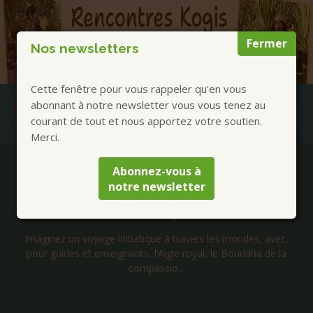
Fermer
Nos newsletters
Cette fenêtre pour vous rappeler qu'en vous
abonnant à notre newsletter vous vous tenez au
courant de tout et nous apportez votre soutien.
Merci.
Publications à la Une !
Abonnez-vous à
notre newsletter
Claude Brame Tour 2026
C'est ma tournée, mais aussi la vôtre... à la nôtre. UNIES SONT
NOS VOIX