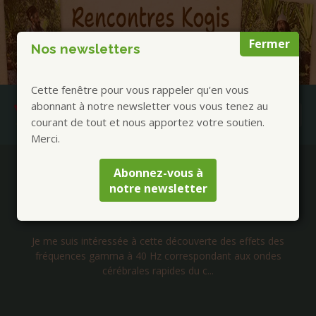
Fermer
Nos newsletters
Cette fenêtre pour vous rappeler qu'en vous
abonnant à notre newsletter vous vous tenez au
courant de tout et nous apportez votre soutien.
Merci.
Publications à la Une !
Abonnez-vous à
notre newsletter
Séjours Mongolie chamanique été 2026 avec
Tengerekh
Rencontres avec 5 chamanes Mongols. Cérémonies et
accompagnement suivant différentes pratiques