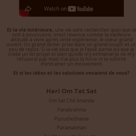
Et la vie intérieure,
une vie sans rechercher quoi que c
soit à poursuivre, m’est revenue comme la meilleure
attitude à vivre après cette expérience, le coeur grand
ouvert. Un grand lâcher prise dans un grand soupir et u
peu de repos. Si la vie veut que je fasse partie ou que je
créée un tel projet et bien qu’elle m’y emmène! Je ne m’y
refuserai pas mais n’ai plus la force ni la volonté
d’entrainer un mouvement.
Et si les idées et les solutions venaient de vous?
Hari Om Tat Sat
Om Sat Chit Ananda
Parabrahma
Purushothama
Paramatman
Sri Bhagavathi Sametha