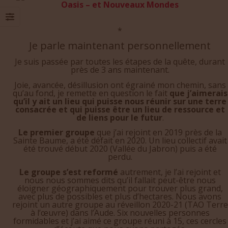
*
Je parle maintenant personnellement
Je suis passée par toutes les étapes de la quête, durant
près de 3 ans maintenant.
Joie, avancée, désillusion ont égrainé mon chemin, sans
qu’au fond, je remette en question le fait
que j’aimerais
qu’il y ait un lieu qui puisse nous réunir sur une terre
consacrée et qui puisse être un lieu de ressource et
de liens pour le futur
.
Le premier groupe
que j’ai rejoint en 2019 près de la
Sainte Baume, a été défait en 2020. Un lieu collectif avait
été trouvé début 2020 (Vallée du Jabron) puis a été
perdu.
Le groupe s’est reformé
autrement, je l’ai rejoint et
nous nous sommes dits qu’il fallait peut-être nous
éloigner géographiquement pour trouver plus grand,
avec plus de possibles et plus d’hectares. Nous avons
rejoint un autre groupe au réveillon 2020-21 (TAO Terre
à l’œuvre) dans l’Aude. Six nouvelles personnes
formidables et j’ai aimé ce groupe réuni à 15, ces cercles
d’écoute que nous avons partagés.
Ne trouvant pas tous les bâtiments et toutes les terres