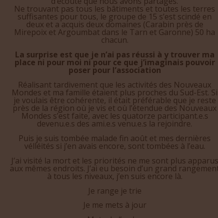
suffisantes pour tous, le groupe de 15 s’est scindé en
deux et a acquis deux domaines (Carabin près de
Mirepoix et Argoumbat dans le Tarn et Garonne) 50 ha
chacun.
La surprise est que je n’ai pas réussi à y trouver ma
place ni pour moi ni pour ce que j’imaginais pouvoir
poser pour l’association
Réalisant tardivement que les activités des Nouveaux
Mondes et ma famille étaient plus proches du Sud-Est. Si
je voulais être cohérente, il était préférable que je reste
près de la région où je vis et où l’étendue des Nouveaux
Mondes s’est faite, avec les quatorze participant.e.s
devenu.e.s des ami.e.s venu.e.s la rejoindre.
Puis je suis tombée malade fin août et mes dernières
vélléités si j’en avais encore, sont tombées à l’eau.
J’ai visité la mort et les priorités ne me sont plus apparu
aux mêmes endroits. J’ai eu besoin d’un grand rangemen
à tous les niveaux, j’en suis encore là.
Je range je trie
Je me mets à jour
Mets de l’ordre