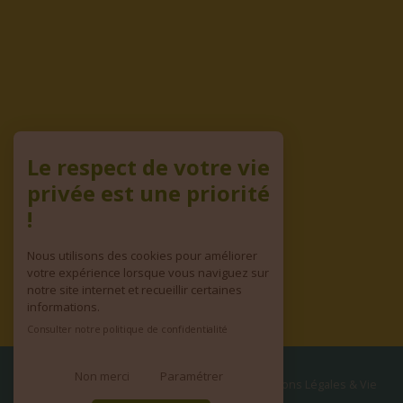
Le respect de votre vie
privée est une priorité
!
Nous utilisons des cookies pour améliorer
votre expérience lorsque vous naviguez sur
notre site internet et recueillir certaines
informations.
Consulter notre politique de confidentialité
© copyright 2026 | Tous droits réservés
•
Mentions Légales & Vie
Non merci
Paramétrer
privée
•
CGV