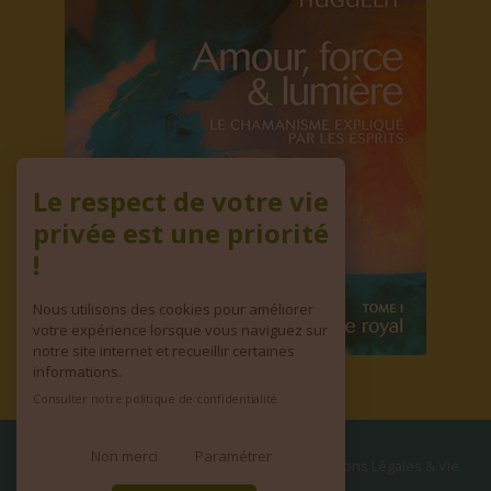
Le respect de votre vie
privée est une priorité
!
Nous utilisons des cookies pour améliorer
votre expérience lorsque vous naviguez sur
notre site internet et recueillir certaines
informations.
Consulter notre politique de confidentialité
Non merci
Paramétrer
© copyright 2026 | Tous droits réservés
•
Mentions Légales & Vie
privée
•
CGV