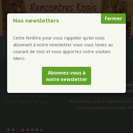
Fermer
Nos newsletters
Cette fenêtre pour vous rappeler qu'en vous
abonnant à notre newsletter vous vous tenez au
courant de tout et nous apportez votre soutien.
Merci.
Publications à la Une !
Abonnez-vous à
notre newsletter
Séjours Mongolie chamanique été 2026 avec
Tengerekh
Rencontres avec 5 chamanes Mongols. Cérémonies et
accompagnement suivant différentes pratiques