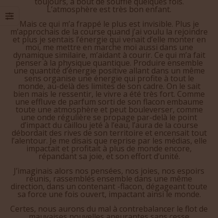
toujours, à bout de souffle quelques fois.
L’atmosphère est très bon enfant.
Mais ce qui m’a frappé le plus est invisible. Plus je
m’approchais de la course quand j’ai voulu la rejoindre
et plus je sentais l’énergie qui venait d’elle monter en
moi, me mettre en marche moi aussi dans une
dynamique similaire, m’aidant à courir. Ce qui m’a fait
penser à la physique quantique. Produire ensemble
une quantité d’énergie positive allant dans un même
sens organise une énergie qui profite à tout le
monde, au-delà des limites de son cadre. On le sait
bien mais le ressentir, le vivre a été très fort. Comme
une effluve de parfum sorti de son flacon embaume
toute une atmosphère et peut bouleverser, comme
une onde régulière se propage par-delà le point
d’impact du caillou jeté à l’eau, l’aura de la course
débordait des rives de son territoire et encensait tout
l’alentour. Je me disais que reprise par les médias, elle
impactait et profitait à plus de monde encore,
répandant sa joie, et son effort d’unité.
J’imaginais alors nos pensées, nos joies, nos espoirs
réunis, rassemblés ensemble dans une même
direction, dans un contenant -flacon, dégageant toute
sa force une fois ouvert, impactant ainsi le monde.
Certes, nous aurons du mal à contrebalancer le flot de
mauvaises nouvelles apeurantes sans cesse