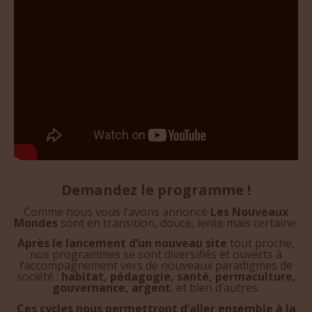
Demandez le programme !
Comme nous vous l’avons annoncé
Les Nouveaux
Mondes
sont en transition, douce, lente mais certaine.
Après le lancement d’un nouveau site
tout proche,
nos programmes se sont diversifiés et ouverts à
l’accompagnement vers de nouveaux paradigmes de
société :
habitat, pédagogie, santé, permaculture,
gouvernance, argent
, et bien d’autres.
Ces cycles nous permettront d’aller ensemble à la