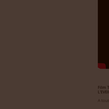
Film
L’EVE
A tou