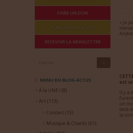
FAIRE UN DON
« Je p
PUBLIER SUR LE SITE
menace
André
RECEVOIR LA NEWSLETTER
CETTE
MENU DU BLOG-ACTUS
est u
À la UNE !
(8)
Il y a
furent
Art
(113)
un mot
delà d
Concert
(15)
la con
Musique & Chants
(61)