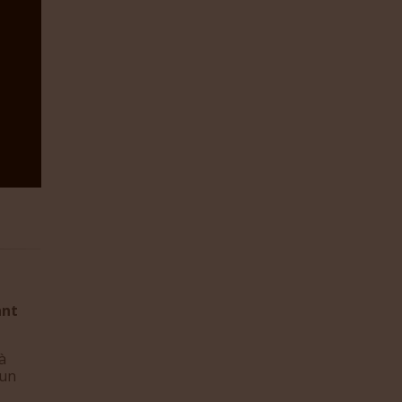
ant
à
 un