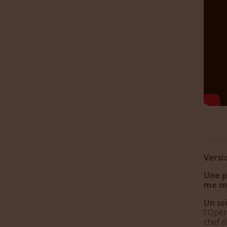
Versi
Une p
me m
Un s
l'Opé
chef 