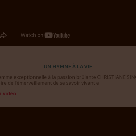
UN HYMNE À LA VIE
emme exceptionnelle à la passion brûlante CHRISTIANE SI
e de l’émerveillement de se savoir vivant e
a vidéo