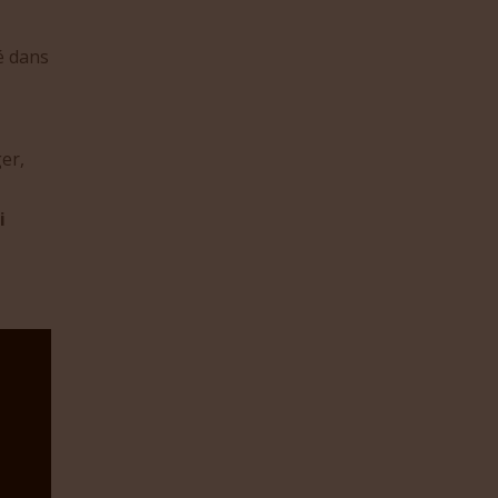
é dans
er,
i