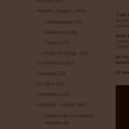
Articles
(83)
Ateliers, Stages…
(492)
Tout 
la com
Chamanisme
(47)
philo
Méditation
(36)
Avec 
Johan
Tantra
(27)
Christ
Yoga, Qi Gong…
(62)
Je re
intel
Conférences
(67)
Et un
Ecologie
(23)
En ligne
(35)
Entretiens
(32)
Festivals – salons
(44)
Festival des Nouveaux
Mondes
(8)