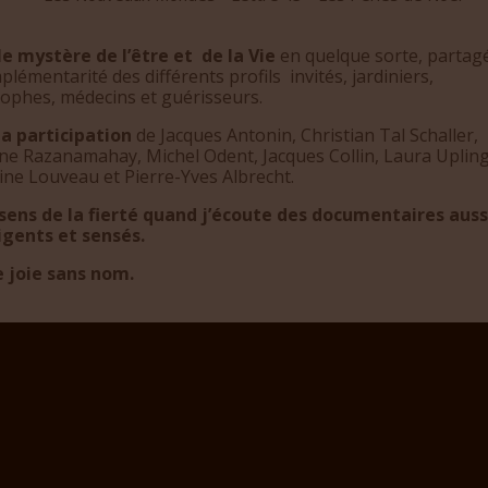
le mystère de l’être et de la Vie
en quelque sorte, partag
plémentarité des différents profils invités, jardiniers,
sophes, médecins et guérisseurs.
la participation
de Jacques Antonin, Christian Tal Schaller,
ne Razanamahay, Michel Odent, Jacques Collin, Laura Upling
ine Louveau et Pierre-Yves Albrecht.
ssens de la fierté quand j’écoute des documentaires auss
ligents et sensés.
e joie sans nom.