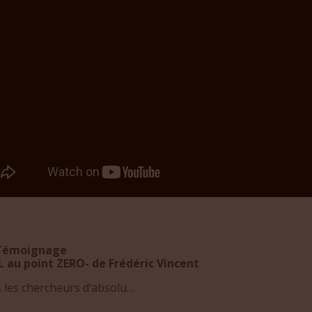
 Témoignage
IL au point ZERO- de Frédéric Vincent
s les chercheurs d’absolu…