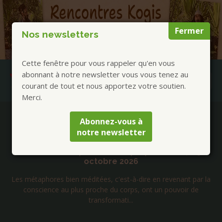
Fermer
Nos newsletters
Cette fenêtre pour vous rappeler qu'en vous
abonnant à notre newsletter vous vous tenez au
courant de tout et nous apportez votre soutien.
Merci.
Publications à la Une !
Abonnez-vous à
notre newsletter
Jacques Vigne – Métaphores du Bouddha
commentées pour notre époque – 23, 24, 25
octobre 2026
Les métaphores bien méditées, c'est-à-dire en revenant par la
conscience au plus proche du corps, ont un pouvoir de
transformati...