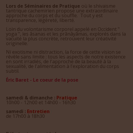
Lors de Séminaires de Pratique
où le shivaïsme
tantrique cachemirien propose une extraordinaire
approche du corps et du souffle. Tout y est
transparence, légèreté, liberté.
Loin du volontarisme corporel appelé en Occident "
yoga ", les âsanas et les prânâyâmas, explorés dans la
vacuité la plus concrète, retrouvent leur créativité
originelle.
Ni exotisme ni distraction, la force de cette vision se
révèle sans limite : tous les aspects de notre existence
en sont irradiés, de l'approche de la beauté à la
sexualité, de l'alimentation à l'exploration du corps
subtil.
Éric Baret - Le coeur de la pose
samedi & dimanche :
Pratique
10h00 - 12h00 et 14h00 - 16h30
samedi :
Entretien
de 17h00 à 18h30