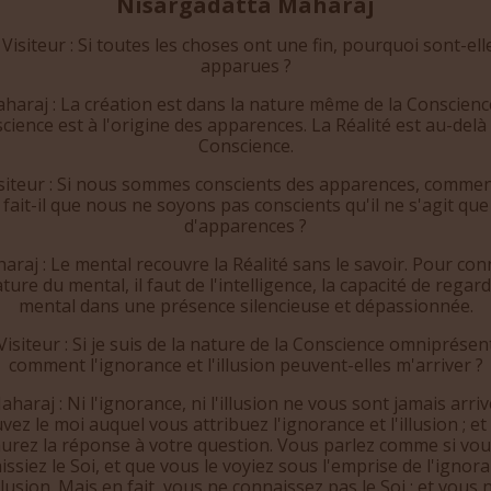
Nisargadatta Maharaj
 Visiteur : Si toutes les choses ont une fin, pourquoi sont-ell
apparues ?
haraj : La création est dans la nature même de la Conscienc
cience est à l'origine des apparences. La Réalité est au-delà 
Conscience.
isiteur : Si nous sommes conscients des apparences, commen
fait-il que nous ne soyons pas conscients qu'il ne s'agit que
d'apparences ?
araj : Le mental recouvre la Réalité sans le savoir. Pour con
ature du mental, il faut de l'intelligence, la capacité de regard
mental dans une présence silencieuse et dépassionnée.
Visiteur : Si je suis de la nature de la Conscience omniprésen
comment l'ignorance et l'illusion peuvent-elles m'arriver ?
aharaj : Ni l'ignorance, ni l'illusion ne vous sont jamais arriv
vez le moi auquel vous attribuez l'ignorance et l'illusion ; et
urez la réponse à votre question. Vous parlez comme si vo
ssiez le Soi, et que vous le voyiez sous l'emprise de l'ignor
illusion. Mais en fait, vous ne connaissez pas le Soi ; et vous 