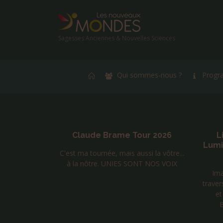
Sagesses Anciennes & Nouvelles Sciences
Qui sommes-nous ?
Progr
ur 2026
Livre « Amour Force et
Re
Lumière » Tome 2 de Laurent
si la vôtre...
Huguelit
T NOS VOIX
Imaginez un voyage initiatique à
Orig
travers les mondes, avec, pour guides
Mong
et enseignants, l’Aigle royal, le
par
Bouddha de la compassio...