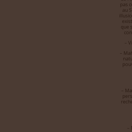
pas c
au S
illusi
exis
que s
con
– V
– Mah
natu
pouv
– Mah
pers
reche
– 