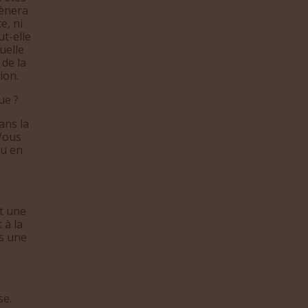
mènera
e, ni
ut-elle
uelle
 de la
ion.
ue ?
ans la
 Vous
ou en
nt une
 à la
as une
se.