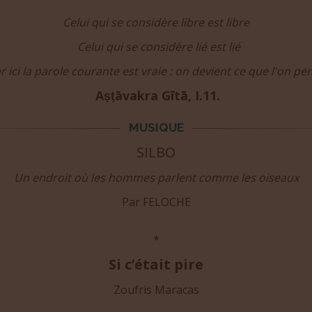
Celui qui se considère libre est libre
Celui qui se considère lié est lié
r ici la parole courante est vraie : on devient ce que l'on pe
Aṣ
ṭ
āvakra Gītā, I.11.
MUSIQUE
SILBO
Un endroit où les hommes parlent comme les oiseaux
Par FELOCHE
*
Si c’était pire
Zoufris Maracas