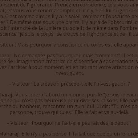
onscient de l'ignorance. Prenez-en conscience, cela vous a
oi ; et vous vous rendrez compte qu'il n'y a en lui ni ignoranc
on. C'est comme dire : s'il y a le soleil, comment l'obscurité pe
ter ? De même que sous une pierre, il y aura de l'obscurité, q
oit l'intensité de la lumière du soleil ; de même dans l'ombre
science "je suis le corps" se trouve de l'ignorance et de l'illus
isiteur : Mais pourquoi la conscience du corps est-elle appar
araj : Ne demandez pas "pourquoi" mais "comment". Il est d
re de l'imagination créatrice de s'identifier à ses créations.
ez l'arrêter à tout moment, en en retirant votre attention 
investiguant.
– Visiteur : La création précède-t-elle l'investigation ?
araj : Vous créez d'abord un monde, puis le "je suis" devie
onne qui n'est pas heureuse pour diverses raisons. Elle part
rche du bonheur, rencontre un guru qui lui dit : "Tu n'es p
personne, trouve qui tu es." Elle le fait et va au-delà.
– Visiteur : Pourquoi ne l'a-t-elle pas fait dès le début ?
Maharaj : Elle n'y a pas pensé. Il fallait que quelqu'un le lui di