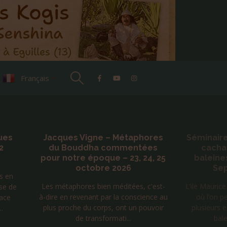
Français
▼
hores
Séminaire initiatique avec les
Lettre
ées
cachalots dauphins et
Alzhei
24, 25
baleines de l’île Maurice –
auditi
Septembre 2026
c'est-
L’ile Maurice est un des rares endroits
Je me su
ence au
où l’on peut rencontrer à la fois
découverte d
ouvoir
plusieurs espèces de dauphins ,les
gamma à 40
baleines à bosse et...
ondes cér