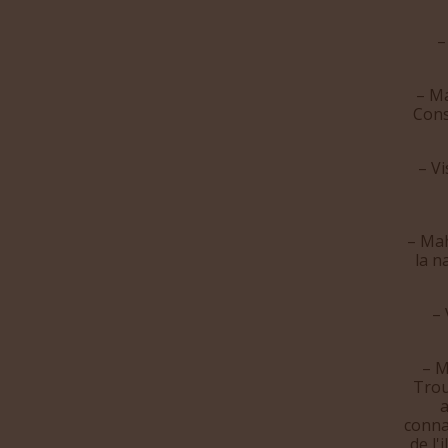
–
– Ma
Cons
– V
– Mah
la n
– 
– M
Trou
a
connai
de l'