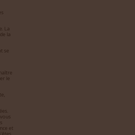
es
e. La
de la
t se
naître
er le
te,
ées.
 vous
us
ance et
n'êtes