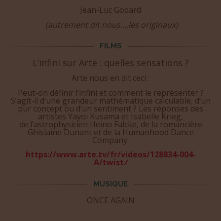
C'est la marge qui tient la page !
Jean-Luc Godard
(autrement dit nous….les originaux)
FILMS
L’infini sur Arte : quelles sensations ?
Arte nous en dit ceci :
Peut-on définir l’infini et comment le représenter ?
S’agit-il d’une grandeur mathématique calculable, d’un
pur concept ou d’un sentiment ? Les réponses des
artistes Yayoi Kusama et Isabelle Krieg,
de l’astrophysicien Heino Falcke, de la romancière
Ghislaine Dunant et de la Humanhood Dance
Company.
https://www.arte.tv/fr/videos/128834-004-
A/twist
/
MUSIQUE
ONCE AGAIN