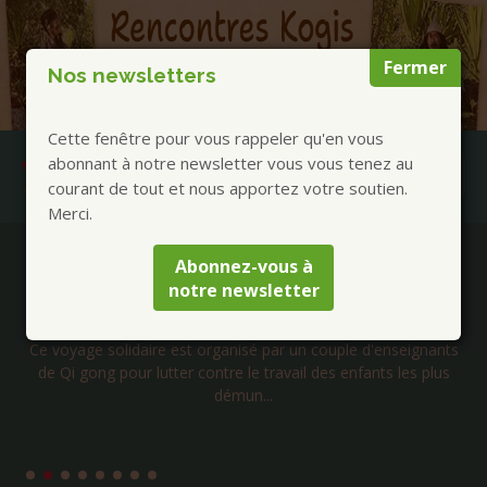
Fermer
Nos newsletters
Cette fenêtre pour vous rappeler qu'en vous
abonnant à notre newsletter vous vous tenez au
courant de tout et nous apportez votre soutien.
Merci.
Publications à la Une !
Abonnez-vous à
notre newsletter
Livre « Amour Force et Lumière » Tome 2 de
Laurent Huguelit
Imaginez un voyage initiatique à travers les mondes, avec,
pour guides et enseignants, l’Aigle royal, le Bouddha de la
compassio...