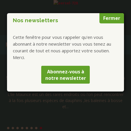
Fermer
Nos newsletters
Cette fenêtre pour vous rappeler qu'en vous
abonnant à notre newsletter vous vous tenez au
courant de tout et nous apportez votre soutien.
Merci.
Publications à la Une !
Abonnez-vous à
notre newsletter
Séminaire initiatique avec les cachalots dauphins
et baleines de l’île Maurice – Septembre 2026
L’ile Maurice est un des rares endroits où l’on peut rencontrer
à la fois plusieurs espèces de dauphins ,les baleines à bosse
et...