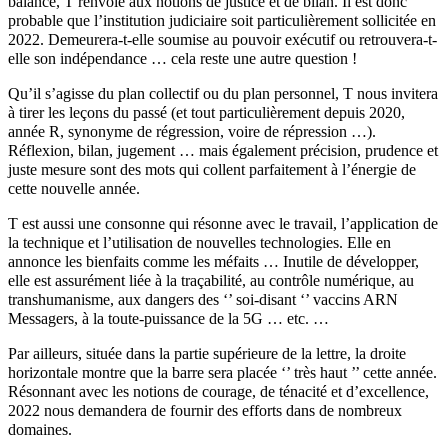
balance, T renvoie aux notions de justice et de bilan. Il est donc
probable que l’institution judiciaire soit particulièrement sollicitée en
2022. Demeurera-t-elle soumise au pouvoir exécutif ou retrouvera-t-
elle son indépendance … cela reste une autre question !
Qu’il s’agisse du plan collectif ou du plan personnel, T nous invitera
à tirer les leçons du passé (et tout particulièrement depuis 2020,
année R, synonyme de régression, voire de répression …).
Réflexion, bilan, jugement … mais également précision, prudence et
juste mesure sont des mots qui collent parfaitement à l’énergie de
cette nouvelle année.
T est aussi une consonne qui résonne avec le travail, l’application de
la technique et l’utilisation de nouvelles technologies. Elle en
annonce les bienfaits comme les méfaits … Inutile de développer,
elle est assurément liée à la traçabilité, au contrôle numérique, au
transhumanisme, aux dangers des ‘’ soi-disant ‘’ vaccins ARN
Messagers, à la toute-puissance de la 5G … etc. …
Par ailleurs, située dans la partie supérieure de la lettre, la droite
horizontale montre que la barre sera placée ‘’ très haut ’’ cette année.
Résonnant avec les notions de courage, de ténacité et d’excellence,
2022 nous demandera de fournir des efforts dans de nombreux
domaines.