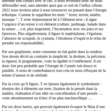
interdire tout contact avec le ciel. Il nous reviendra donc de nous
débrouiller seul, sans attendre quoi que ce soit de l’influx céleste.
2022 nous invitera ainsi à nous ressourcer en puisant dans l’énergie
tellurique. Comme le rappellent les mots ‘’ terrer, terroir, tanière,
tarasque ‘’, T reste éminemment lié à l’élément terre ; il signe
l’urgence d’un retour à cet élément (culture, jardinage, balade dans
la nature …) et, plus largement, l’Incarnation avec ses joies et ses
épreuves. Plus négativement, il figure le matérialisme, l’égoïsme,
l’absence de scrupule, le cynisme, l’étroitesse d’esprit et le refus de
prendre ses responsabilités.
Par son graphisme, notre consonne ne fait guère dans la rondeur.
Son dessin décrit au contraire la simplicité, la droiture, la précision,
la rigueur, le pragmatisme, voire la rigidité et l’entêtement. Il est
donc fort peu probable que l’énergie de l’année soit douce et
paisible. A nous de contrebalancer tout cela en nous efforçant de la
teinter d’amour et de sérénité.
Par la croix qu’il figure, T en épouse également le symbolisme :
réunion des 4 éléments sur terre, fixation de la pensée dans la
matière, réalisation d’une idée ou concrétisation d’une pensée …
voire aboutissement ou échec d’un plan machiavélique …
Par ses deux barres, qui peuvent également évoquer le fléau d’une