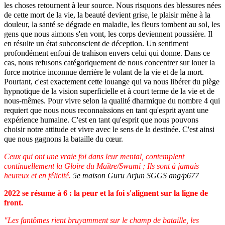
les choses retournent à leur source. Nous risquons des blessures nées
de cette mort de la vie, la beauté devient grise, le plaisir mène à la
douleur, la santé se dégrade en maladie, les fleurs tombent au sol, les
gens que nous aimons s'en vont, les corps deviennent poussière. Il
en résulte un état subconscient de déception. Un sentiment
profondément enfoui de trahison envers celui qui donne. Dans ce
cas, nous refusons catégoriquement de nous concentrer sur louer la
force motrice inconnue derrière le volant de la vie et de la mort.
Pourtant, c'est exactement cette louange qui va nous libérer du piège
hypnotique de la vision superficielle et à court terme de la vie et de
nous-mêmes. Pour vivre selon la qualité dharmique du nombre 4 qui
requiert que nous nous reconnaissions en tant qu'esprit ayant une
expérience humaine. C'est en tant qu'esprit que nous pouvons
choisir notre attitude et vivre avec le sens de la destinée. C'est ainsi
que nous gagnons la bataille du cœur.
Ceux qui ont une vraie foi dans leur mental, contemplent
continuellement la Gloire du Maître/Swami ; Ils sont à jamais
heureux et en félicité.
5e maison Guru Arjun SGGS ang/p677
2022 se résume à 6 : la peur et la foi s'alignent sur la ligne de
front.
"Les fantômes rient bruyamment sur le champ de bataille, les