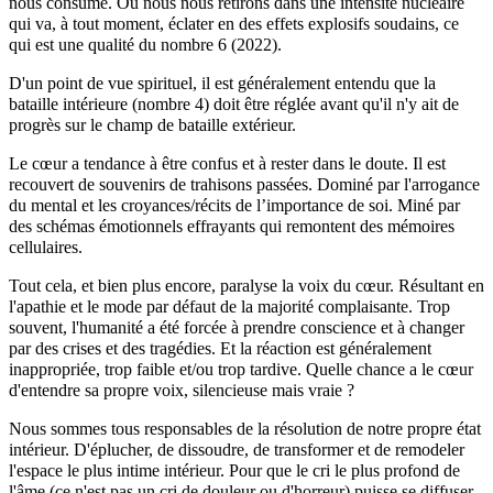
nous consume. Ou nous nous retirons dans une intensité nucléaire
qui va, à tout moment, éclater en des effets explosifs soudains, ce
qui est une qualité du nombre 6 (2022).
D'un point de vue spirituel, il est généralement entendu que la
bataille intérieure (nombre 4) doit être réglée avant qu'il n'y ait de
progrès sur le champ de bataille extérieur.
Le cœur a tendance à être confus et à rester dans le doute. Il est
recouvert de souvenirs de trahisons passées. Dominé par l'arrogance
du mental et les croyances/récits de l’importance de soi. Miné par
des schémas émotionnels effrayants qui remontent des mémoires
cellulaires.
Tout cela, et bien plus encore, paralyse la voix du cœur. Résultant en
l'apathie et le mode par défaut de la majorité complaisante. Trop
souvent, l'humanité a été forcée à prendre conscience et à changer
par des crises et des tragédies. Et la réaction est généralement
inappropriée, trop faible et/ou trop tardive. Quelle chance a le cœur
d'entendre sa propre voix, silencieuse mais vraie ?
Nous sommes tous responsables de la résolution de notre propre état
intérieur. D'éplucher, de dissoudre, de transformer et de remodeler
l'espace le plus intime intérieur. Pour que le cri le plus profond de
l'âme (ce n'est pas un cri de douleur ou d'horreur) puisse se diffuser