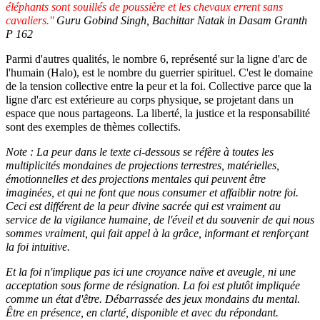
éléphants sont souillés de poussière et les chevaux errent sans
cavaliers.''
Guru Gobind Singh, Bachittar Natak in Dasam Granth
P 162
Parmi d'autres qualités, le nombre 6, représenté sur la ligne d'arc de
l'humain (Halo), est le nombre du guerrier spirituel. C'est le domaine
de la tension collective entre la peur et la foi. Collective parce que la
ligne d'arc est extérieure au corps physique, se projetant dans un
espace que nous partageons. La liberté, la justice et la responsabilité
sont des exemples de thèmes collectifs.
Note : La peur dans le texte ci-dessous se réfère à toutes les
multiplicités mondaines de projections terrestres, matérielles,
émotionnelles et des projections mentales qui peuvent être
imaginées, et qui ne font que nous consumer et affaiblir notre foi.
Ceci est différent de la peur divine sacrée qui est vraiment au
service de la vigilance humaine, de l'éveil et du souvenir de qui nous
sommes vraiment, qui fait appel à la grâce, informant et renforçant
la foi intuitive.
Et la foi n'implique pas ici une croyance naïve et aveugle, ni une
acceptation sous forme de résignation. La foi est plutôt impliquée
comme un état d'être. Débarrassée des jeux mondains du mental.
Être en présence, en clarté, disponible et avec du répondant.