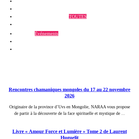
Qui sommes-nous ?
Programmes et Annonces
TOUTES
Prestations
Agenda
Événements
Contact
Publications à la Une !
Rencontres chamaniques mongoles du 17 au 22 novembre
2026
Originaire de la province d’Uvs en Mongolie, NARAA vous propose
de partir à la découverte de la face spirituelle et mystique de ...
Livre « Amour Force et Lumière » Tome 2 de Laurent
Huguelit