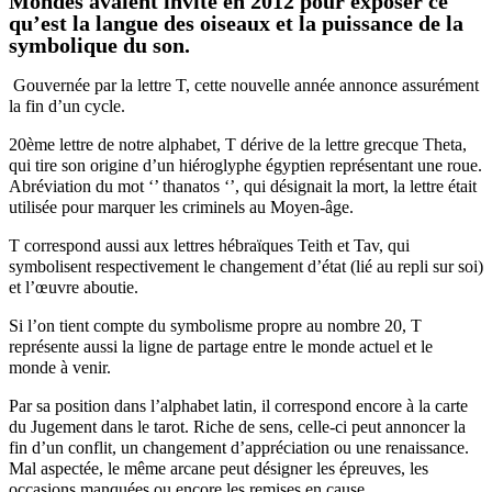
Mondes avaient invité en 2012 pour exposer ce
qu’est la langue des oiseaux et la puissance de la
symbolique du son.
Gouvernée par la lettre T, cette nouvelle année annonce assurément
la fin d’un cycle.
20ème lettre de notre alphabet, T dérive de la lettre grecque Theta,
qui tire son origine d’un hiéroglyphe égyptien représentant une roue.
Abréviation du mot ‘’ thanatos ‘’, qui désignait la mort, la lettre était
utilisée pour marquer les criminels au Moyen-âge.
T correspond aussi aux lettres hébraïques Teith et Tav, qui
symbolisent respectivement le changement d’état (lié au repli sur soi)
et l’œuvre aboutie.
Si l’on tient compte du symbolisme propre au nombre 20, T
représente aussi la ligne de partage entre le monde actuel et le
monde à venir.
Par sa position dans l’alphabet latin, il correspond encore à la carte
du Jugement dans le tarot. Riche de sens, celle-ci peut annoncer la
fin d’un conflit, un changement d’appréciation ou une renaissance.
Mal aspectée, le même arcane peut désigner les épreuves, les
occasions manquées ou encore les remises en cause.