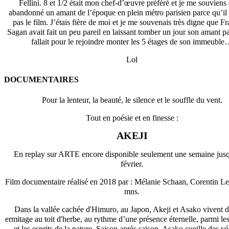
Fellini. 8 et 1/2 était mon chef-d’œuvre préféré et je me souviens
abandonné un amant de l’époque en plein métro parisien parce qu’il 
pas le film. J’étais fière de moi et je me souvenais très digne que F
Sagan avait fait un peu pareil en laissant tomber un jour son amant pa
fallait pour le rejoindre monter les 5 étages de son immeubl
Lol
DOCUMENTAIRES
Pour la lenteur, la beauté, le silence et le souffle du vent.
Tout en poésie et en finesse :
AKEJI
En replay sur ARTE encore disponible seulement une semaine jus
février.
Film documentaire réalisé en 2018 par : Mélanie Schaan, Corentin Le
mns.
Dans la vallée cachée d'Himuro, au Japon, Akeji et Asako vivent 
ermitage au toit d'herbe, au rythme d’une présence éternelle, parmi l
et les esprits de la nature. Saison après saison, Asako cueille des v