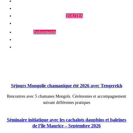
Qui sommes-nous ?
Programmes et Annonces
TOUTES
Prestations
Agenda
Événements
Contact
Publications à la Une !
Séjours Mongolie chamanique été 2026 avec Tengerekh
Rencontres avec 5 chamanes Mongols. Cérémonies et accompagnement
suivant différentes pratiques
Séminaire initiatique avec les cachalots dauphins et baleines
de l’île Maurice – Septembre 2026