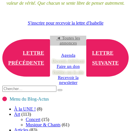
valeur de vérité. Que chacun se sente libre de penser autrement.
S'inscrire pour recevoir la lettre d'Isabelle
◄ Toutes les
annonces
LETTRE
LETTRE
Agenda
Devenir Adhérent
PRÉCÉDENTE
SUIVANTE
Faire un don
Publier sur le site
Recevoir la
newsletter
Menu du Blog-Actus
À la UNE !
(8)
Art
(113)
Concert
(15)
Musique & Chants
(61)
Articles
(83)