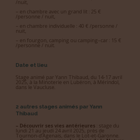
/nuit,
– en chambre avec un grand lit : 25 €
/personne / nuit,
– en chambre individuelle : 40 € /personne /
nuit,
– en fourgon, camping ou camping–car : 15 €
/personne / nuit.
Date et lieu
Stage animé par Yann Thibaud, du 14-17 avril
2025, à la Minoterie en Lubéron, à Mérindol,
dans le Vaucluse.
2 autres stages animés par Yann
Thibaud
– Découvrir ses vies antérieures
: stage du
lundi 21 au jeudi 24 avril 2025, près de
Tournon-d’Agenais, dans le Lot-et-Garonne.