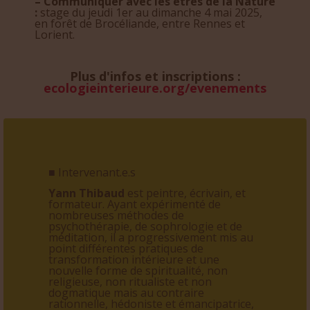
– Communiquer avec les êtres de la Nature
:
stage du jeudi 1er au dimanche 4 mai 2025,
en forêt de Brocéliande, entre Rennes et
Lorient.
Plus d'infos et inscriptions :
ecologieinterieure.org/evenements
■ Intervenant.e.s
Yann Thibaud
est peintre, écrivain, et
formateur. Ayant expérimenté de
nombreuses méthodes de
psychothérapie, de sophrologie et de
méditation, il a progressivement mis au
point différentes pratiques de
transformation intérieure et une
nouvelle forme de spiritualité, non
religieuse, non ritualiste et non
dogmatique mais au contraire
rationnelle, hédoniste et émancipatrice,