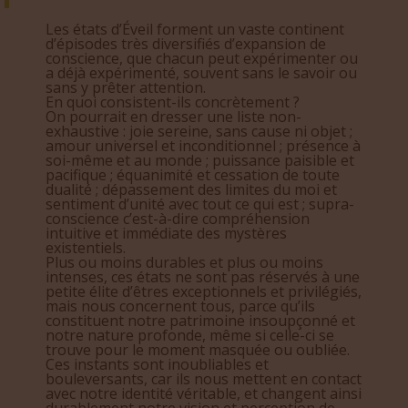
Les états d’Éveil forment un vaste continent
d’épisodes très diversifiés d’expansion de
conscience, que chacun peut expérimenter ou
a déjà expérimenté, souvent sans le savoir ou
sans y prêter attention.
En quoi consistent-ils concrètement ?
On pourrait en dresser une liste non-
exhaustive : joie sereine, sans cause ni objet ;
amour universel et inconditionnel ; présence à
soi-même et au monde ; puissance paisible et
pacifique ; équanimité et cessation de toute
dualité ; dépassement des limites du moi et
sentiment d’unité avec tout ce qui est ; supra-
conscience c’est-à-dire compréhension
intuitive et immédiate des mystères
existentiels.
Plus ou moins durables et plus ou moins
intenses, ces états ne sont pas réservés à une
petite élite d’êtres exceptionnels et privilégiés,
mais nous concernent tous, parce qu’ils
constituent notre patrimoine insoupçonné et
notre nature profonde, même si celle-ci se
trouve pour le moment masquée ou oubliée.
Ces instants sont inoubliables et
bouleversants, car ils nous mettent en contact
avec notre identité véritable, et changent ainsi