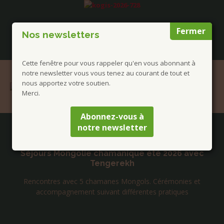
Fermer
Nos newsletters
Cette fenêtre pour vous rappeler qu'en vous abonnant à
notre newsletter vous vous tenez au courant de tout et
nous apportez votre soutien.
Merci.
Abonnez-vous à
notre newsletter
Publications à la Une !
Séjours Mongolie chamanique été 2026 avec
Tengerekh
Rencontres avec 5 chamanes Mongols. Cérémonies et
accompagnement suivant différentes pratiques