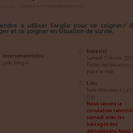
, STAGES...
,
FORMATIONS
,
PROGRAMME NX MONDES
endre à utiliser l’argile pour se soigner/ B
er et se soigner en situation de survie.
Dates(s)
Intervenant(e)(s)
Samedi 3 février 202
Jade Allègre
Petite restauration 
place le midi
Lieu
Salle Marceau à La C
(13)
Nous savons la
circulation ralentie
samedi avec les
barrages des
agriculteurs. Nous 