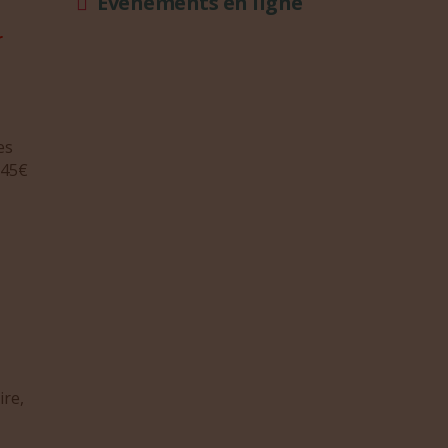
Evénements en ligne
r
es
 45€
ire,