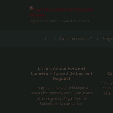
Sagesses Anciennes & Nouvelles Sciences
Qui sommes-nous ?
Progr
our Force et
Voyage solidaire au
me 2 de Laurent
Cambodge – Janvier 2027
uelit
Ce voyage solidaire est organisé par un
yage initiatique à
couple d'enseignants de Qi gong pour
s, avec, pour guides
lutter contre le travail des enfants les
 l’Aigle royal, le
plus démun...
la compassio...