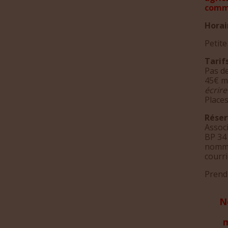
comme
Horai
Petite
Tarif
Pas de
45€ mi
écrir
Place
Réser
Assoc
BP 34 
nommé
courr
Prend
N
m