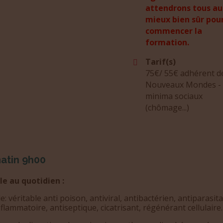
attendrons tous au
mieux bien sûr pou
commencer la
formation.
Tarif(s)
75€/ 55€ adhérent d
Nouveaux Mondes -
minima sociaux
(chômage...)
atin 9h00
le au quotidien :
le: véritable anti poison, antiviral, antibactérien, antiparasita
nflammatoire, antiseptique, cicatrisant, régénérant cellulaire.