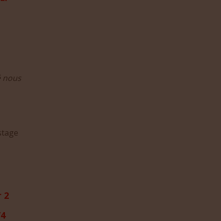
té nous
stage
 2
/4