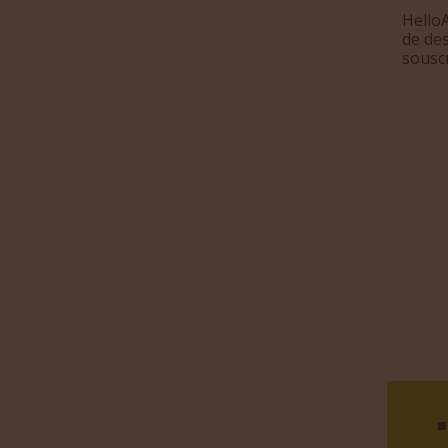
HelloA
de des
souscr
■