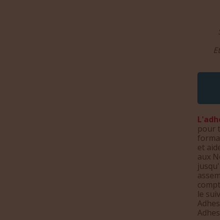
E
L'adh
pour t
forma
et aid
aux No
jusqu'
assem
compt
le sui
Adhes
Adhesi