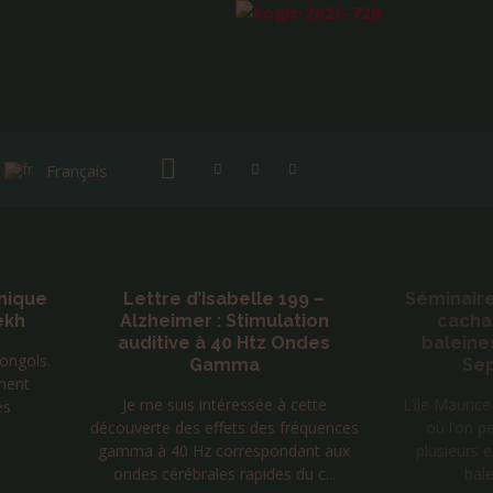
Français
▼
le 199 –
Séminaire initiatique avec les
R
mulation
cachalots dauphins et
tz Ondes
baleines de l’île Maurice –
Septembre 2026
Ori
ée à cette
L’ile Maurice est un des rares endroits
Mon
es fréquences
où l’on peut rencontrer à la fois
pa
pondant aux
plusieurs espèces de dauphins ,les
des du c...
baleines à bosse et...