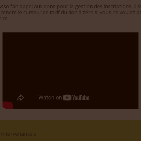
sso fait appel aux dons pour la gestion des inscriptions. Il su
cendre le curseur de tarif du don à zéro si vous ne voulez p
ire.
 Intervenant.e.s