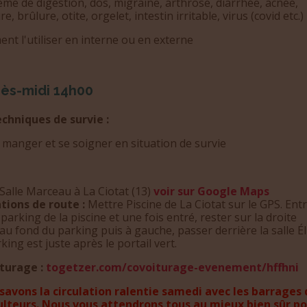
me de digestion, dos, migraine, arthrose, diarrhée, acnée,
e, brûlure, otite, orgelet, intestin irritable, virus (covid etc.)
t l'utiliser en interne ou en externe
rès-midi 14h00
echniques de survie :
 manger et se soigner en situation de survie
 Salle Marceau à La Ciotat (13)
voir sur Google Maps
ations de route :
Mettre Piscine de La Ciotat sur le GPS. Ent
 parking de la piscine et une fois entré, rester sur la droite
au fond du parking puis à gauche, passer derrière la salle É
king est juste après le portail vert.
turage :
togetzer.com/covoiturage-evenement/hffhni
savons la circulation ralentie samedi avec les barrages 
ulteurs. Nous vous attendrons tous au mieux bien sûr p