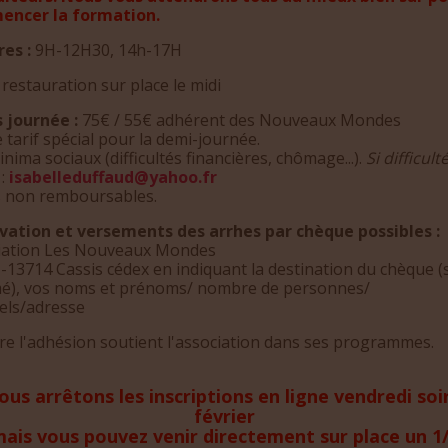
ncer la formation.
res :
9H-12H30, 14h-17H
 restauration sur place le midi
s journée :
75€ / 55€ adhérent des Nouveaux Mondes
 tarif spécial pour la demi-journée.
nima sociaux (difficultés financières, chômage...).
Si difficul
e
:
isabelleduffaud@yahoo.fr
s non remboursables.
vation et versements des arrhes par chèque possibles :
iation Les Nouveaux Mondes
-13714 Cassis cédex en indiquant la destination du chèque (
), vos noms et prénoms/ nombre de personnes/
iels/adresse
re l'adhésion soutient l'association dans ses programmes.
ous arrêtons les inscriptions en ligne vendredi soir
février
ais vous pouvez venir directement sur place un 1