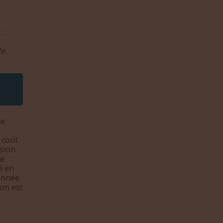
:
e.
re
 coût
ésion
le
é en
année
on est