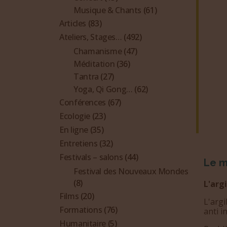
Musique & Chants
(61)
Articles
(83)
Ateliers, Stages…
(492)
Chamanisme
(47)
Méditation
(36)
Tantra
(27)
Yoga, Qi Gong…
(62)
Conférences
(67)
Ecologie
(23)
En ligne
(35)
Entretiens
(32)
Festivals – salons
(44)
Le m
Festival des Nouveaux Mondes
(8)
L'argi
Films
(20)
L'argi
Formations
(76)
anti i
Humanitaire
(5)