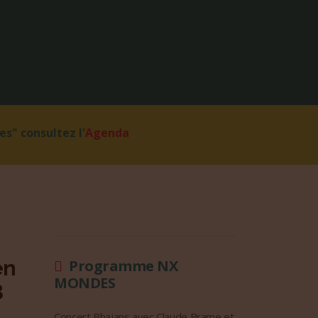
s" consultez l'
Agenda
en
Programme NX
MONDES
3
Concert Bhajans avec Claude Brame et