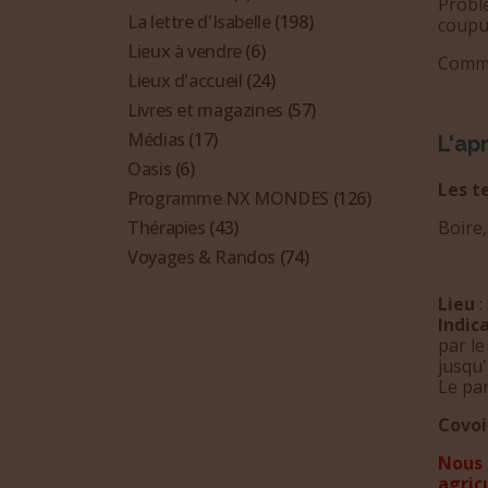
Problè
La lettre d'Isabelle
(198)
coupur
Lieux à vendre
(6)
Commen
Lieux d'accueil
(24)
Livres et magazines
(57)
Médias
(17)
L'ap
Oasis
(6)
Les t
Programme NX MONDES
(126)
Boire,
Thérapies
(43)
Voyages & Randos
(74)
Lieu
:
Indic
par le
jusqu'
Le par
Covoi
Nous 
agric