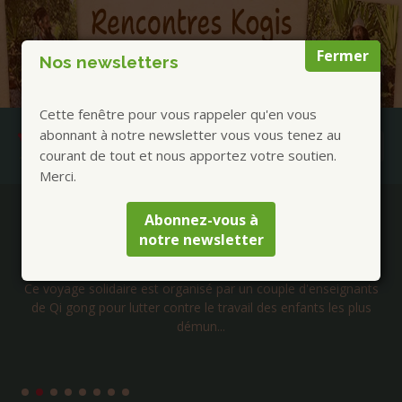
Fermer
Nos newsletters
Cette fenêtre pour vous rappeler qu'en vous
abonnant à notre newsletter vous vous tenez au
courant de tout et nous apportez votre soutien.
Merci.
Publications à la Une !
Abonnez-vous à
notre newsletter
Voyage solidaire au Cambodge – Janvier 2027
Ce voyage solidaire est organisé par un couple d'enseignants
de Qi gong pour lutter contre le travail des enfants les plus
démun...