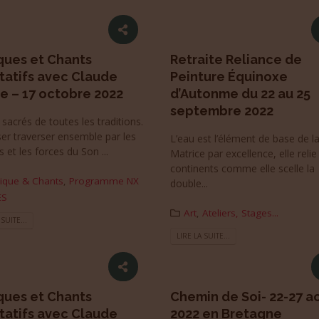
ques et Chants
Retraite Reliance de
tatifs avec Claude
Peinture Équinoxe
e – 17 octobre 2022
d’Autonme du 22 au 25
septembre 2022
sacrés de toutes les traditions.
ser traverser ensemble par les
L’eau est l’élément de base de la
s et les forces du Son ...
Matrice par excellence, elle relie
continents comme elle scelle la
ique & Chants
,
Programme NX
double...
ES
Art
,
Ateliers, Stages...
 SUITE...
LIRE LA SUITE...
ques et Chants
Chemin de Soi- 22-27 a
tatifs avec Claude
2022 en Bretagne