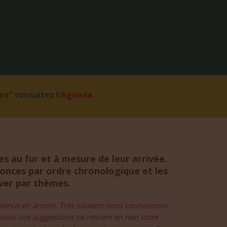
s" consultez l'
Agenda
s au fur et à mesure de leur arrivée.
nces par ordre chronologique et les
uver par thèmes.
ontenus en amont. Très souvent nous connaissons
moins nos suggestions ne retirent en rien votre