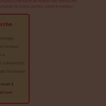
 toujours intéressée de recevoir vos retours afin
aines où le pire, parfois, cotoie le meilleur.
erche
montage,
bs reseaux
r.e
er subventions
e des Nouveaux
u mail à
il.com