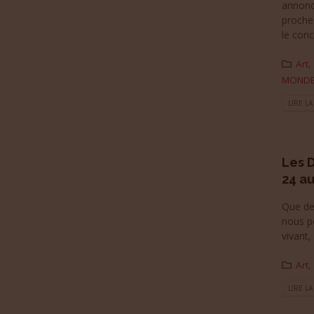
annonc
proche
le conce
Art
,
MOND
LIRE LA
Les D
24 au
Que de 
nous po
vivant, 
Art
,
LIRE LA