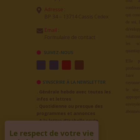
tout a
confére
Adresse :
qui con
BP 34 – 13714 Cassis Cedex
de soi, 
Email :
dévelop
Formulaire de contact
relation
les sc
quantiq
SUIVEZ-NOUS
Elle p
profess
faire
S'INSCRIRE À LA NEWSLETTER
rayonne
le site
. Générale hebdo avec toutes les
appropr
infos et lettres
envoyée
. Quotidienne ou presque des
abonnés
programmes et annonces
. A la lettre d'Isabelle seule
Le respect de votre vie
ADHÉREZ À L'ASSO