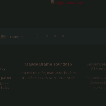
Français
▼
Claude Brame Tour 2026
Séjours M
027
été 202
C'est ma tournée, mais aussi la vôtre...
é par un
Rencontres 
à la nôtre. UNIES SONT NOS VOIX
ng pour
Cérémoni
nts les
suivant 