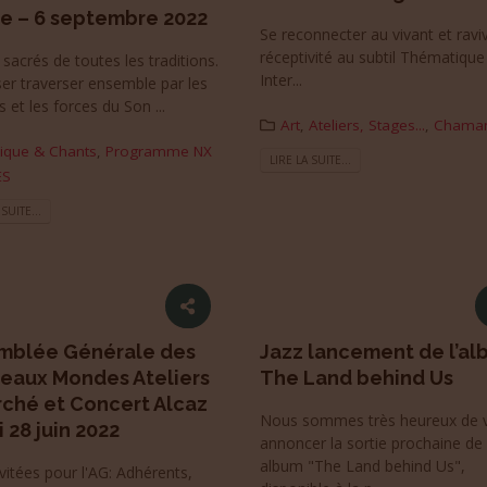
e – 6 septembre 2022
Se reconnecter au vivant et ravi
réceptivité au subtil Thématiqu
sacrés de toutes les traditions.
Inter...
ser traverser ensemble par les
s et les forces du Son ...
Art
,
Ateliers, Stages...
,
Chama
ique & Chants
,
Programme NX
LIRE LA SUITE...
ES
 SUITE...
mblée Générale des
Jazz lancement de l’a
eaux Mondes Ateliers
The Land behind Us
ché et Concert Alcaz
Nous sommes très heureux de 
 28 juin 2022
annoncer la sortie prochaine de
album "The Land behind Us",
vitées pour l'AG: Adhérents,