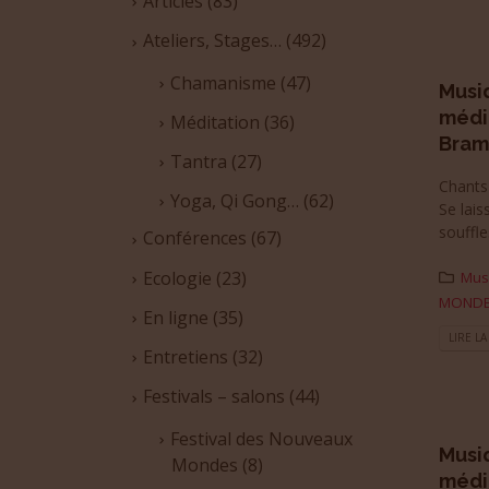
Articles
(83)
Ateliers, Stages…
(492)
Chamanisme
(47)
Musi
médi
Méditation
(36)
Bram
Tantra
(27)
Chants 
Yoga, Qi Gong…
(62)
Se lais
souffle
Conférences
(67)
Ecologie
(23)
Mus
MOND
En ligne
(35)
LIRE LA
Entretiens
(32)
Festivals – salons
(44)
Festival des Nouveaux
Musi
Mondes
(8)
médi