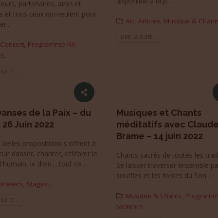
disponible à la p...
eurs, partenaires, amis et
s et tous ceux qui veulent pour
Art
,
Articles
,
Musique & Chant
r...
LIRE LA SUITE...
Concert
,
Programme NX
ES
 SUITE...
anses de la Paix – du
Musiques et Chants
 26 Juin 2022
méditatifs avec Claud
Brame – 14 juin 2022
belles propositions s'offrent à
ur danser, chanter, célébrer le
Chants sacrés de toutes les tradi
l'humain, le divin.....tout ce...
Se laisser traverser ensemble pa
souffles et les forces du Son ...
Ateliers, Stages...
Musique & Chants
,
Programm
 SUITE...
MONDES