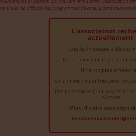
e expérience et ressenti qui peuvent être autres. L'association est
continuer de diffuser des programmes de qualité dans tous ces dom
L'association rech
actuellement
Un.e technicien.ne vidéaste/ 
Un.e commity manager pour pu
Un.e comptable/trésorie
Un administrateur.trice pour dossi
Des partenaires pour projets Ecol
Mondes
Merci d'écrire avec objet d
lesnouveauxmondes@gma