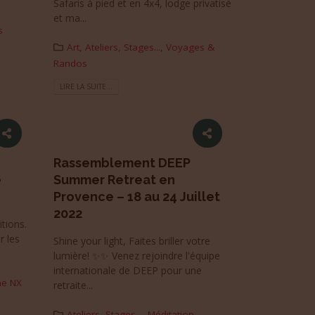
Safaris à pied et en 4x4, lodge privatisé
et ma...
s
Art
,
Ateliers, Stages...
,
Voyages &
Randos
LIRE LA SUITE...
Rassemblement DEEP
e
Summer Retreat en
Provence – 18 au 24 Juillet
2022
tions.
r les
Shine your light, Faites briller votre
lumière! ✨✨ Venez rejoindre l'équipe
internationale de DEEP pour une
e NX
retraite...
Ateliers, Stages...
,
Méditation
,