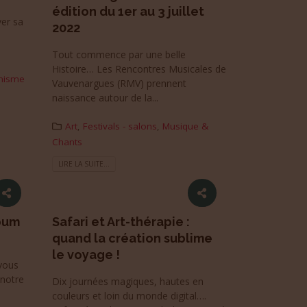
édition du 1er au 3 juillet
ver sa
2022
e
Tout commence par une belle
Histoire… Les Rencontres Musicales de
nisme
Vauvenargues (RMV) prennent
naissance autour de la...
Art
,
Festivals - salons
,
Musique &
Chants
LIRE LA SUITE...
lbum
Safari et Art-thérapie :
quand la création sublime
le voyage !
vous
 notre
Dix journées magiques, hautes en
couleurs et loin du monde digital….