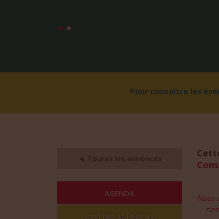
Pour connaître les év
Cett
◄ Toutes les annonces
Cons
AGENDA
Nous v
nos 
DEVENIR ADHÉRENT