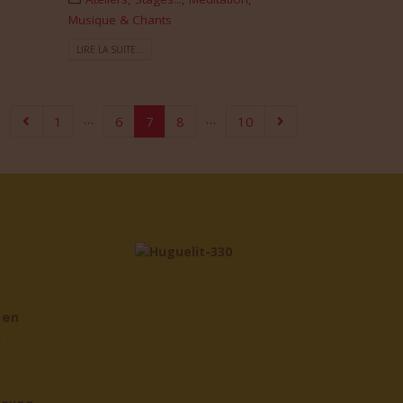
Musique & Chants
LIRE LA SUITE...
…
…
1
6
7
8
10
 en
l