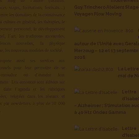
mouvement 
u long de l’année (lectures,
Guy Trinchero Ateliers Stage
nces, stages, formations, festivals…)
Voyages Flow Moving
cerne les domaines de la connaissance
la culture en général, les thérapies, le
pement personnel, le développement
nel, l’art, les traditions ancestrales,
iences nouvelles, la physique
autour de l’Unité avec Geral
ue, les nouveaux modèles de société.
Merzoug – 12 et 13 septemb
2026
ropose aussi ses services aux
ionnels pour leur permettre de se
La Lettr
 connaître ou d’étendre leur
mai de N
ment. Les annonces sont éditées sur
, dans l’agenda et les rubriques
Lettre
iées, relayées dans les réseaux et
d’Isabe
s par newsletters à plus de 10 000
– Alzheimer : Stimulation aud
.
à 40 Htz Ondes Gamma
Lettre
d’Isabe