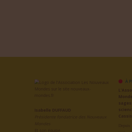
À P
L’Ass
Mond
sages
scienc
Isabelle DUFFAUD
Cassis
Présidente fondatrice des Nouveaux
Mondes
Depuis 
Et son équipe