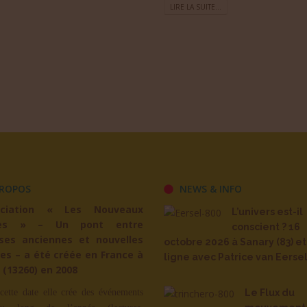
LIRE LA SUITE...
ROPOS
NEWS & INFO
ociation « Les Nouveaux
L’univers est-il
es » – Un pont entre
conscient ? 16
ses anciennes et nouvelles
octobre 2026 à Sanary (83) et
es – a été créée en France à
ligne avec Patrice van Eerse
 (13260) en 2008
cette date elle crée des événements
Le Flux du