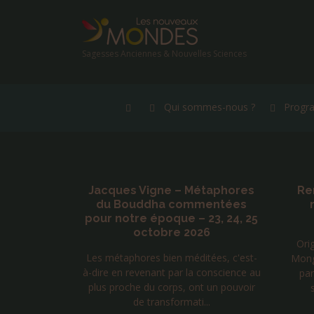
Sagesses Anciennes & Nouvelles Sciences
Qui sommes-nous ?
Progr
e 199 –
Jacques Vigne – Métaphores
Re
ulation
du Bouddha commentées
z Ondes
pour notre époque – 23, 24, 25
octobre 2026
Orig
e à cette
Les métaphores bien méditées, c'est-
Mong
es fréquences
à-dire en revenant par la conscience au
par
pondant aux
plus proche du corps, ont un pouvoir
es du c...
de transformati...