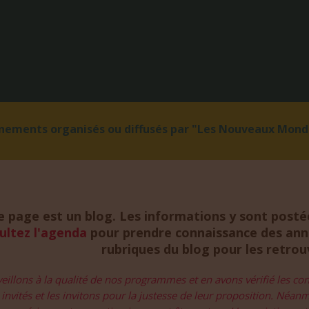
énements organisés ou diffusés par "Les Nouveaux Monde
e page est un blog. Les informations y sont postée
ultez l'agenda
pour prendre connaissance des anno
rubriques du blog pour les retro
eillons à la qualité de nos programmes et en avons vérifié les c
invités et les invitons pour la justesse de leur proposition. Néan