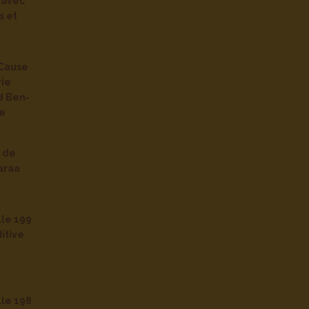
avec
s et
Cause
rie
d Ben-
re
e de
araa
lle 199
itive
lle 198