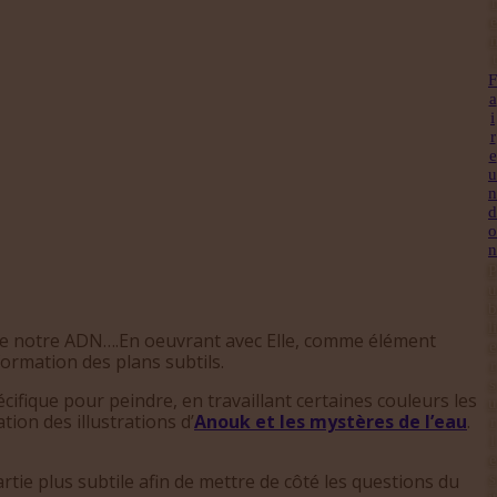
r
t
F
a
i
r
e
u
n
d
o
n
P
u
b
li
ice de notre ADN….En oeuvrant avec Elle, comme élément
e
nformation des plans subtils.
r
s
cifique pour peindre, en travaillant certaines couleurs les
u
tion des illustrations d’
Anouk et les mystères de l’eau
.
r
l
e
rtie plus subtile afin de mettre de côté les questions du
s