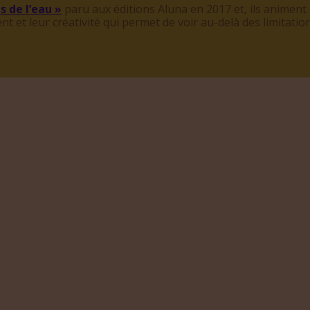
s de l
’
eau
»
paru aux éditions Aluna en 2017 et, ils animent d
nt et leur cré
ativit
é qui permet de voir au-delà des limitatio