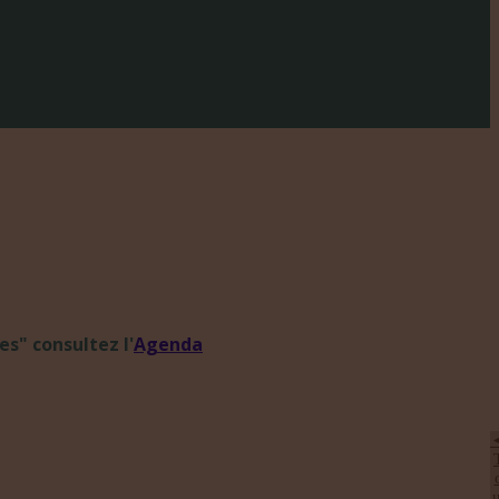
s" consultez l'
Agenda
u