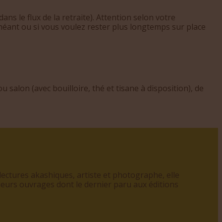
ans le flux de la retraite). Attention selon votre
héant ou si vous voulez rester plus longtemps sur place
 ou salon (avec bouilloire, thé et tisane à disposition), de
ectures akashiques, artiste et photographe, elle
ieurs ouvrages dont le dernier paru aux éditions