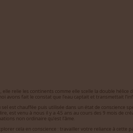
ce, elle relie les continents comme elle scelle la double hél
moi avons fait le constat que l’eau captait et transmettait l’i
sel est chauffée puis utilisée dans un état de conscience spé
e, est venu à nous il y a 4.5 ans au cours des 9 mois de créa
ations non ordinaire qu’est l’âme.
rer cela en conscience : travailler votre reliance à cette pa