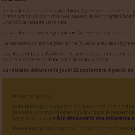
possibilité d’une lecture akashique (à réserver à l’avance : 
organisation de bien réserver auprès de Moonlight Chalet u
une fois la retraite terminée.
possibilité d’un massage balinais (à réserver sur place).
La restauration est végétarienne (si vous avez des régimes
Les lits sont faits à l’arrivée ; les serviettes sont fournies 
toilettes séparés et d’une salle de bain privative.
La retraite débutera le jeudi 22 septembre à partir d
■ Intervenant.e.s
Julie Diversy
accompagne les personnes en transition d
propose un travail tout en douceur dans le respect d
Eyrolles s
’
intitule
« À
la d
écouverte des mémoires a
Pierre Porta
est illustrateur, artiste peintre et artis