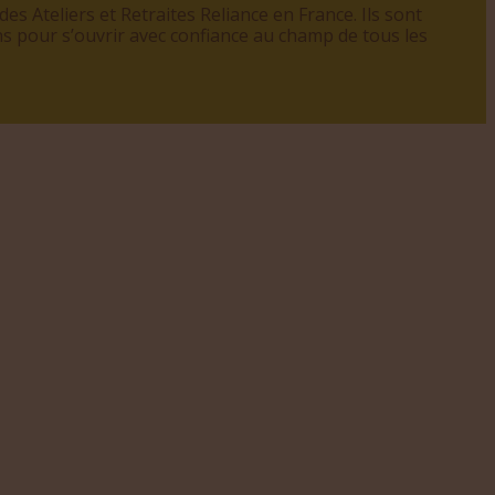
es Ateliers et Retraites Reliance en France. Ils sont
ns pour s
’
ouvrir avec confiance au champ de tous les