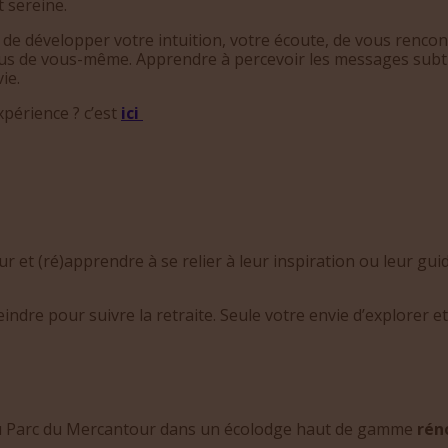
 sereine.
é de développer votre intuition, votre écoute, de vous rencon
nnus de vous-même. Apprendre à percevoir les messages subt
ie.
xpérience ? c’est
ici
 et (ré)apprendre à se relier à leur inspiration ou leur guid
indre pour suivre la retraite. Seule votre envie d’explorer e
e du Parc du Mercantour dans un écolodge haut de gamme
rén