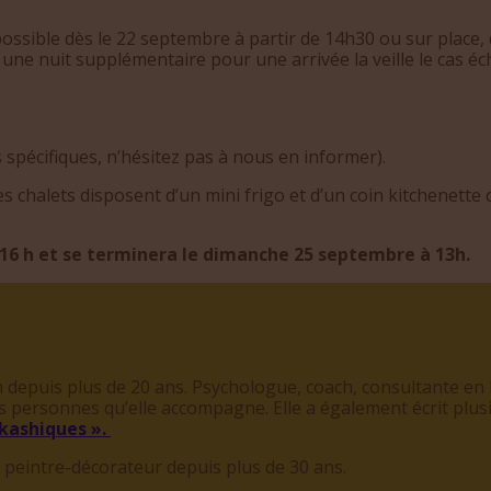
possible dès le 22 septembre à partir de 14h30 ou sur place, d
ne nuit supplémentaire pour une arrivée la veille le cas éc
 spécifiques, n’hésitez pas à nous en informer).
; les chalets disposent d’un mini frigo et d’un coin kitchenette
e 16 h et se terminera le dimanche 25 septembre à 13h.
epuis plus de 20 ans. Psychologue, coach, consultante en l
es personnes qu
’
elle accompagne. Elle a également écrit plus
kashiques ».
an peintre-décorateur depuis plus de 30 ans.