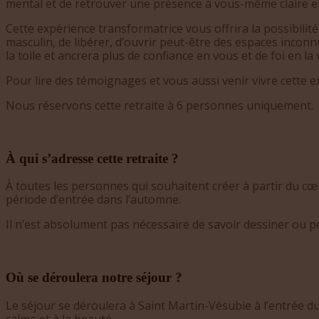
mental et de retrouver une présence à vous-même claire et
Cette expérience transformatrice vous offrira la possibilit
masculin, de libérer, d’ouvrir peut-être des espaces inco
la toile et ancrera plus de confiance en vous et de foi en la v
Pour lire des témoignages et vous aussi venir vivre cette e
Nous réservons cette retraite à 6 personnes uniquement.
À qui s
’
adresse cette retraite ?
À toutes les personnes qui souhaitent créer à partir du cœur
période d’entrée dans l’automne.
Il n’est absolument pas nécessaire de savoir dessiner ou pe
O
ù
se déroulera notre séjour ?
Le séjour se déroulera à Saint Martin-Vésubie à l’entré
calme et à la beauté.