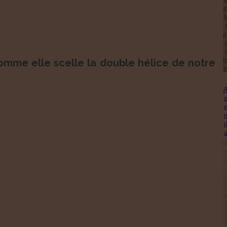
e
l
a
n
 comme elle scelle la double hélice de notre
e
i