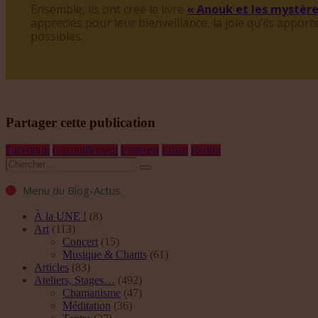
Ensemble, ils ont créé le livre
« Anouk et les myst
è
re
appréciés pour leur bienveillance, la joie qu
’
ils apporte
possibles.
Partager cette publication
Facebook
Gazouillement
Pinterest
Email
Reddit
Menu du Blog-Actus
À la UNE !
(8)
Art
(113)
Concert
(15)
Musique & Chants
(61)
Articles
(83)
Ateliers, Stages…
(492)
Chamanisme
(47)
Méditation
(36)