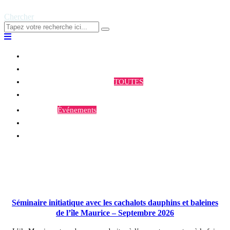
Chercher
Qui sommes-nous ?
Programmes et Annonces
TOUTES
Prestations
Agenda
Événements
Contact
Publications à la Une !
Séminaire initiatique avec les cachalots dauphins et baleines
de l’île Maurice – Septembre 2026