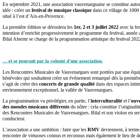
En septembre 2021, une association vauvenarguaise se constitue auto
idée : créer un
festival de musique classique
dans ce village de 1000 
situé à l’est d’Aix-en-Provence.
La première édition se déroulera les
1er, 2 et 3 juillet 2022
avec la fe
intention d’enrichir progressivement le programme du festival, année 
Bilal Alnemr se charge de la programmation artistique du festival 202
… et se poursuit par la volonté d’une association.
Les Rencontres Musicales de Vauvenargues sont portées par une équi
bénévoles qui souhaitent créer un évènement remarqué dès la première 
s’agit de créer des
concerts de grande qualité
dans des espaces intimi
environnement exceptionnel, la vallée de Vauvenargues.
La programmation va privilégier, en partie, l’
interculturalité
et l’
ouve
des mondes musicaux différents
du nôtre : cela constitue l’originalit
des Rencontres Musicales de Vauvenargues. Bilal et son violon en sero
conducteur.
L’association a une ambition : faire que les
RMV
deviennent, à terme,
rencontre de virtuoses connus et reconnus mais également le lieu de 