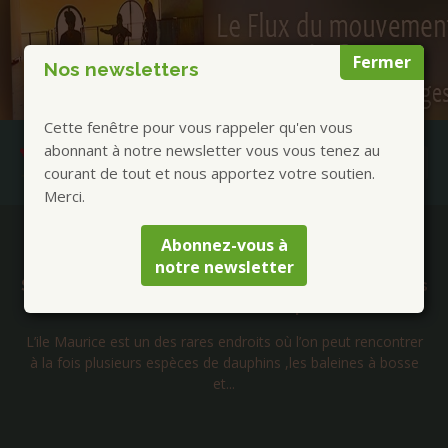
Fermer
Nos newsletters
Cette fenêtre pour vous rappeler qu'en vous
abonnant à notre newsletter vous vous tenez au
courant de tout et nous apportez votre soutien.
Merci.
Publications à la Une !
Abonnez-vous à
notre newsletter
Séminaire initiatique avec les cachalots dauphins
et baleines de l’île Maurice – Septembre 2026
L’ile Maurice est un des rares endroits où l’on peut rencontrer
à la fois plusieurs espèces de dauphins ,les baleines à bosse
et...