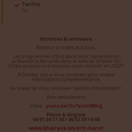
Tarif(s)
n.c.
Entretien & séminaire
Bonjour à toutes et à tous,
Les programmes d'Éric Baret vont reprendre en
présentiel à Marseille dans la salle du Grenier Du
Corps qui pourra à nouveau nous recevoir en 2022
*
.
N'hésitez pas à nous contacter pour toutes
informations complémentaires.
Au plaisir de vous retrouver bientôt virtuellement !
Bien amicalement
Vidéo :
youtu.be/Ox7zxnO8Mrg
Pierre & Virginie
04 91 34 17 30 / 06 52 59 14 68
www.bhairava.ws/eric-baret