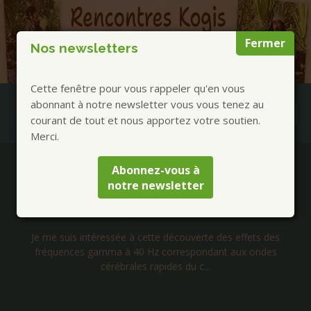
Fermer
Nos newsletters
Cette fenêtre pour vous rappeler qu'en vous
abonnant à notre newsletter vous vous tenez au
courant de tout et nous apportez votre soutien.
Merci.
Publications à la Une !
Abonnez-vous à
notre newsletter
Lettre d’Isabelle 199 – Alzheimer : Stimulation
auditive à 40 Htz Ondes Gamma
Je me suis intéressée à cette découverte des effets des
fréquences gamma à 40 Hz correspondant aux ondes
cérébrales rapides du c...