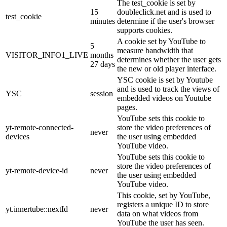
The test_cookie is set by
15
doubleclick.net and is used to
test_cookie
minutes
determine if the user's browser
supports cookies.
A cookie set by YouTube to
5
measure bandwidth that
VISITOR_INFO1_LIVE
months
determines whether the user gets
27 days
the new or old player interface.
YSC cookie is set by Youtube
and is used to track the views of
YSC
session
embedded videos on Youtube
pages.
YouTube sets this cookie to
yt-remote-connected-
store the video preferences of
never
devices
the user using embedded
YouTube video.
YouTube sets this cookie to
store the video preferences of
yt-remote-device-id
never
the user using embedded
YouTube video.
This cookie, set by YouTube,
registers a unique ID to store
yt.innertube::nextId
never
data on what videos from
YouTube the user has seen.