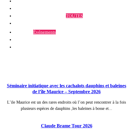
Qui sommes-nous ?
Programmes et Annonces
TOUTES
Prestations
Agenda
Événements
Contact
Publications à la Une !
Séminaire initiatique avec les cachalots dauphins et baleines
de l’île Maurice – Septembre 2026
L’ile Maurice est un des rares endroits où l’on peut rencontrer à la fois
plusieurs espèces de dauphins ,les baleines à bosse et...
Claude Brame Tour 2026