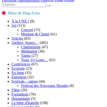
Menu du Blog-Actus
À la UNE !
(8)
Art
(113)
Concert
(15)
Musique & Chants
(61)
Articles
(83)
Ateliers, Stages…
(492)
Chamanisme
(47)
Méditation
(36)
Tantra
(27)
Yoga, Qi Gong…
(62)
Conférences
(67)
Ecologie
(23)
En ligne
(35)
Entretiens
(32)
Festivals – salons
(44)
Festival des Nouveaux Mondes
(8)
Films
(20)
Formations
(76)
Humanitaire
(5)
La lettre d'Isabelle
(198)