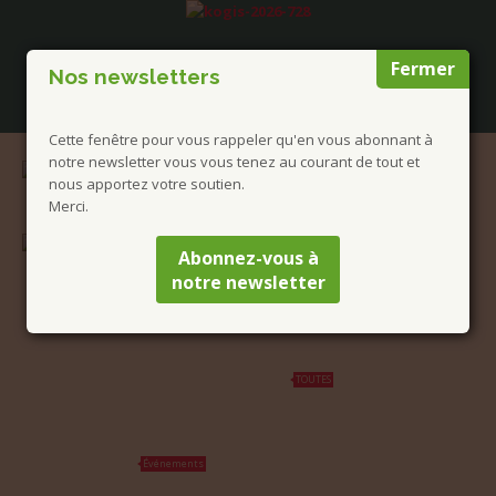
Fermer
Nos newsletters
Cette fenêtre pour vous rappeler qu'en vous abonnant à
notre newsletter vous vous tenez au courant de tout et
nous apportez votre soutien.
Merci.
Abonnez-vous à
notre newsletter
Qui sommes-nous ?
Programmes et Annonces
TOUTES
Prestations
Agenda
Événements