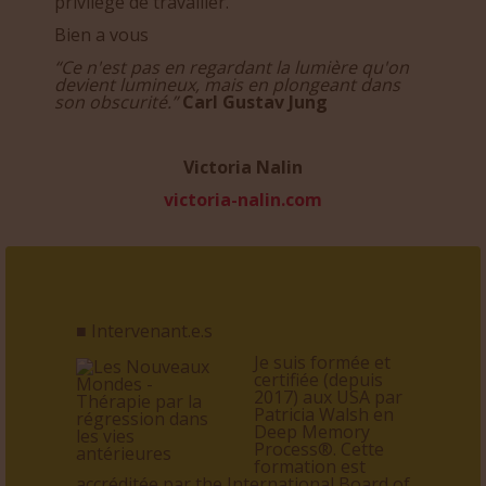
privilège de travailler.
Bien a vous
“Ce n'est pas en regardant la lumière qu'on
devient lumineux, mais en plongeant dans
son obscurité.”
Carl Gustav Jung
Victoria Nalin
victoria-nalin.com
■ Intervenant.e.s
Je suis formée et
certifiée (depuis
2017) aux USA par
Patricia Walsh en
Deep Memory
Process®. Cette
formation est
accréditée par the International Board of