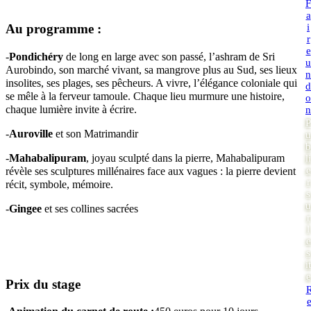
F
a
i
Au programme :
r
e
-
Pondichéry
de long en large avec son passé, l’ashram de Sri
u
Aurobindo, son marché vivant, sa mangrove plus au Sud, ses lieux
n
insolites, ses plages, ses pêcheurs. A vivre, l’élégance coloniale qui
d
se mêle à la ferveur tamoule. Chaque lieu murmure une histoire,
o
chaque lumière invite à écrire.
n
P
-
Auroville
et son Matrimandir
u
b
-
Mahabalipuram
, joyau sculpté dans la pierre, Mahabalipuram
li
e
révèle ses sculptures millénaires face aux vagues : la pierre devient
r
récit, symbole, mémoire.
s
u
-
Gingee
et ses collines sacrées
r
l
e
s
it
e
Prix du stage