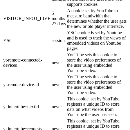
supports cookies.
A cookie set by YouTube to
5
measure bandwidth that
VISITOR_INFO1_LIVE
months
determines whether the user gets
27 days
the new or old player interface.
YSC cookie is set by Youtube
and is used to track the views of
YSC
session
embedded videos on Youtube
pages.
YouTube sets this cookie to
yt-remote-connected-
store the video preferences of
never
devices
the user using embedded
YouTube video.
YouTube sets this cookie to
store the video preferences of
yt-remote-device-id
never
the user using embedded
YouTube video.
This cookie, set by YouTube,
registers a unique ID to store
yt.innertube::nextId
never
data on what videos from
YouTube the user has seen.
This cookie, set by YouTube,
registers a unique ID to store
yt.innertube::requests
never