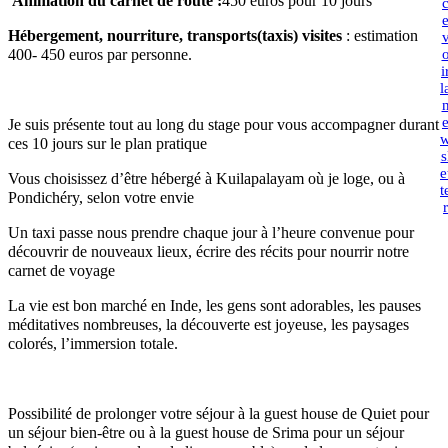
Animation du carnet de route :
450 euros pour 10 jours
Hébergement, nourriture, transports(taxis) visites
: estimation
400- 450 euros par personne.
i
l
Je suis présente tout au long du stage pour vous accompagner durant
ces 10 jours sur le plan pratique
s
e
Vous choisissez d’être hébergé à Kuilapalayam où je loge, ou à
t
Pondichéry, selon votre envie
r
Un taxi passe nous prendre chaque jour à l’heure convenue pour
découvrir de nouveaux lieux, écrire des récits pour nourrir notre
carnet de voyage
La vie est bon marché en Inde, les gens sont adorables, les pauses
méditatives nombreuses, la découverte est joyeuse, les paysages
colorés, l’immersion totale.
Possibilité de prolonger votre séjour à la guest house de Quiet pour
un séjour bien-être ou à la guest house de Srima pour un séjour