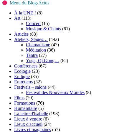
Menu du Blog-Actus
À la UNE !
(8)
Art
(113)
Concert
(15)
Musique & Chants
(61)
Articles
(83)
Ateliers, Stages…
(492)
Chamanisme
(47)
Méditation
(36)
Tantra
(27)
Yoga, Qi Gong…
(62)
Conférences
(67)
Ecologie
(23)
En ligne
(35)
Entretiens
(32)
Festivals – salons
(44)
Festival des Nouveaux Mondes
(8)
Films
(20)
Formations
(76)
Humanitaire
(5)
La lettre d'Isabelle
(198)
Lieux à vendre
(6)
Lieux d'accueil
(24)
Livres et magazines
(57)