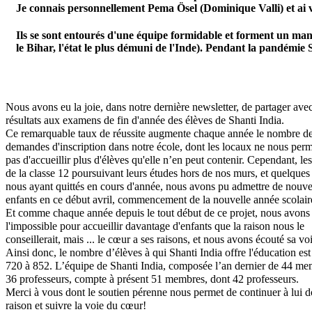
Je connais personnellement Pema Ösel (Dominique Valli) et ai vi
Ils se sont entourés d'une équipe formidable et forment un mand
le Bihar, l'état le plus démuni de l'Inde). Pendant la pandémi
Nous avons eu la joie, dans notre dernière newsletter, de partager ave
résultats aux examens de fin d'année des élèves de Shanti India.
Ce remarquable taux de réussite augmente chaque année le nombre d
demandes d'inscription dans notre école, dont les locaux ne nous perm
pas d'accueillir plus d'élèves qu'elle n’en peut contenir. Cependant, le
de la classe 12 poursuivant leurs études hors de nos murs, et quelques
nous ayant quittés en cours d'année, nous avons pu admettre de nouv
enfants en ce début avril, commencement de la nouvelle année scolair
Et comme chaque année depuis le tout début de ce projet, nous avons 
l'impossible pour accueillir davantage d'enfants que la raison nous le
conseillerait, mais ... le cœur a ses raisons, et nous avons écouté sa vo
Ainsi donc, le nombre d’élèves à qui Shanti India offre l'éducation est
720 à 852. L’équipe de Shanti India, composée l’an dernier de 44 me
36 professeurs, compte à présent 51 membres, dont 42 professeurs.
Merci à vous dont le soutien pérenne nous permet de continuer à lui 
raison et suivre la voie du cœur!