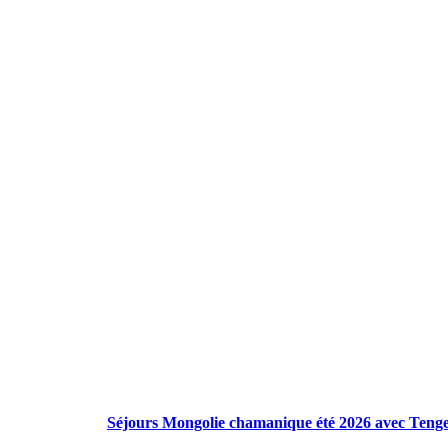
Publications à la Une !
Séjours Mongolie chamanique été 2026 avec Teng