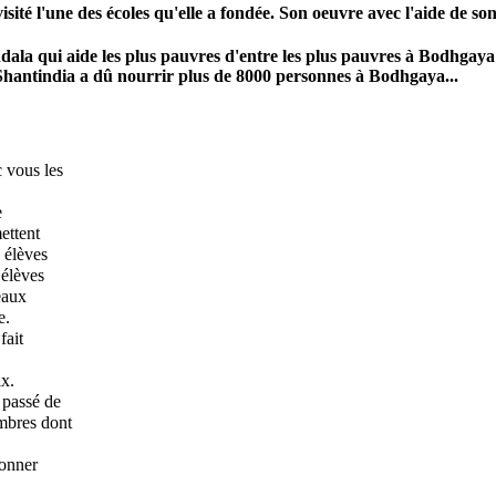
sité l'une des écoles qu'elle a fondée. Son oeuvre avec l'aide de so
ala qui aide les plus pauvres d'entre les plus pauvres à Bodhgaya (
e Shantindia a dû nourrir plus de 8000 personnes à Bodhgaya...
c vous les
e
ettent
s élèves
 élèves
eaux
e.
fait
ix.
 passé de
mbres dont
donner