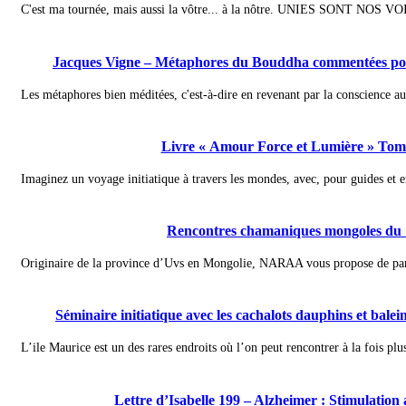
C'est ma tournée, mais aussi la vôtre... à la nôtre. UNIES SONT NOS VO
Jacques Vigne – Métaphores du Bouddha commentées pour
Les métaphores bien méditées, c'est-à-dire en revenant par la conscience au
Livre « Amour Force et Lumière » Tome
Imaginez un voyage initiatique à travers les mondes, avec, pour guides et e
Rencontres chamaniques mongoles du 
Originaire de la province d’Uvs en Mongolie, NARAA vous propose de partir 
Séminaire initiatique avec les cachalots dauphins et bale
L’ile Maurice est un des rares endroits où l’on peut rencontrer à la fois plus
Lettre d’Isabelle 199 – Alzheimer : Stimulatio