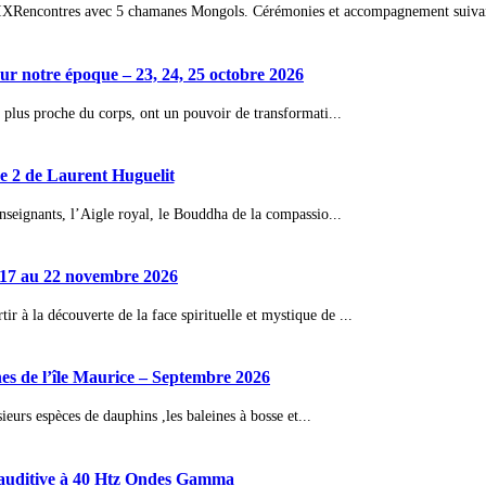
IX
Rencontres avec 5 chamanes Mongols. Cérémonies et accompagnement suivant
 notre époque – 23, 24, 25 octobre 2026
 plus proche du corps, ont un pouvoir de transformati...
 2 de Laurent Huguelit
nseignants, l’Aigle royal, le Bouddha de la compassio...
17 au 22 novembre 2026
à la découverte de la face spirituelle et mystique de ...
ines de l’île Maurice – Septembre 2026
ieurs espèces de dauphins ,les baleines à bosse et...
n auditive à 40 Htz Ondes Gamma