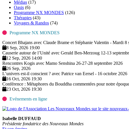
Médias
(17)
Oasis
(6)
Programme NX MONDES
(126)
Thérapies
(43)
Voyages & Randos
(74)
Programme NX MONDES
Concert Bhajans avec Claude Brame et Stéphanie Valentin - Mardi 8
8 Sep, 2026 19:00
Causerie autour de l’Unité avec Gerald Ben-Merzoug 12-13 septemb
12 Sep, 2026 14:00
Rencontres Kogis avec Mamo Senshina 26-27-28 septembre 2026
26 Sep, 2026
L’univers est-il conscient ? avec Patrice van Eersel - 16 octobre 2026
16 Oct, 2026 19:30
Conférence : Métaphores du Bouddha commentées pour notre époque
23 Oct, 2026 19:30
Evénements en ligne
Isabelle DUFFAUD
Présidente fondatrice des Nouveaux Mondes
Et son équipe