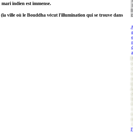
n mari indien est immense.
n
e
la ville où le Bouddha vécut l'illumination qui se trouve dans
i
r
t
F