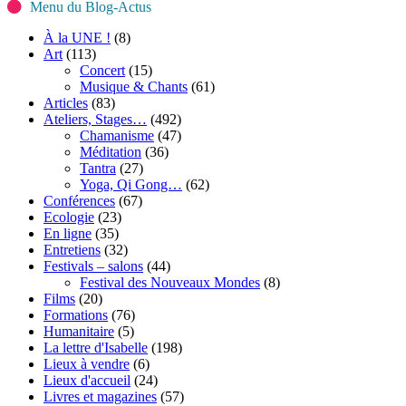
Menu du Blog-Actus
À la UNE !
(8)
Art
(113)
Concert
(15)
Musique & Chants
(61)
Articles
(83)
Ateliers, Stages…
(492)
Chamanisme
(47)
Méditation
(36)
Tantra
(27)
Yoga, Qi Gong…
(62)
Conférences
(67)
Ecologie
(23)
En ligne
(35)
Entretiens
(32)
Festivals – salons
(44)
Festival des Nouveaux Mondes
(8)
Films
(20)
Formations
(76)
Humanitaire
(5)
La lettre d'Isabelle
(198)
Lieux à vendre
(6)
Lieux d'accueil
(24)
Livres et magazines
(57)