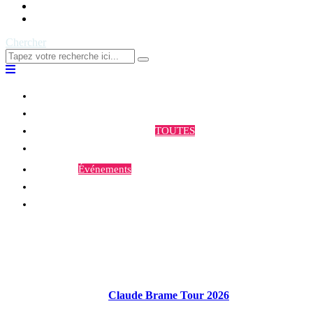
Contact
Chercher
Qui sommes-nous ?
Programmes et Annonces
TOUTES
Prestations
Agenda
Événements
Contact
Claude Brame Tour 2026