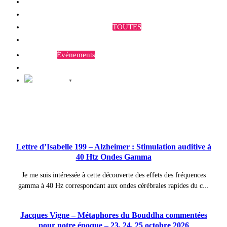
Qui sommes-nous ?
Programmes et Annonces
TOUTES
Prestations
Agenda
Événements
Contact
Français
▼
Publications à la Une !
Lettre d’Isabelle 199 – Alzheimer : Stimulation auditive à
40 Htz Ondes Gamma
Je me suis intéressée à cette découverte des effets des fréquences
gamma à 40 Hz correspondant aux ondes cérébrales rapides du c...
Jacques Vigne – Métaphores du Bouddha commentées
pour notre époque – 23, 24, 25 octobre 2026