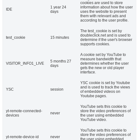
cookies are used to store
1 year 24
information about how the user
IDE
days
uses the website to present
them with relevant ads and
according to the user profile.
The test_cookie is set by
doubleclick.net and is used to
test_cookie
15 minutes
determine if the user's browser
supports cookies.
A cookie set by YouTube to
measure bandwidth that
5 months 27
VISITOR_INFO1_LIVE
determines whether the user
days
gets the new or old player
interface.
YSC cookie is set by Youtube
and is used to track the views
YSC
session
of embedded videos on
Youtube pages.
YouTube sets this cookie to
yt-remote-connected-
store the video preferences of
never
devices
the user using embedded
YouTube video.
YouTube sets this cookie to
store the video preferences of
yt-remote-device-id
never
the user using embedded