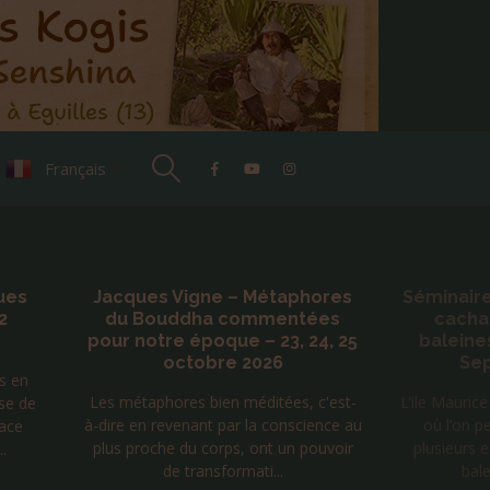
Français
▼
hores
Séminaire initiatique avec les
Claude
ées
cachalots dauphins et
C'est ma tour
24, 25
baleines de l’île Maurice –
à la nôtr
Septembre 2026
c'est-
L’ile Maurice est un des rares endroits
ence au
où l’on peut rencontrer à la fois
ouvoir
plusieurs espèces de dauphins ,les
baleines à bosse et...