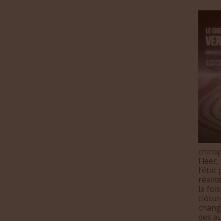
chirop
Fleer,
l’état
réalit
la foi
clôtur
chang
des a