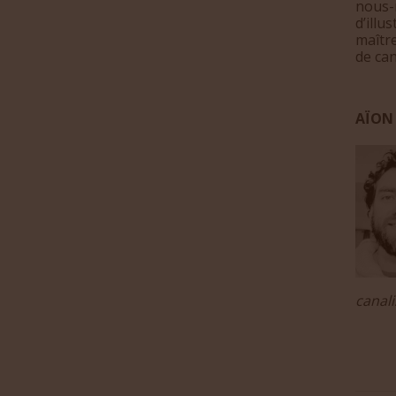
nous-m
d’illu
maître
de can
AÏON
canali