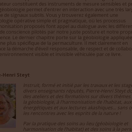
ateur constituent des instruments de mesure sensibles et pr
géobiologie permet d’entrer en interaction avec une très la
 de signaux subtils. Vous y trouverez également une
ologie opérative simple et pragmatique, où les processus
onisation proposés font appel au dialogue avec les différe
de conscience pilotés par notre juste posture et notre prop
ence. Le dernier chapitre porte sur la géobiologie appliqué
e plus spécifique de la permaculture. Il met clairement en
ce la démarche d’éveil responsable, de respect et de collab
’environnement visible et invisible véhiculée par ce livre.
e-Henri Steyt
Instruit, formé et initié par les travaux et les sta
divers enseignants réputés, Pierre-Henri Steyt 
des ateliers et des formations sur divers thèmes l
la géobiologie, à l’harmonisation de l’habitat, aux
énergétiques et aux lectures akashiques... sans o
les rencontres avec les esprits de la nature !
Par la pratique des soins au lieu (géobiologie et
harmonisation de l’habitat) et des soins à la per