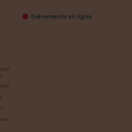
Evénements en ligne
epuis
es…
ages
s
e
La
 des