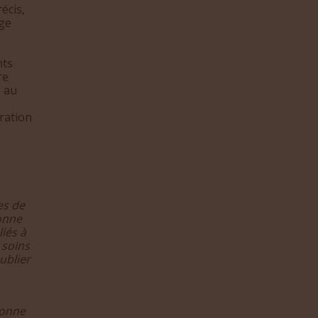
écis,
rge
nts
re
e au
oration
ges de
donne
iés à
 soins
ublier
sonne