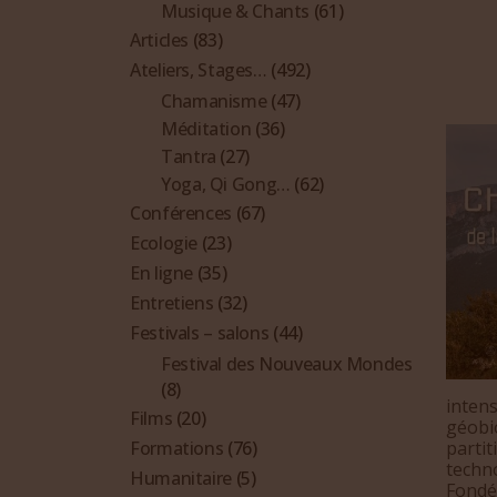
Musique & Chants
(61)
Articles
(83)
Ateliers, Stages…
(492)
Chamanisme
(47)
Méditation
(36)
Tantra
(27)
Yoga, Qi Gong…
(62)
Conférences
(67)
Ecologie
(23)
En ligne
(35)
Entretiens
(32)
Festivals – salons
(44)
Festival des Nouveaux Mondes
(8)
intens
Films
(20)
géobio
partit
Formations
(76)
techno
Humanitaire
(5)
Fondé