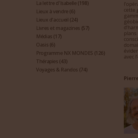
La lettre d'Isabelle
(198)
l’opér
cette 
Lieux à vendre
(6)
gamme
Lieux d'accueil
(24)
géobi
d’harm
Livres et magazines
(57)
plans 
Médias
(17)
consci
Oasis
(6)
domain
éviden
Programme NX MONDES
(126)
avec l
Thérapies
(43)
Voyages & Randos
(74)
Pierr