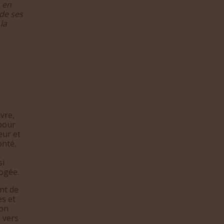
, en
 de ses
la
ivre,
 pour
eur et
onté,
si
pogée.
nt de
es et
ion
 vers