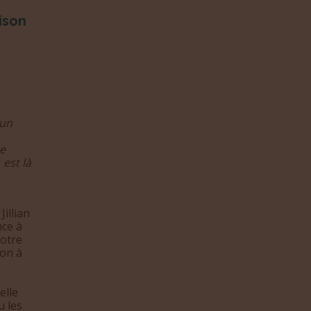
ison
 un
ce
,
est là
Jillian
nce à
notre
son à
elle
u les