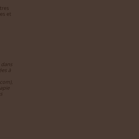
tres
es et
e dans
ées à
.com),
apie
es