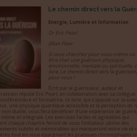
Le chemin direct vers la Guér
Energie, Lumière et Information
Dr Eric Pearl
Jillian Fleer
Si vous cherchez pour vous-même ou
être cher une guérison physique,
émotionnelle, mentale ou spirituelle, 
livre,
Le chemin direct vers la guérison
pour vous !
Écrit par le guérisseur, auteur et
raticien réputé Eric Pearl, en collaboration avec sa collègue, 
 conférencière et formatrice, ce livre, qui s’appuie sur la scie
 pur, une physique quantique accessible et la perception de 
é non duelle, vous fera bénéficier d’une expérience de guéri
s intime et intégrale. Les exercices faciles et agréables qui
ent chaque chapitre feront de vous l’initiateur ultime des
ements subtils et mémorables qui marqueront votre vie et c
utres tout en vous épargnant les pratiques chronophages o