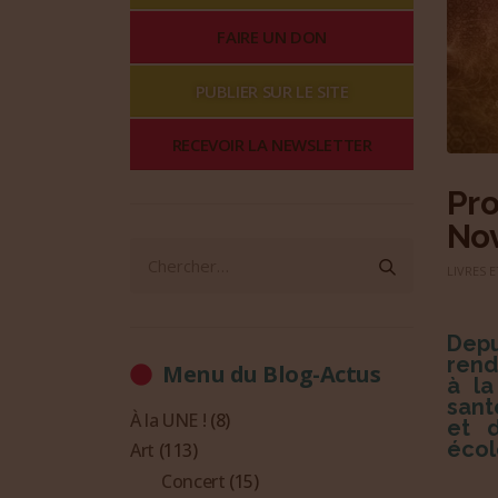
FAIRE UN DON
PUBLIER SUR LE SITE
RECEVOIR LA NEWSLETTER
Pro
No
LIVRES 
Depu
rend
Menu du Blog-Actus
à la
sant
À la UNE !
(8)
et d
écol
Art
(113)
Concert
(15)