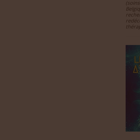
(soins
Belgiq
recher
redéc
thérap