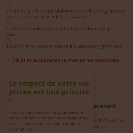
Lettre du jeudi récapitulative de tous les programmes,
annonces et articles + lettre Isabelle
Lettre d'Isabelle paraissant environ deux fois par
mois
Toutes les annonces solo et les annonces générales
J'ai lu et accepte les termes et les conditions
Le respect de votre vie
privée est une priorité
!
Aidez notre Association en devenant
Nous utilisons des cookies pour améliorer
Adhérent(e)
votre expérience lorsque vous naviguez sur
Le coût de l'adhésion annuelle commence à 20€ Adhésion
notre site internet et recueillir certaines
valable du 1er janvier au 31 décembre.
informations.