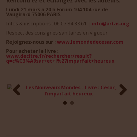
Rencontrez et échangez avec les auteurs:
Lundi 21 mars à 20 h Forum 104 104 rue de
Vaugirard 75006 PARIS
Infos & inscriptions : 06 07 84 33 61 |
info@artas.org
Respect des consignes sanitaires en vigueur
Rejoignez-nous sur :
www.lemondedecesar.com
Pour acheter le livre :
www.decitre.fr/rechercher/result?
q=c%C3%A9sar+et+l%27imparfait+heureux
Prev
Next
ious