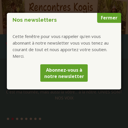
Fermer
Nos newsletters
Cette fenêtre pour vous rappeler qu'en vous
abonnant à notre newsletter vous vous tenez au
courant de tout et nous apportez votre soutien.
Merci.
Publications à la Une !
Abonnez-vous à
notre newsletter
Claude Brame Tour 2026
C'est ma tournée, mais aussi la vôtre... à la nôtre. UNIES SONT
NOS VOIX