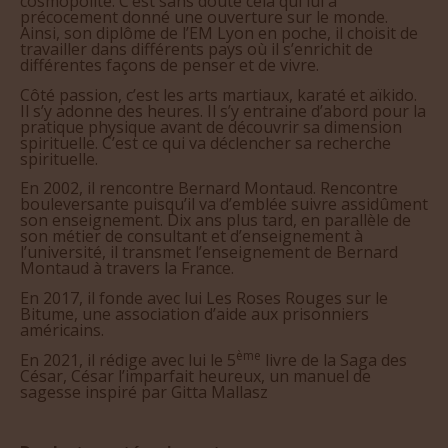
cosmopolite. C’est sans doute cela qui lui a
précocement donné une ouverture sur le monde.
Ainsi, son diplôme de l’EM Lyon en poche, il choisit de
travailler dans différents pays où il s’enrichit de
différentes façons de penser et de vivre.
Côté passion, c’est les arts martiaux, karaté et aïkido.
Il s’y adonne des heures. Il s’y entraine d’abord pour la
pratique physique avant de découvrir sa dimension
spirituelle. C’est ce qui va déclencher sa recherche
spirituelle.
En 2002, il rencontre Bernard Montaud. Rencontre
bouleversante puisqu’il va d’emblée suivre assidûment
son enseignement. Dix ans plus tard, en parallèle de
son métier de consultant et d’enseignement à
l’université, il transmet l’enseignement de Bernard
Montaud à travers la France.
En 2017, il fonde avec lui Les Roses Rouges sur le
Bitume, une association d’aide aux prisonniers
américains.
ème
En 2021, il rédige avec lui le 5
livre de la Saga des
César, César l’imparfait heureux, un manuel de
sagesse inspiré par Gitta Mallasz