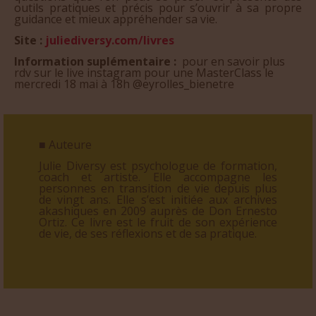
outils pratiques et précis pour s’ouvrir à sa propre
guidance et mieux appréhender sa vie.
Site :
juliediversy.com/livres
Information suplémentaire :
pour en savoir plus
rdv sur le live instagram pour une MasterClass le
mercredi 18 mai à 18h @eyrolles_bienetre
■ Auteure
Julie Diversy est psychologue de formation,
coach et artiste. Elle accompagne les
personnes en transition de vie depuis plus
de vingt ans. Elle s’est initiée aux archives
akashiques en 2009 auprès de Don Ernesto
Ortiz. Ce livre est le fruit de son expérience
de vie, de ses réflexions et de sa pratique.