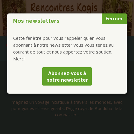
Fermer
Nos newsletters
Cette fenêtre pour vous rappeler qu'en vous
abonnant à notre newsletter vous vous tenez au
courant de tout et nous apportez votre soutien.
Merci.
Publications à la Une !
Abonnez-vous à
notre newsletter
Livre « Amour Force et Lumière » Tome 2 de
Laurent Huguelit
Imaginez un voyage initiatique à travers les mondes, avec,
pour guides et enseignants, l’Aigle royal, le Bouddha de la
compassio...