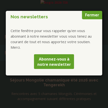
Fermer
Nos newsletters
Cette fenêtre pour vous rappeler qu'en vous
abonnant à notre newsletter vous vous tenez au
courant de tout et nous apportez votre soutien.
Merci.
Abonnez-vous à
notre newsletter
Publications à la Une !
Séjours Mongolie chamanique été 2026 avec
Tengerekh
Rencontres avec 5 chamanes Mongols. Cérémonies et
accompagnement suivant différentes pratiques