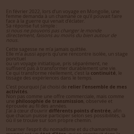
En février 2022, lors d’un voyage en Mongolie, une
femme demanda à un chamane ce qu’il pouvait faire
face à la guerre qui venait d’éclater.
Sa réponse fut simple :
si nous ne pouvons pas changer le monde
directement, faisons au moins du bien autour de
nous.
Cette sagesse ne m’a jamais quittée.
Elle m’a aussi appris qu’une rencontre isolée, un stage
ponctuel
ou un voyage initiatique, pris séparément, ne
suffisent pas à transformer durablement une vie.
Ce qui transforme réellement, c’est la
continuité
, le
tissage des expériences dans le temps.
C’est pourquoi j’ai choisi de
relier l’ensemble de mes
activités
.
Non pas comme une offre commerciale, mais comme
une
philosophie de transmission
, observée et
éprouvée au fil des années.
J’ai à cœur d’ouvrir
différents points d’entrée
, afin
que chacun puisse participer selon ses possibilités, là
où il se trouve sur son propre chemin.
Incarner l’esprit du nomadisme et du chamanisme
mongol est un
état d’être
, qui se construit dans la