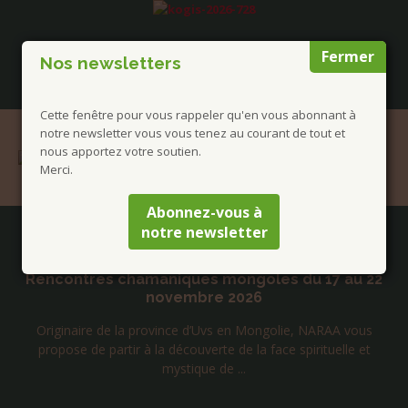
Fermer
Nos newsletters
Cette fenêtre pour vous rappeler qu'en vous abonnant à
notre newsletter vous vous tenez au courant de tout et
nous apportez votre soutien.
Merci.
Abonnez-vous à
notre newsletter
Publications à la Une !
Rencontres chamaniques mongoles du 17 au 22
novembre 2026
Originaire de la province d’Uvs en Mongolie, NARAA vous
propose de partir à la découverte de la face spirituelle et
mystique de ...