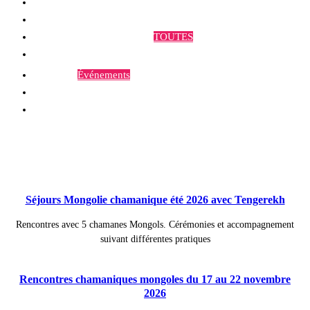
Qui sommes-nous ?
Programmes et Annonces
TOUTES
Prestations
Agenda
Événements
Contact
Publications à la Une !
Séjours Mongolie chamanique été 2026 avec Tengerekh
Rencontres avec 5 chamanes Mongols. Cérémonies et accompagnement
suivant différentes pratiques
Rencontres chamaniques mongoles du 17 au 22 novembre
2026