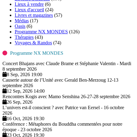
Lieux à vendre
(6)
Lieux d'accueil
(24)
Livres et magazines
(57)
Médias
(17)
Oasis
(6)
Programme NX MONDES
(126)
Thérapies
(43)
Voyages & Randos
(74)
Programme NX MONDES
Concert Bhajans avec Claude Brame et Stéphanie Valentin - Mardi
8 septembre 2026
8 Sep, 2026 19:00
Causerie autour de l’Unité avec Gerald Ben-Merzoug 12-13
septembre 2026
12 Sep, 2026 14:00
Rencontres Kogis avec Mamo Senshina 26-27-28 septembre 2026
26 Sep, 2026
L’univers est-il conscient ? avec Patrice van Eersel - 16 octobre
2026
16 Oct, 2026 19:30
Conférence : Métaphores du Bouddha commentées pour notre
époque - 23 octobre 2026
23 Oct, 2026 19:30