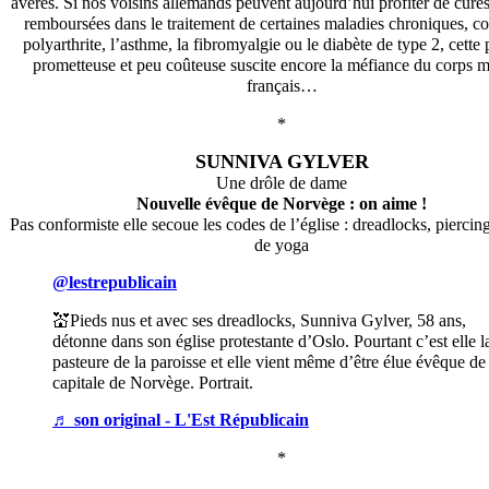
avérés. Si nos voisins allemands peuvent aujourd’hui profiter de cure
remboursées dans le traitement de certaines maladies chroniques, 
polyarthrite, l’asthme, la fibromyalgie ou le diabète de type 2, cette 
prometteuse et peu coûteuse suscite encore la méfiance du corps m
français…
*
SUNNIVA GYLVER
Une drôle de dame
Nouvelle évêque de Norvège : on aime !
Pas conformiste elle secoue les codes de l’église : dreadlocks, piercin
de yoga
@lestrepublicain
💒Pieds nus et avec ses dreadlocks, Sunniva Gylver, 58 ans,
détonne dans son église protestante d’Oslo. Pourtant c’est elle l
pasteure de la paroisse et elle vient même d’être élue évêque de 
capitale de Norvège. Portrait.
♬ son original - L'Est Républicain
*