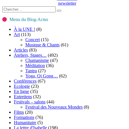
newsletter
Menu du Blog-Actus
À la UNE !
(8)
Art
(113)
Concert
(15)
Musique & Chants
(61)
Articles
(83)
Ateliers, Stages…
(492)
Chamanisme
(47)
Méditation
(36)
Tantra
(27)
Yoga, Qi Gong…
(62)
Conférences
(67)
Ecologie
(23)
En ligne
(35)
Entretiens
(32)
Festivals – salons
(44)
Festival des Nouveaux Mondes
(8)
Films
(20)
Formations
(76)
Humanitaire
(5)
La lettre d'Isabelle
(198)