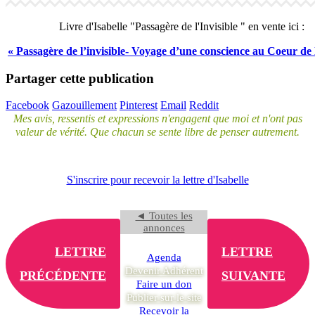
Livre d'Isabelle "Passagère de l'Invisible " en vente ici :
« Passagère de l’invisible- Voyage d’une conscience au Coeur de l
Partager cette publication
Facebook
Gazouillement
Pinterest
Email
Reddit
Mes avis, ressentis et expressions n'engagent que moi et n'ont pas
valeur de vérité. Que chacun se sente libre de penser autrement.
S'inscrire pour recevoir la lettre d'Isabelle
◄ Toutes les
annonces
LETTRE
LETTRE
Agenda
Devenir Adhérent
PRÉCÉDENTE
SUIVANTE
Faire un don
Publier sur le site
Recevoir la