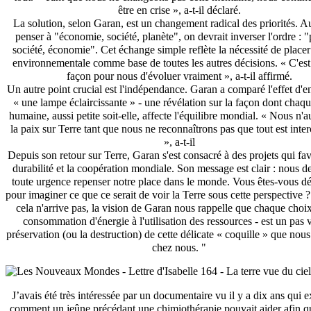
être en crise », a-t-il déclaré.
La solution, selon Garan, est un changement radical des priorités. Au
penser à "économie, société, planète", on devrait inverser l'ordre : "
société, économie". Cet échange simple reflète la nécessité de placer
environnementale comme base de toutes les autres décisions. « C'est 
façon pour nous d'évoluer vraiment », a-t-il affirmé.
Un autre point crucial est l'indépendance. Garan a comparé l'effet d'
« une lampe éclaircissante » - une révélation sur la façon dont chaqu
humaine, aussi petite soit-elle, affecte l'équilibre mondial. « Nous n'
la paix sur Terre tant que nous ne reconnaîtrons pas que tout est inte
», a-t-il
Depuis son retour sur Terre, Garan s'est consacré à des projets qui fav
durabilité et la coopération mondiale. Son message est clair : nous 
toute urgence repenser notre place dans le monde. Vous êtes-vous dé
pour imaginer ce que ce serait de voir la Terre sous cette perspective 
cela n'arrive pas, la vision de Garan nous rappelle que chaque choix
consommation d'énergie à l'utilisation des ressources - est un pas v
préservation (ou la destruction) de cette délicate « coquille » que nou
chez nous. "
J’avais été très intéressée par un documentaire vu il y a dix ans qui e
comment un jeûne précédant une chimiothérapie pouvait aider afin q