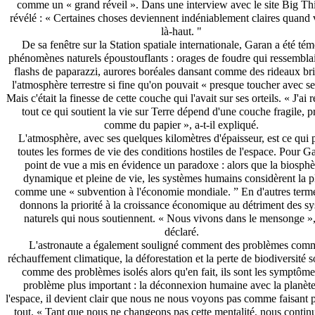
comme un « grand réveil ». Dans une interview avec le site Big Thi
révélé : « Certaines choses deviennent indéniablement claires quand 
là-haut. "
De sa fenêtre sur la Station spatiale internationale, Garan a été té
phénomènes naturels époustouflants : orages de foudre qui ressemblai
flashs de paparazzi, aurores boréales dansant comme des rideaux bril
l'atmosphère terrestre si fine qu'on pouvait « presque toucher avec s
Mais c'était la finesse de cette couche qui l'avait sur ses orteils. « J'ai 
tout ce qui soutient la vie sur Terre dépend d'une couche fragile, 
comme du papier », a-t-il expliqué.
L'atmosphère, avec ses quelques kilomètres d'épaisseur, est ce qui 
toutes les formes de vie des conditions hostiles de l'espace. Pour G
point de vue a mis en évidence un paradoxe : alors que la biosphè
dynamique et pleine de vie, les systèmes humains considèrent la p
comme une « subvention à l'économie mondiale. ” En d'autres term
donnons la priorité à la croissance économique au détriment des s
naturels qui nous soutiennent. « Nous vivons dans le mensonge », 
déclaré.
L'astronaute a également souligné comment des problèmes comm
réchauffement climatique, la déforestation et la perte de biodiversité so
comme des problèmes isolés alors qu'en fait, ils sont les symptôme
problème plus important : la déconnexion humaine avec la planèt
l'espace, il devient clair que nous ne nous voyons pas comme faisant p
tout. « Tant que nous ne changeons pas cette mentalité, nous contin