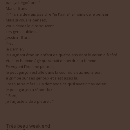
Mark - 6 ans
☆" Tu ne devrais pas dire "je t'aime" à moins de le penser.
Mais si vous le pensez,
vous devez le dire souvent.
Les gens oublient. "
Jessica - 8 ans
☆et ...
le Dernier,
le Gagnant était un enfant de quatre ans dont le voisin d'à côté
était un homme âgé qui venait de perdre sa femme.
En voyant l'homme pleurer,
le petit garçon est allé dans la cour du vieux monsieur,
a grimpé sur ses genoux et s'est assis là.
Lorsque sa mère lui a demandé ce qu'il avait dit au voisin,
le petit garçon a répondu :
" Rien,
je l'ai juste aidé à pleurer. "
Très beau week end
Très belle semaine