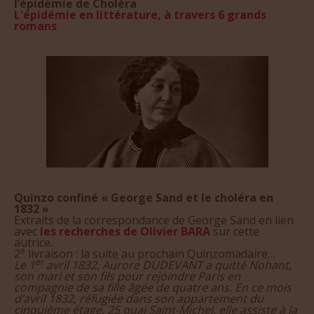
L'épidémie en littérature, à travers 6 grands
romans
Quinzo confiné « George Sand et le choléra en
1832 »
Extraits de la correspondance de George Sand en lien
avec
les recherches de Olivier BARA
sur cette
autrice.
e
2
livraison : la suite au prochain Quinzomadaire…
er
Le 1
avril 1832, Aurore DUDEVANT a quitté Nohant,
son mari et son fils pour rejoindre Paris en
compagnie de sa fille âgée de quatre ans. En ce mois
d’avril 1832, réfugiée dans son appartement du
cinquième étage, 25 quai Saint-Michel, elle assiste à la
progression du choléra. Atteinte elle-même (le 13