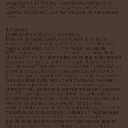
avril), elle tente de rassurer par ses lettres son mari,
Casimir DUDEVANT, son fils, Maurice, sa mère et ses
amis.
À Casimir
[Paris,] dimanche [22 (?) avril 1832]
Mon ami je reçois ta lettre à l’instant. Elle me fait
beaucoup de plaisir. Je savais ton arrivée à Nohant
depuis plusieurs jours. Tu ne me parles pas de
me
M
Dudevant. Se porte-t-elle bien, et craint-elle le
choléra ? Ici on le craint moins parce que le danger est
toujours plus gros à voir de loin que de près. Je ne
saurais te dire cependant si on en a bien peur, chacun
prend la chose selon son caractère. Les uns sont si
poltrons que la peur les tue avant la maladie, d’autres
sont si crânes qu’ils redoublent d’excès et ne croient
au mal que quand ils le sentent. Les gens sages
changent peu de chose à leur régime et s’en trouvent
bien. Et cependant cette épidémie est telle qu’elle
moissonne partout les riches comme les pauvres, les
vieux et les jeunes, les braves et les poltrons.
Seulement il y a plus de chances pour les gens calmes
d’esprit et sains de corps qui suivent un régime sage
et se préservent du froid. Le froid est le premier
auxiliaire du choléra : porte donc des bas de laine et
fais-en porter à Maurice. Mangez souvent, et ne
laissez pas vos estomacs s’affaiblir. Buvez de bon vin,