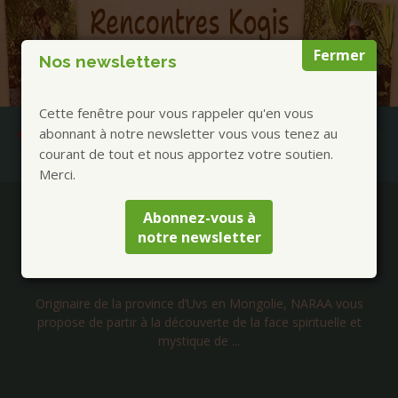
Fermer
Nos newsletters
Cette fenêtre pour vous rappeler qu'en vous
abonnant à notre newsletter vous vous tenez au
courant de tout et nous apportez votre soutien.
Merci.
Publications à la Une !
Abonnez-vous à
notre newsletter
Séjours Mongolie chamanique été 2026 avec
Tengerekh
Rencontres avec 5 chamanes Mongols. Cérémonies et
accompagnement suivant différentes pratiques