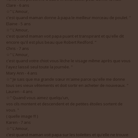
☆" L'Amour,
c'est quand maman donne à papa le meilleur morceau de poulet. "
Elaine - 5 ans
☆" L'Amour,
c'est quand maman voit papa puant et transpirant et qu'elle dit
encore qu'il est plus beau que Robert Redford. "
Chris - 7 ans
☆" L'Amour,
c'est quand votre chiot vous lèche le visage même après que vous
l'ayez laissé seul toute la journée. "
Mary Ann - 4 ans
☆" Je sais que ma grande sœur m'aime parce qu'elle me donne
tous ses vieux vêtements et doit sortir en acheter de nouveaux. "
Lauren - 4 ans
☆" Quand vous aimez quelqu'un,
vos cils montent et descendent et de petites étoiles sortent de
vous. "
( quelle image !!! )
Karen - 7 ans
☆" L'Amour,
c'est quand maman voit papa sur les toilettes et qu'elle ne trouve
pas ça dégoûtant. "