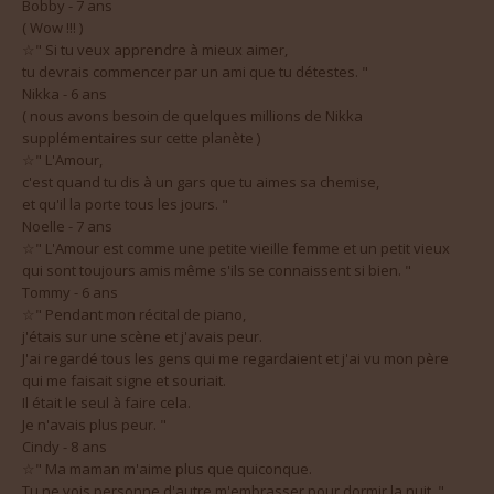
( Wow !!! )
☆" Si tu veux apprendre à mieux aimer,
tu devrais commencer par un ami que tu détestes. "
Nikka - 6 ans
( nous avons besoin de quelques millions de Nikka
supplémentaires sur cette planète )
☆" L'Amour,
c'est quand tu dis à un gars que tu aimes sa chemise,
et qu'il la porte tous les jours. "
Noelle - 7 ans
☆" L'Amour est comme une petite vieille femme et un petit vieux
qui sont toujours amis même s'ils se connaissent si bien. "
Tommy - 6 ans
☆" Pendant mon récital de piano,
j'étais sur une scène et j'avais peur.
J'ai regardé tous les gens qui me regardaient et j'ai vu mon père
qui me faisait signe et souriait.
Il était le seul à faire cela.
Je n'avais plus peur. "
Cindy - 8 ans
☆" Ma maman m'aime plus que quiconque.
Tu ne vois personne d'autre m'embrasser pour dormir la nuit. "
Clare - 6 ans