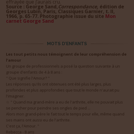
Source : George Sand,
Correspondance
, édition de
Georges Lubin, Paris, Classiques Garnier, t. II,
1966, p. 65-77. Photographie issue du site
Mon
carnet George Sand
MOTS D’ENFANTS
Les tout petits nous témoignent de leur compréhension de
l’amour
Un groupe de professionnels a posé la question suivante à un
groupe d'enfants de 4 à 8 ans :
" Que signifie l'Amour? "
Les réponses qu'ils ont obtenues ont été plus larges, plus
profondes et plus approfondies que tout le monde n'aurait pu
l'imaginer.
☆ " Quand ma grand-mère a eu de l'arthrite, elle ne pouvait plus
se pencher pour peindre ses ongles de pied ...
Alors mon grand-père le fait tout le temps pour elle, même quand
ses mains ont aussi eu de l'arthrite.
C'est ça, l'Amour. "
Rebecca - 8 ans
☆" Quand quelqu'un vous aime,la façon dont il prononce votre