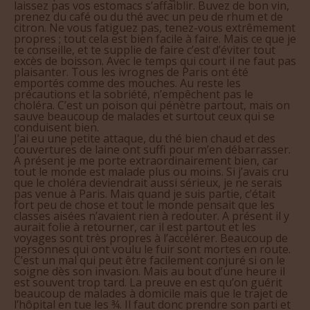
prenez du café ou du thé avec un peu de rhum et de
citron. Ne vous fatiguez pas, tenez-vous extrêmement
propres ; tout cela est bien facile à faire. Mais ce que je
te conseille, et te supplie de faire c’est d’éviter tout
excès de boisson. Avec le temps qui court il ne faut pas
plaisanter. Tous les ivrognes de Paris ont été
emportés comme des mouches. Au reste les
précautions et la sobriété, n’empêchent pas le
choléra. C’est un poison qui pénètre partout, mais on
sauve beaucoup de malades et surtout ceux qui se
conduisent bien.
J’ai eu une petite attaque, du thé bien chaud et des
couvertures de laine ont suffi pour m’en débarrasser.
A présent je me porte extraordinairement bien, car
tout le monde est malade plus ou moins. Si j’avais cru
que le choléra deviendrait aussi sérieux, je ne serais
pas venue à Paris. Mais quand je suis partie, c’était
fort peu de chose et tout le monde pensait que les
classes aisées n’avaient rien à redouter. A présent il y
aurait folie à retourner, car il est partout et les
voyages sont très propres à l’accélérer. Beaucoup de
personnes qui ont voulu le fuir sont mortes en route.
C’est un mal qui peut être facilement conjuré si on le
soigne dès son invasion. Mais au bout d’une heure il
est souvent trop tard. La preuve en est qu’on guérit
beaucoup de malades à domicile mais que le trajet de
l’hôpital en tue les ¾. Il faut donc prendre son parti et
se servir de sa force morale si on en a. Ceux qui en