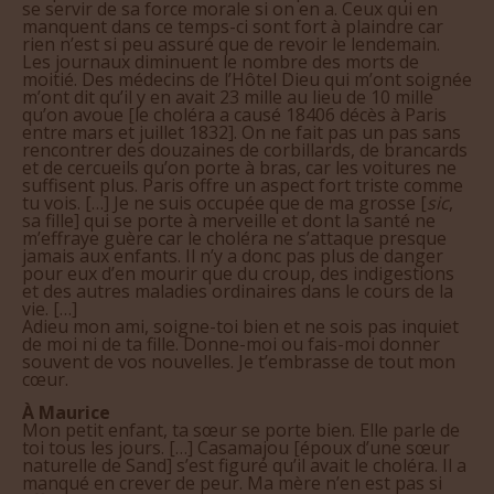
manquent dans ce temps-ci sont fort à plaindre car
rien n’est si peu assuré que de revoir le lendemain.
Les journaux diminuent le nombre des morts de
moitié. Des médecins de l’Hôtel Dieu qui m’ont soignée
m’ont dit qu’il y en avait 23 mille au lieu de 10 mille
qu’on avoue [le choléra a causé 18406 décès à Paris
entre mars et juillet 1832]. On ne fait pas un pas sans
rencontrer des douzaines de corbillards, de brancards
et de cercueils qu’on porte à bras, car les voitures ne
suffisent plus. Paris offre un aspect fort triste comme
tu vois. […] Je ne suis occupée que de ma grosse [
sic
,
sa fille] qui se porte à merveille et dont la santé ne
m’effraye guère car le choléra ne s’attaque presque
jamais aux enfants. Il n’y a donc pas plus de danger
pour eux d’en mourir que du croup, des indigestions
et des autres maladies ordinaires dans le cours de la
vie. […]
Adieu mon ami, soigne-toi bien et ne sois pas inquiet
de moi ni de ta fille. Donne-moi ou fais-moi donner
souvent de vos nouvelles. Je t’embrasse de tout mon
cœur.
À Maurice
Mon petit enfant, ta sœur se porte bien. Elle parle de
toi tous les jours. […] Casamajou [époux d’une sœur
naturelle de Sand] s’est figuré qu’il avait le choléra. Il a
manqué en crever de peur. Ma mère n’en est pas si
effrayée que j’aurais cru.